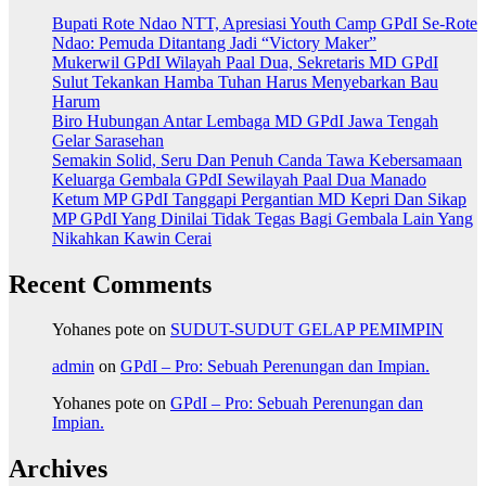
Bupati Rote Ndao NTT, Apresiasi Youth Camp GPdI Se-Rote
Ndao: Pemuda Ditantang Jadi “Victory Maker”
Mukerwil GPdI Wilayah Paal Dua, Sekretaris MD GPdI
Sulut Tekankan Hamba Tuhan Harus Menyebarkan Bau
Harum
Biro Hubungan Antar Lembaga MD GPdI Jawa Tengah
Gelar Sarasehan
Semakin Solid, Seru Dan Penuh Canda Tawa Kebersamaan
Keluarga Gembala GPdI Sewilayah Paal Dua Manado
Ketum MP GPdI Tanggapi Pergantian MD Kepri Dan Sikap
MP GPdI Yang Dinilai Tidak Tegas Bagi Gembala Lain Yang
Nikahkan Kawin Cerai
Recent Comments
Yohanes pote
on
SUDUT-SUDUT GELAP PEMIMPIN
admin
on
GPdI – Pro: Sebuah Perenungan dan Impian.
Yohanes pote
on
GPdI – Pro: Sebuah Perenungan dan
Impian.
Archives