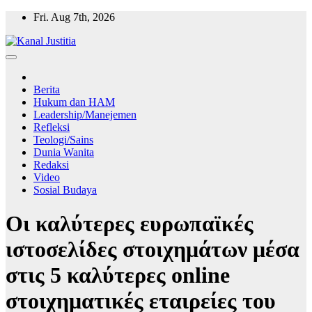
Skip
Fri. Aug 7th, 2026
to
content
Berita
Hukum dan HAM
Leadership/Manejemen
Refleksi
Teologi/Sains
Dunia Wanita
Redaksi
Video
Sosial Budaya
Οι καλύτερες ευρωπαϊκές
ιστοσελίδες στοιχημάτων μέσα
στις 5 καλύτερες online
στοιχηματικές εταιρείες του