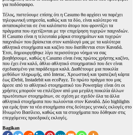
για ποδόσφαιρο.
Τέλος, πιστεύουμε επίσης ότι η Casumo θα αρχίσει να παρέχει
τηλεφωνική υπηρεσία, καθώς και τα δύο, είναι καλύτερο να
ανταποκρίνεται σε ένα καλόπιστο άτομο που φροντίζει τα
πράγματα που σχετίζονται με την επιχείρηση τυχερών παιχνιδιών.
Η Casumo είναι η τελευταία μάρκα στοιχημάτων και τυχερών
παιχνιδιών που βρίσκεται στον κατάλογό μας με τα καλύτερα
αθλητικά στοιχήματα και καζίνο που διατίθενται στον Καναδά.
Έτσι, δημιουργήθηκε λίγο περισσότερο νόημα να σας
βοηθήσουμε, καθώς η Casumo είναι ένας πρώτος χρήστης καζίνο,
που έχει ένα καλό, άθλιο αθλητικό στοιχηματικό που δεν είναι
σχεδιασμένο για παράδειγμα καλά. Διαθέτουμε μια ποικιλία
μεθόδων πληρωμής, από Interac, Χρεωστική και τραπεζική κάρτα
έως iDebit, Instadebit και ecoPayz. Το πρώτο πράγμα που μας
άρεσε από το αθλητικό στοιχηματικό του Powerplay είναι ότι οι
χρήστες μπορούν να επιλέξουν από μια μεγάλη ποικιλία άλλων
πρωτότυπων στοιχημάτων, σε σχέση με σχεδόν όλα τα άλλα
αθλητικά στοιχήματα που πωλούνται στον Καναδά. Δύο highlights
για εμάς ήταν τα νέα στοιχήματα στις δεύτερες γενικές εκλογές στο
Ηνωμένο Βασίλειο, καθώς και τα στοιχήματα που δόθηκαν στις
επερχόμενες προεδρικές εκλογές.
Bagikan