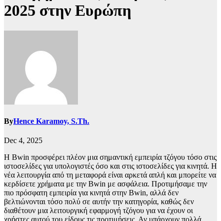
2025 στην Ευρώπη
By
Hence Karamoy, S.Th.
Dec 4, 2025
Η Bwin προσφέρει πλέον μια σημαντική εμπειρία τζόγου τόσο στις
ιστοσελίδες για υπολογιστές όσο και στις ιστοσελίδες για κινητά. Η
νέα λειτουργία από τη μεταφορά είναι αρκετά απλή και μπορείτε να
κερδίσετε χρήματα με την Bwin με ασφάλεια. Προτιμήσαμε την
πιο πρόσφατη εμπειρία για κινητά στην Bwin, αλλά δεν
βελτιώνονται τόσο πολύ σε αυτήν την κατηγορία, καθώς δεν
διαθέτουν μια λειτουργική εφαρμογή τζόγου για να έχουν οι
χρήστες αυτού του είδους τις προτιμήσεις.
Αν υπάρχουν πολλά