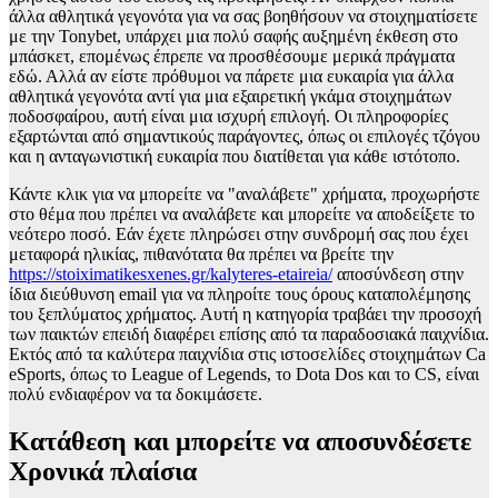
άλλα αθλητικά γεγονότα για να σας βοηθήσουν να στοιχηματίσετε
με την Tonybet, υπάρχει μια πολύ σαφής αυξημένη έκθεση στο
μπάσκετ, επομένως έπρεπε να προσθέσουμε μερικά πράγματα
εδώ. Αλλά αν είστε πρόθυμοι να πάρετε μια ευκαιρία για άλλα
αθλητικά γεγονότα αντί για μια εξαιρετική γκάμα στοιχημάτων
ποδοσφαίρου, αυτή είναι μια ισχυρή επιλογή. Οι πληροφορίες
εξαρτώνται από σημαντικούς παράγοντες, όπως οι επιλογές τζόγου
και η ανταγωνιστική ευκαιρία που διατίθεται για κάθε ιστότοπο.
Κάντε κλικ για να μπορείτε να "αναλάβετε" χρήματα, προχωρήστε
στο θέμα που πρέπει να αναλάβετε και μπορείτε να αποδείξετε το
νεότερο ποσό. Εάν έχετε πληρώσει στην συνδρομή σας που έχει
μεταφορά ηλικίας, πιθανότατα θα πρέπει να βρείτε την
https://stoiximatikesxenes.gr/kalyteres-etaireia/
αποσύνδεση στην
ίδια διεύθυνση email για να πληροίτε τους όρους καταπολέμησης
του ξεπλύματος χρήματος. Αυτή η κατηγορία τραβάει την προσοχή
των παικτών επειδή διαφέρει επίσης από τα παραδοσιακά παιχνίδια.
Εκτός από τα καλύτερα παιχνίδια στις ιστοσελίδες στοιχημάτων Ca
eSports, όπως το League of Legends, το Dota Dos και το CS, είναι
πολύ ενδιαφέρον να τα δοκιμάσετε.
Κατάθεση και μπορείτε να αποσυνδέσετε
Χρονικά πλαίσια