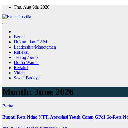
Skip
Thu. Aug 6th, 2026
to
content
Berita
Hukum dan HAM
Leadership/Manejemen
Refleksi
Teologi/Sains
Dunia Wanita
Redaksi
Video
Sosial Budaya
Month:
June 2026
Berita
Bupati Rote Ndao NTT, Apresiasi Youth Camp GPdI Se-Rote Nd