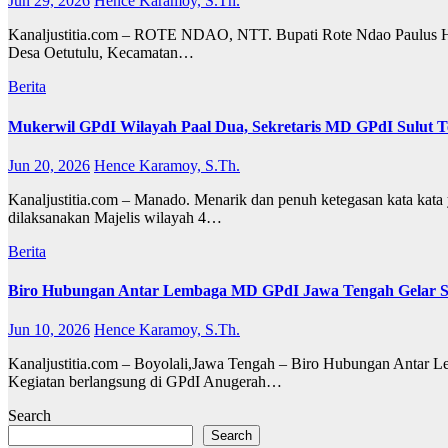
Jun 29, 2026
Hence Karamoy, S.Th.
Kanaljustitia.com – ROTE NDAO, NTT. Bupati Rote Ndao Paulus He
Desa Oetutulu, Kecamatan…
Berita
Mukerwil GPdI Wilayah Paal Dua, Sekretaris MD GPdI Sulu
Jun 20, 2026
Hence Karamoy, S.Th.
Kanaljustitia.com – Manado. Menarik dan penuh ketegasan kata kat
dilaksanakan Majelis wilayah 4…
Berita
Biro Hubungan Antar Lembaga MD GPdI Jawa Tengah Gelar S
Jun 10, 2026
Hence Karamoy, S.Th.
Kanaljustitia.com – Boyolali,Jawa Tengah – Biro Hubungan Antar L
Kegiatan berlangsung di GPdI Anugerah…
Search
Search