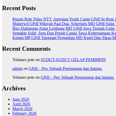
Recent Posts
Bupati Rote Ndao NTT, Apresiasi Youth Camp GPdI Se-Rote 
Mukerwil GPdI Wilayah Paal Dua, Sekretaris MD GPdI Sul
Biro Hubungan Antar Lembaga MD GPdI Jawa Tengah Gelar 
Semakin Solid, Seru Dan Penuh Canda Tawa Kebersamaan Ke
Ketum MP GPdI Tanggapi Pergantian MD Kepri Dan Sikap MP
Recent Comments
Yohanes pote
on
SUDUT-SUDUT GELAP PEMIMPIN
admin
on
GPdI – Pro: Sebuah Perenungan dan Impian.
Yohanes pote
on
GPdI – Pro: Sebuah Perenungan dan Impian.
Archives
June 2026
April 2026
March 2026
February 2026