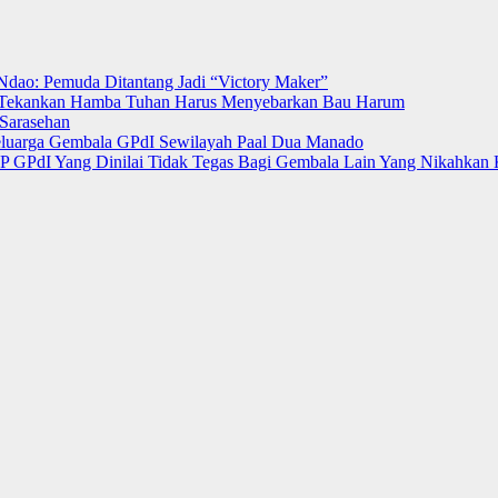
Ndao: Pemuda Ditantang Jadi “Victory Maker”
ut Tekankan Hamba Tuhan Harus Menyebarkan Bau Harum
Sarasehan
luarga Gembala GPdI Sewilayah Paal Dua Manado
 GPdI Yang Dinilai Tidak Tegas Bagi Gembala Lain Yang Nikahkan 