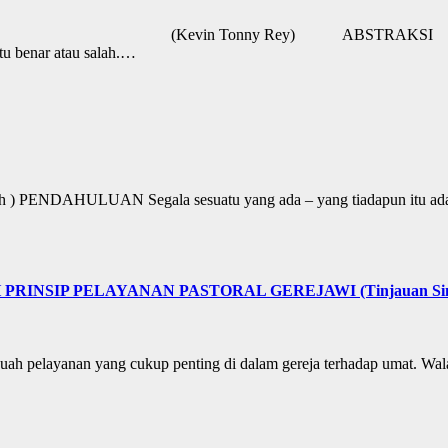
evin Tonny Rey) ABSTRAKSI Setiap individu ad
tu benar atau salah.…
AHULUAN Segala sesuatu yang ada – yang tiadapun itu ada – be
NSIP PELAYANAN PASTORAL GEREJAWI (Tinjauan Singkat
buah pelayanan yang cukup penting di dalam gereja terhadap umat. Wala