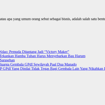
atau apa yang umum orang sebut sebagai bisnis, adalah salah satu bentu
Ndao: Pemuda Ditantang Jadi “Victory Maker”
ut Tekankan Hamba Tuhan Harus Menyebarkan Bau Harum
Sarasehan
luarga Gembala GPdI Sewilayah Paal Dua Manado
 GPdI Yang Dinilai Tidak Tegas Bagi Gembala Lain Yang Nikahkan 