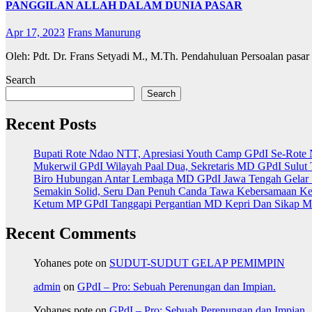
PANGGILAN ALLAH DALAM DUNIA PASAR
Apr 17, 2023
Frans Manurung
Oleh: Pdt. Dr. Frans Setyadi M., M.Th. Pendahuluan Persoalan pasar 
Search
Search
Recent Posts
Bupati Rote Ndao NTT, Apresiasi Youth Camp GPdI Se-Rote 
Mukerwil GPdI Wilayah Paal Dua, Sekretaris MD GPdI Sul
Biro Hubungan Antar Lembaga MD GPdI Jawa Tengah Gelar 
Semakin Solid, Seru Dan Penuh Canda Tawa Kebersamaan Ke
Ketum MP GPdI Tanggapi Pergantian MD Kepri Dan Sikap MP
Recent Comments
Yohanes pote
on
SUDUT-SUDUT GELAP PEMIMPIN
admin
on
GPdI – Pro: Sebuah Perenungan dan Impian.
Yohanes pote
on
GPdI – Pro: Sebuah Perenungan dan Impian.