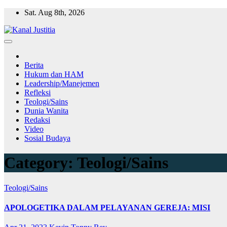
Skip
Sat. Aug 8th, 2026
to
content
Berita
Hukum dan HAM
Leadership/Manejemen
Refleksi
Teologi/Sains
Dunia Wanita
Redaksi
Video
Sosial Budaya
Category:
Teologi/Sains
Teologi/Sains
APOLOGETIKA DALAM PELAYANAN GEREJA: MISI