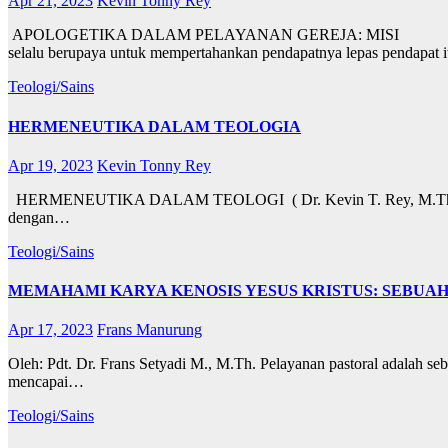
Apr 21, 2023
Kevin Tonny Rey
APOLOGETIKA DALAM PELAYANAN GEREJA: MISI (K
selalu berupaya untuk mempertahankan pendapatnya lepas pendapat i
Teologi/Sains
HERMENEUTIKA DALAM TEOLOGIA
Apr 19, 2023
Kevin Tonny Rey
HERMENEUTIKA DALAM TEOLOGI ( Dr. Kevin T. Rey, M.Th ) PEND
dengan…
Teologi/Sains
MEMAHAMI KARYA KENOSIS YESUS KRISTUS: SEBUAH PRI
Apr 17, 2023
Frans Manurung
Oleh: Pdt. Dr. Frans Setyadi M., M.Th. Pelayanan pastoral adalah se
mencapai…
Teologi/Sains