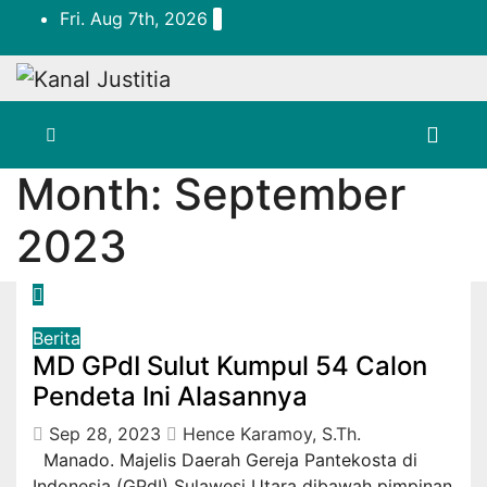
Skip
Fri. Aug 7th, 2026
to
content
Month:
September
2023
Berita
MD GPdI Sulut Kumpul 54 Calon
Pendeta Ini Alasannya
Sep 28, 2023
Hence Karamoy, S.Th.
Manado. Majelis Daerah Gereja Pantekosta di
Indonesia (GPdI) Sulawesi Utara dibawah pimpinan