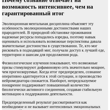
возможность интенсивнее, чем на
гарантированный итог
Эволюционная ментальная дисциплина объясняет эту
особенность эволюционными достоинствами наших
прародителей. В природной обстановке проживания
надежные ресурсы попадались изредка, поэтому навык
оценивать и использовать возможные перспективы давала
значительные достоинства в существовании. Те, кто мог
рисковать в подходящий миг, получали доступ к лучшей еде,
территории и шансам для продолжения рода.
Физиологические изучения показывают, что возможные
призы стимулируют дофаминовую сеть значительно мощнее,
чем прогнозируемые. Когда итог предопределен, сознание
оперативно адаптируется к этой ситуации, и производство
нейромедиатора снижается. Наоборот, непредсказуемое
поощрение поддерживает повышенный количество
биологически активного соединения, создавая стабильную
мотивацию к поддержанию деятельности.
Предопределенный результат рассматривается как
необходимое и не вызывает интенсивных эмоциональных