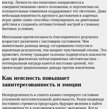
вектор. Личности инстинктивно направляются к
совершенствованию своего положения, и перспектива на
положительные изменения поддерживает это тяготение. Даже
небольшая вероятность крупного достижения в азартных
играх spinto casino способна стимулировать на деятельные
действия и сохранять оптимистичный настрой в сложных
бытовых условиях.
Ментальная притягательность благоприятного результата
возрастает различием с настоящим состоянием. Чем
значительнее разница между сегодняшним статусом и
вероятным результатом, тем мощнее чувственный отклик. Это
проясняет, почему граждане склонны подвергаться опасности
даже при фактически неблагоприятных обстоятельствах –
потенциальная награда кажется настолько ценной, что
превосходит рациональные доводы против вовлечения.
Как неясность повышает
заинтересованность и эмоции
Неопределенность в спинто казино генерирует состояние
усиленной интеллектуальной деятельности. Разум индивида
постоянно стремится предугадать будущие явления и найти
закономерности в находящемся вокруг окружении. Когда