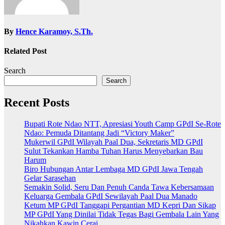
By
Hence Karamoy, S.Th.
Related Post
Search
Search
Recent Posts
Bupati Rote Ndao NTT, Apresiasi Youth Camp GPdI Se-Rote
Ndao: Pemuda Ditantang Jadi “Victory Maker”
Mukerwil GPdI Wilayah Paal Dua, Sekretaris MD GPdI
Sulut Tekankan Hamba Tuhan Harus Menyebarkan Bau
Harum
Biro Hubungan Antar Lembaga MD GPdI Jawa Tengah
Gelar Sarasehan
Semakin Solid, Seru Dan Penuh Canda Tawa Kebersamaan
Keluarga Gembala GPdI Sewilayah Paal Dua Manado
Ketum MP GPdI Tanggapi Pergantian MD Kepri Dan Sikap
MP GPdI Yang Dinilai Tidak Tegas Bagi Gembala Lain Yang
Nikahkan Kawin Cerai