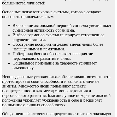
большинства личностей.
Основные психологические системы, которые создают
опасность привлекательным:
Включение автономной нервной системы увеличивает
суммарный активность организма.
Выброс гормонов счастья генерирует естественное
ощущение экстаза.
Обострение восприятий делает впечатления более
насыщенными и памятными.
Победа над боязни обеспечивает восприятие
персонального развития и силы.
Социальное признание за храбрость усиливает
самооценку.
Неопределенные условия также обеспечивают возможность
протестировать свои способности и выяснить личные
лимиты. Множество люди применяют аспекты
неопределенности как метод самоисследования и
персонального развития. Благополучное покорение опасной
положения укрепляет убежденность в себе и расширяет
понимание о личных способностях.
Общественный элемент неопределенности играет значимую