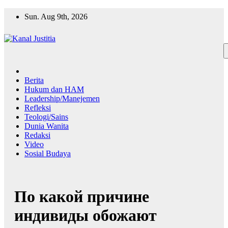
Skip
Sun. Aug 9th, 2026
to
content
Berita
Hukum dan HAM
Leadership/Manejemen
Refleksi
Teologi/Sains
Dunia Wanita
Redaksi
Video
Sosial Budaya
По какой причине
индивиды обожают