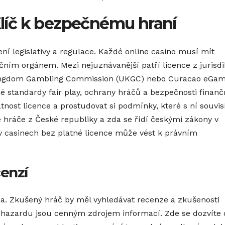
 Klíč k bezpečnému hraní
í legislativy a regulace. Každé online casino musí mít
ím orgánem. Mezi nejuznávanější patří licence z jurisdi
Kingdom Gambling Commission (UKGC) nebo Curacao eGam
sné standardy fair play, ochrany hráčů a bezpečnosti finan
tnost licence a prostudovat si podmínky, které s ní souvisí
e hráče z České republiky a zda se řídí českými zákony v
 v casinech bez platné licence může vést k právním
enzí
a. Zkušený hráč by měl vyhledávat recenze a zkušenosti
o hazardu jsou cenným zdrojem informací. Zde se dozvíte 