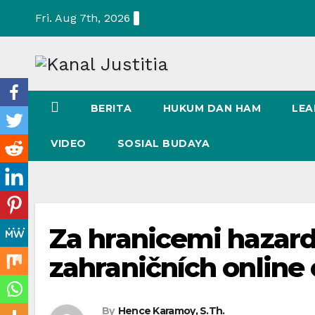
Skip
Fri. Aug 7th, 2026
to
content
BERITA
HUKUM DAN HAM
LEA
VIDEO
SOSIAL BUDAYA
Za hranicemi hazar
zahraničních online 
By
Hence Karamoy, S.Th.