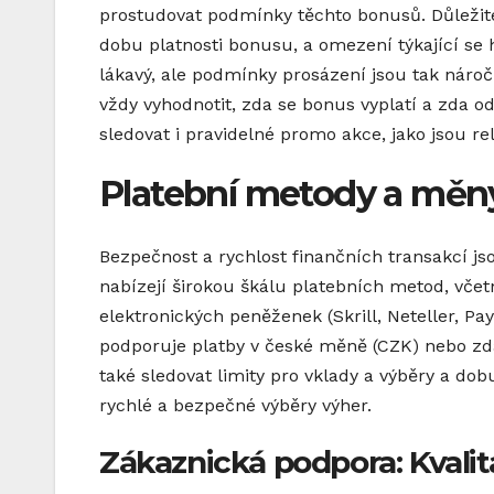
prostudovat podmínky těchto bonusů. Důležité
dobu platnosti bonusu, a omezení týkající se
lákavý, ale podmínky prosázení jsou tak náro
vždy vyhodnotit, zda se bonus vyplatí a zda o
sledovat i pravidelné promo akce, jako jsou r
Platební metody a měny
Bezpečnost a rychlost finančních transakcí js
nabízejí širokou škálu platebních metod, včetn
elektronických peněženek (Skrill, Neteller, Pa
podporuje platby v české měně (CZK) nebo zd
také sledovat limity pro vklady a výběry a do
rychlé a bezpečné výběry výher.
Zákaznická podpora: Kvalita