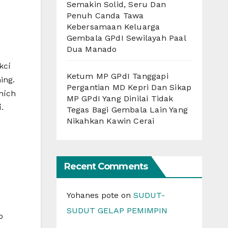
Semakin Solid, Seru Dan
Penuh Canda Tawa
Kebersamaan Keluarga
Gembala GPdI Sewilayah Paal
Dua Manado
kcí
Ketum MP GPdI Tanggapi
ing.
Pergantian MD Kepri Dan Sikap
čních
MP GPdI Yang Dinilai Tidak
.
Tegas Bagi Gembala Lain Yang
Nikahkan Kawin Cerai
Recent Comments
Yohanes pote
on
SUDUT-
SUDUT GELAP PEMIMPIN
o