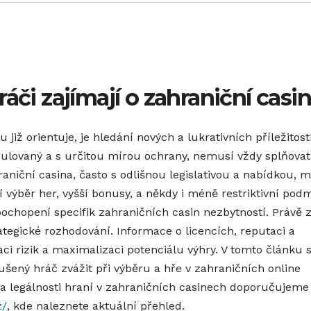
áči zajímají o zahraniční casi
již orientuje, je hledání nových a lukrativních příležitost
regulovaný a s určitou mírou ochrany, nemusí vždy splňovat
iční casina, často s odlišnou legislativou a nabídkou, 
í výběr her, vyšší bonusy, a někdy i méně restriktivní pod
e pochopení specifik zahraničních casin nezbytností. Právě 
ategické rozhodování. Informace o licencích, reputaci a
i rizik a maximalizaci potenciálu výhry. V tomto článku 
šený hráč zvážit při výběru a hře v zahraničních online
i a legálnosti hraní v zahraničních casinech doporučujeme
z/
, kde naleznete aktuální přehled.