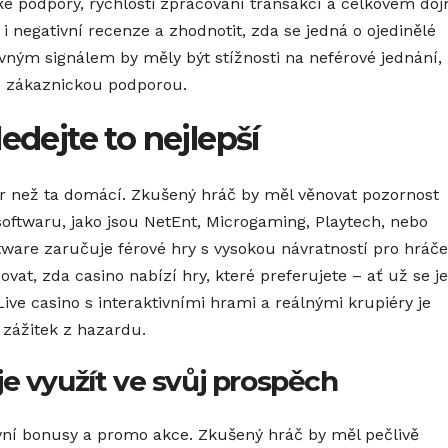
ké podpory, rychlosti zpracování transakcí a celkovém do
e i negativní recenze a zhodnotit, zda se jedná o ojedinělé
vným signálem by měly být stížnosti na neférové jednání,
e zákaznickou podporou.
edejte to nejlepší
her než ta domácí. Zkušený hráč by měl věnovat pozornost
ftwaru, jako jsou NetEnt, Microgaming, Playtech, nebo
oftware zaručuje férové hry s vysokou návratností pro hráče
dovat, zda casino nabízí hry, které preferujete – ať už se j
. Live casino s interaktivními hrami a reálnými krupiéry je
ý zážitek z hazardu.
e využít ve svůj prospěch
ivní bonusy a promo akce. Zkušený hráč by měl pečlivě