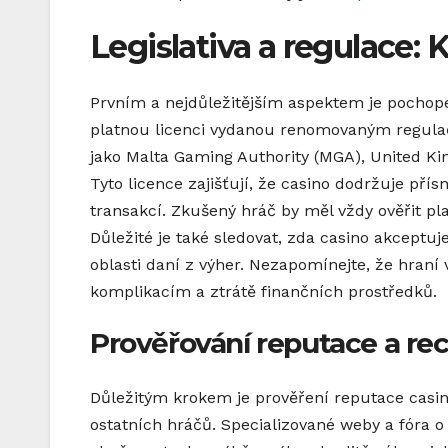
Legislativa a regulace:
Prvním a nejdůležitějším aspektem je pochopen
platnou licenci vydanou renomovaným regulačn
jako Malta Gaming Authority (MGA), United 
Tyto licence zajišťují, že casino dodržuje pří
transakcí. Zkušený hráč by měl vždy ověřit pla
Důležité je také sledovat, zda casino akceptuj
oblasti daní z výher. Nezapomínejte, že hraní
komplikacím a ztrátě finančních prostředků.
Prověřování reputace a rec
Důležitým krokem je prověření reputace casin
ostatních hráčů. Specializované weby a fóra 