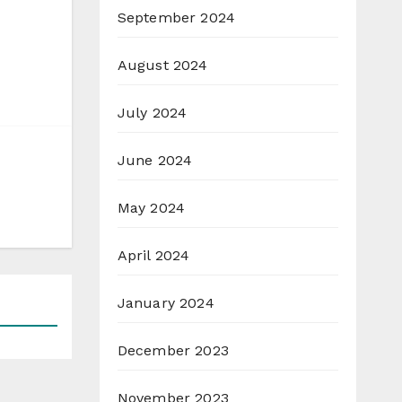
September 2024
August 2024
July 2024
June 2024
May 2024
April 2024
January 2024
December 2023
November 2023