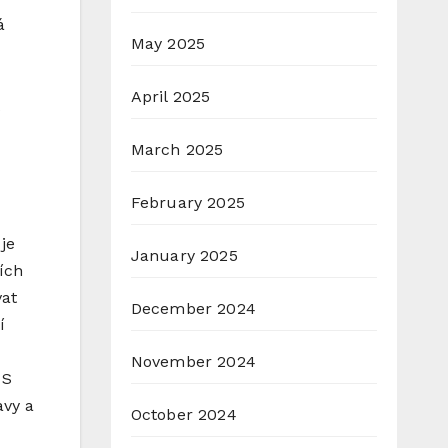
á
May 2025
April 2025
March 2025
February 2025
je
January 2025
ích
vat
December 2024
í
November 2024
 S
avy a
October 2024