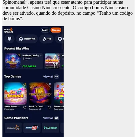
Spinomenal”, apenas terá que estar atento para participar numa
comunidade Casino Nine crescente. O codigo bonus Nine casino
deve ser ativado, quando do depósito, no campo “Tenho um codigo
de bónus”.