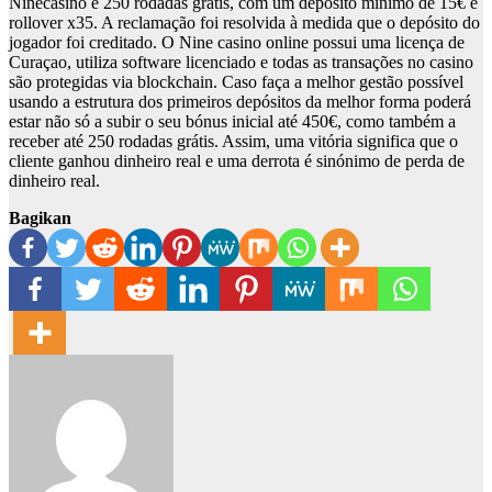
Ninecasino e 250 rodadas gratis, com um depósito mínimo de 15€ e
rollover x35. A reclamação foi resolvida à medida que o depósito do
jogador foi creditado. O Nine casino online possui uma licença de
Curaçao, utiliza software licenciado e todas as transações no casino
são protegidas via blockchain. Caso faça a melhor gestão possível
usando a estrutura dos primeiros depósitos da melhor forma poderá
estar não só a subir o seu bónus inicial até 450€, como também a
receber até 250 rodadas grátis. Assim, uma vitória significa que o
cliente ganhou dinheiro real e uma derrota é sinónimo de perda de
dinheiro real.
Bagikan