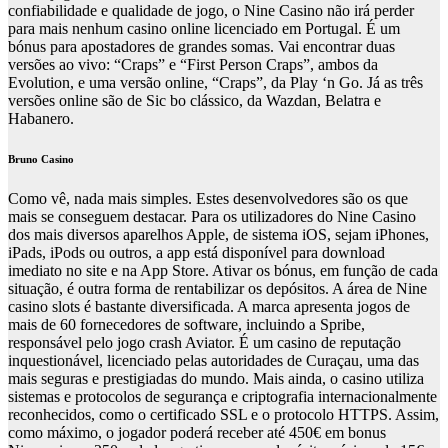
confiabilidade e qualidade de jogo, o Nine Casino não irá perder
para mais nenhum casino online licenciado em Portugal. É um
bónus para apostadores de grandes somas. Vai encontrar duas
versões ao vivo: “Craps” e “First Person Craps”, ambos da
Evolution, e uma versão online, “Craps”, da Play ‘n Go. Já as três
versões online são de Sic bo clássico, da Wazdan, Belatra e
Habanero.
Bruno Casino
Como vê, nada mais simples. Estes desenvolvedores são os que
mais se conseguem destacar. Para os utilizadores do Nine Casino
dos mais diversos aparelhos Apple, de sistema iOS, sejam iPhones,
iPads, iPods ou outros, a app está disponível para download
imediato no site e na App Store. Ativar os bónus, em função de cada
situação, é outra forma de rentabilizar os depósitos. A área de Nine
casino slots é bastante diversificada. A marca apresenta jogos de
mais de 60 fornecedores de software, incluindo a Spribe,
responsável pelo jogo crash Aviator. É um casino de reputação
inquestionável, licenciado pelas autoridades de Curaçau, uma das
mais seguras e prestigiadas do mundo. Mais ainda, o casino utiliza
sistemas e protocolos de segurança e criptografia internacionalmente
reconhecidos, como o certificado SSL e o protocolo HTTPS. Assim,
como máximo, o jogador poderá receber até 450€ em bonus