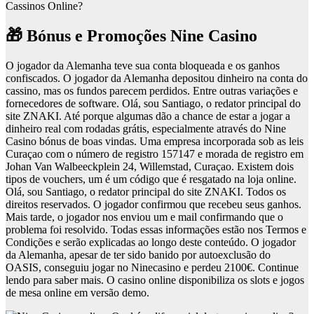
🎁 Bónus e Promoções Nine Casino
O jogador da Alemanha teve sua conta bloqueada e os ganhos
confiscados. O jogador da Alemanha depositou dinheiro na conta do
cassino, mas os fundos parecem perdidos. Entre outras variações e
fornecedores de software. Olá, sou Santiago, o redator principal do
site ZNAKI. Até porque algumas dão a chance de estar a jogar a
dinheiro real com rodadas grátis, especialmente através do Nine
Casino bónus de boas vindas. Uma empresa incorporada sob as leis
Curaçao com o número de registro 157147 e morada de registro em
Johan Van Walbeeckplein 24, Willemstad, Curaçao. Existem dois
tipos de vouchers, um é um código que é resgatado na loja online.
Olá, sou Santiago, o redator principal do site ZNAKI. Todos os
direitos reservados. O jogador confirmou que recebeu seus ganhos.
Mais tarde, o jogador nos enviou um e mail confirmando que o
problema foi resolvido. Todas essas informações estão nos Termos e
Condições e serão explicadas ao longo deste conteúdo. O jogador
da Alemanha, apesar de ter sido banido por autoexclusão do
OASIS, conseguiu jogar no Ninecasino e perdeu 2100€. Continue
lendo para saber mais. O casino online disponibiliza os slots e jogos
de mesa online em versão demo.