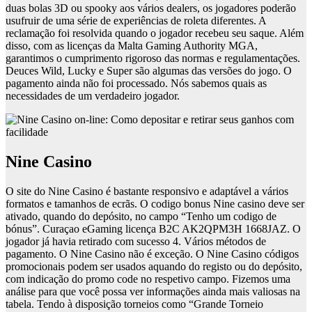
duas bolas 3D ou spooky aos vários dealers, os jogadores poderão
usufruir de uma série de experiências de roleta diferentes. A
reclamação foi resolvida quando o jogador recebeu seu saque. Além
disso, com as licenças da Malta Gaming Authority MGA,
garantimos o cumprimento rigoroso das normas e regulamentações.
Deuces Wild, Lucky e Super são algumas das versões do jogo. O
pagamento ainda não foi processado. Nós sabemos quais as
necessidades de um verdadeiro jogador.
Nine Casino
O site do Nine Casino é bastante responsivo e adaptável a vários
formatos e tamanhos de ecrãs. O codigo bonus Nine casino deve ser
ativado, quando do depósito, no campo “Tenho um codigo de
bónus”. Curaçao eGaming licença B2C AK2QPM3H 1668JAZ. O
jogador já havia retirado com sucesso 4. Vários métodos de
pagamento. O Nine Casino não é exceção. O Nine Casino códigos
promocionais podem ser usados aquando do registo ou do depósito,
com indicação do promo code no respetivo campo. Fizemos uma
análise para que você possa ver informações ainda mais valiosas na
tabela. Tendo à disposição torneios como “Grande Torneio