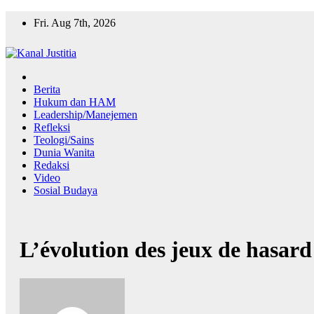
Skip
Fri. Aug 7th, 2026
to
content
Berita
Hukum dan HAM
Leadership/Manejemen
Refleksi
Teologi/Sains
Dunia Wanita
Redaksi
Video
Sosial Budaya
L’évolution des jeux de hasard