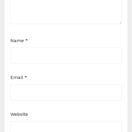
Name
*
Email
*
Website