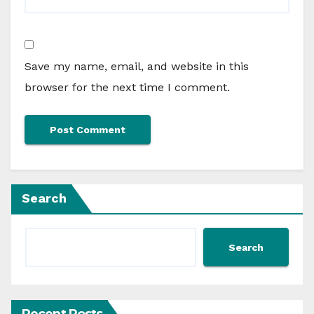
Save my name, email, and website in this
browser for the next time I comment.
Search
Search