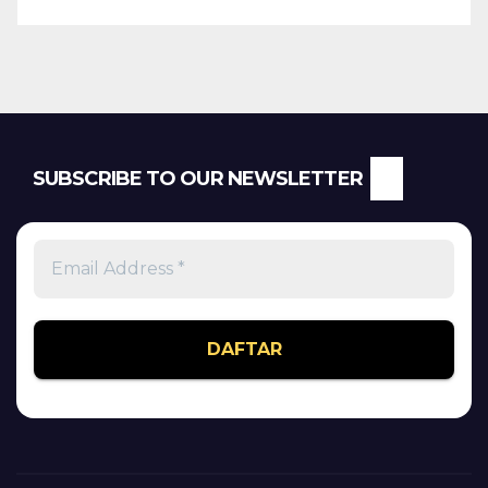
SUBSCRIBE TO OUR NEWSLETTER
Email
Address
*