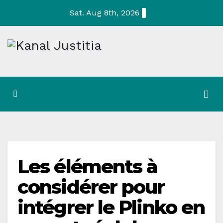
Skip
Sat. Aug 8th, 2026
to
content
Les éléments à
considérer pour
intégrer le Plinko en