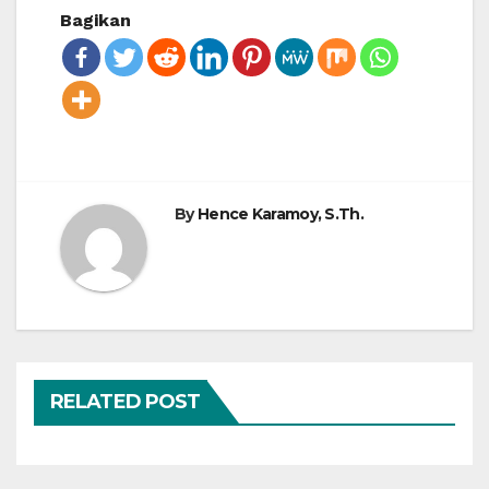
Bagikan
By
Hence Karamoy, S.Th.
RELATED POST