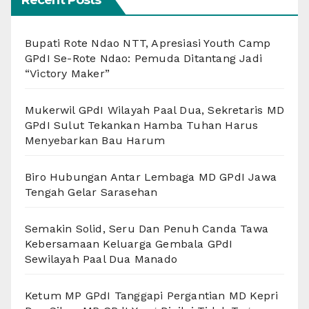
Recent Posts
Bupati Rote Ndao NTT, Apresiasi Youth Camp
GPdI Se-Rote Ndao: Pemuda Ditantang Jadi
“Victory Maker”
Mukerwil GPdI Wilayah Paal Dua, Sekretaris MD
GPdI Sulut Tekankan Hamba Tuhan Harus
Menyebarkan Bau Harum
Biro Hubungan Antar Lembaga MD GPdI Jawa
Tengah Gelar Sarasehan
Semakin Solid, Seru Dan Penuh Canda Tawa
Kebersamaan Keluarga Gembala GPdI
Sewilayah Paal Dua Manado
Ketum MP GPdI Tanggapi Pergantian MD Kepri