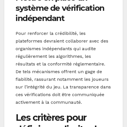
système de vérification
indépendant
Pour renforcer la crédibilité, les
plateformes devraient collaborer avec des
organismes indépendants qui audite
régulièrement les algorithmes, les
résultats et la conformité réglementaire.
De tels mécanismes offrent un gage de
fiabilité, rassurant notamment les joueurs
sur l’intégrité du jeu. La transparence dans
ces vérifications doit être communiquée
activement à la communauté.
Les critères pour