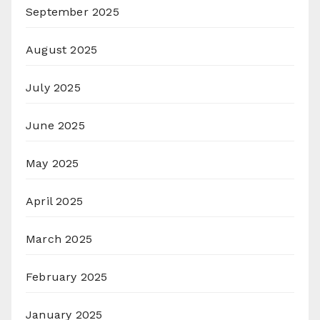
September 2025
August 2025
July 2025
June 2025
May 2025
April 2025
March 2025
February 2025
January 2025