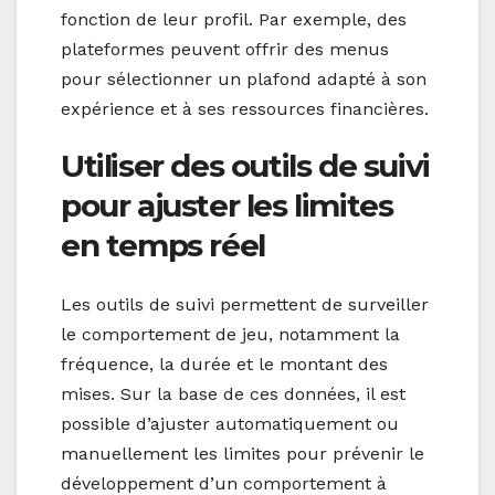
fonction de leur profil. Par exemple, des
plateformes peuvent offrir des menus
pour sélectionner un plafond adapté à son
expérience et à ses ressources financières.
Utiliser des outils de suivi
pour ajuster les limites
en temps réel
Les outils de suivi permettent de surveiller
le comportement de jeu, notamment la
fréquence, la durée et le montant des
mises. Sur la base de ces données, il est
possible d’ajuster automatiquement ou
manuellement les limites pour prévenir le
développement d’un comportement à