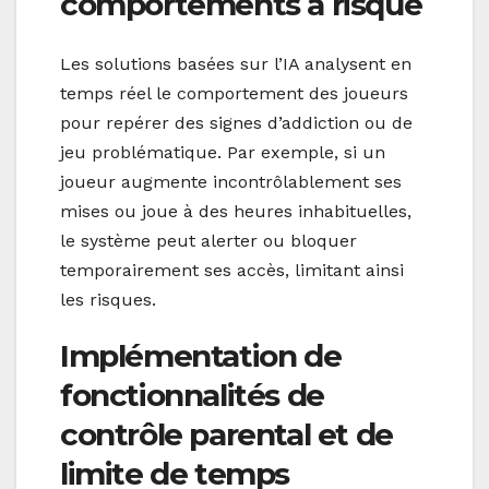
comportements à risque
Les solutions basées sur l’IA analysent en
temps réel le comportement des joueurs
pour repérer des signes d’addiction ou de
jeu problématique. Par exemple, si un
joueur augmente incontrôlablement ses
mises ou joue à des heures inhabituelles,
le système peut alerter ou bloquer
temporairement ses accès, limitant ainsi
les risques.
Implémentation de
fonctionnalités de
contrôle parental et de
limite de temps