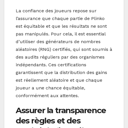
La confiance des joueurs repose sur
l’assurance que chaque partie de Plinko
est équitable et que les résultats ne sont
pas manipulés. Pour cela, il est essential
d’utiliser des générateurs de nombres
aléatoires (RNG) certifiés, qui sont soumis à
des audits réguliers par des organismes
indépendants. Ces certifications
garantissent que la distribution des gains
est réellement aléatoire et que chaque
joueur a une chance équitable,
conformément aux attentes.
Assurer la transparence
des règles et des