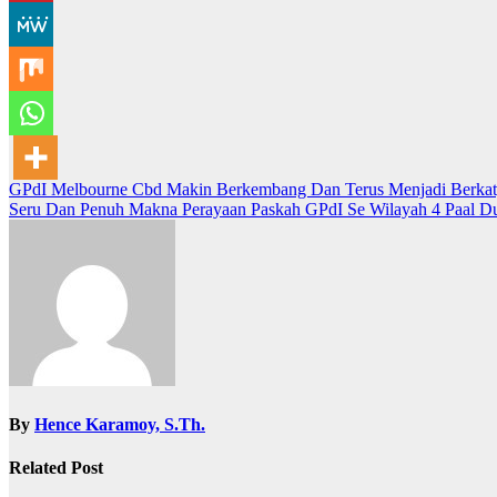
Post
GPdI Melbourne Cbd Makin Berkembang Dan Terus Menjadi Berkat
Seru Dan Penuh Makna Perayaan Paskah GPdI Se Wilayah 4 Paal D
navigation
By
Hence Karamoy, S.Th.
Related Post