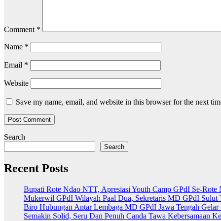
Comment
*
Name
*
Email
*
Website
Save my name, email, and website in this browser for the next ti
Search
Search
Recent Posts
Bupati Rote Ndao NTT, Apresiasi Youth Camp GPdI Se-Rote 
Mukerwil GPdI Wilayah Paal Dua, Sekretaris MD GPdI Sul
Biro Hubungan Antar Lembaga MD GPdI Jawa Tengah Gelar 
Semakin Solid, Seru Dan Penuh Canda Tawa Kebersamaan Ke