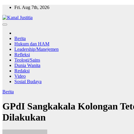
Skip
Fri. Aug 7th, 2026
to
content
Berita
Hukum dan HAM
Leadership/Manejemen
Refleksi
Teologi/Sains
Dunia Wanita
Redaksi
Video
Sosial Budaya
Berita
GPdI Sangkakala Kolongan Tet
Dilakukan