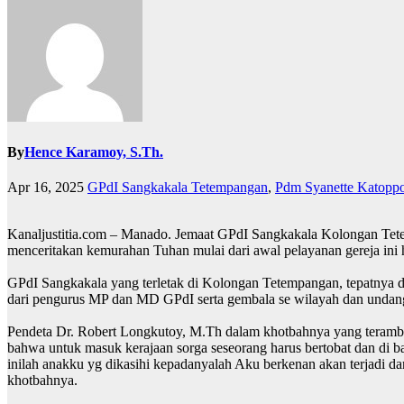
By
Hence Karamoy, S.Th.
Apr 16, 2025
GPdI Sangkakala Tetempangan
,
Pdm Syanette Katopp
Kanaljustitia.com – Manado. Jemaat GPdI Sangkakala Kolongan Tete
menceritakan kemurahan Tuhan mulai dari awal pelayanan gereja ini 
GPdI Sangkakala yang terletak di Kolongan Tetempangan, tepatnya d
dari pengurus MP dan MD GPdI serta gembala se wilayah dan undan
Pendeta Dr. Robert Longkutoy, M.Th dalam khotbahnya yang terambi
bahwa untuk masuk kerajaan sorga seseorang harus bertobat dan di b
inilah anakku yg dikasihi kepadanyalah Aku berkenan akan terjadi 
khotbahnya.