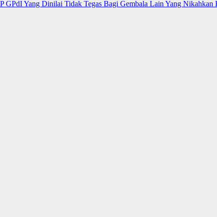
 GPdI Yang Dinilai Tidak Tegas Bagi Gembala Lain Yang Nikahkan 