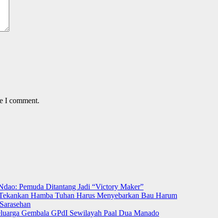
me I comment.
Ndao: Pemuda Ditantang Jadi “Victory Maker”
ut Tekankan Hamba Tuhan Harus Menyebarkan Bau Harum
Sarasehan
luarga Gembala GPdI Sewilayah Paal Dua Manado