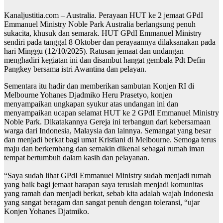
Kanaljustitia.com – Australia. Perayaan HUT ke 2 jemaat GPdI
Emmanuel Ministry Noble Park Australia berlangsung penuh
sukacita, khusuk dan semarak. HUT GPdI Emmanuel Ministry
sendiri pada tanggal 8 Oktober dan perayaannya dilaksanakan pada
hari Minggu (12/10/2025). Ratusan jemaat dan undangan
menghadiri kegiatan ini dan disambut hangat gembala Pdt Defin
Pangkey bersama istri Awantina dan pelayan.
Sementara itu hadir dan memberikan sambutan Konjen RI di
Melbourne Yohanes Djadmiko Heru Prasetyo, konjen
menyampaikan ungkapan syukur atas undangan ini dan
menyampaikan ucapan selamat HUT ke 2 GPdI Emmanuel Ministry
Noble Park. Dikatakannya Gereja ini terbangun dari kebersamaan
warga dari Indonesia, Malaysia dan lainnya. Semangat yang besar
dan menjadi berkat bagi umat Kristiani di Melbourne. Semoga terus
maju dan berkembang dan semakin dikenal sebagai rumah iman
tempat bertumbuh dalam kasih dan pelayanan.
“Saya sudah lihat GPdI Emmanuel Ministry sudah menjadi rumah
yang baik bagi jemaat harapan saya teruslah menjadi komunitas
yang ramah dan menjadi berkat, sebab kita adalah wajah Indonesia
yang sangat beragam dan sangat penuh dengan toleransi, “ujar
Konjen Yohanes Djatmiko.