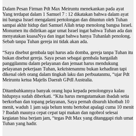
Dalam Pesan Firman Pdt Max Meiruntu menekankan pada ayat
Yang terdapat dalam 1 Samuel 7 : 12 dikatakan bahwa dalam ayat
ini bangsa Israel mengalami pertolongan dan dituntun oleh Tuhan
sampai akhir hidup dari Samuel Allah tetap menolong bangsa Israel.
Monumen itu didirikan agar umat Israel ingat bahwa Tuhan ada dan
menyatakan kuasaNya dan ingat bahwa hanya Tuhanlah penolong.
Sebab tanpa Tuhan gereja ini tidak akan ada.
“Saya disebut gembala tapi harus ada domba, gereja tanpa Tuhan itu
bukan disebut gereja. Saya pesan sebagai gembala hargailah
panggilanmu dalam pelayanan dan jemaat harus mendukung
pelayanan pekerjaan Tuhan, kekristenanmu bukan kehadiran tapi
dikenal oleh orang dalam tingkah laku dan perbuatanmu, “ujar Pdt
Meiruntu ketua Majelis Daerah GPdI Australia.
Ditambahkannya banyak orang lupa kepada penolongnya kalau
hidupnya sudah diberkati. “Kita harus mengutamakan ibadah setia
berkorban dan topang pelayanan, Saya pernah disuruh khotbah 10
menit, waduh 1 jam saja belum tentu bertobat apalagi cuma 10 menit
? Ibadah maunya cepat cepat tapi makan dan ngobrol selesai
kegiatan bisa berjam jam, “tegas Pdt Max yang ditanggapi riuh umat
Tuhan yang hadir.