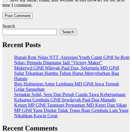
time I comment.
Search
Search
Recent Posts
Bupati Rote Ndao NTT, Apresiasi Youth Camp GPdI Se-Rote
Ndao: Pemuda Ditantang Jadi “Victory Maker”
Mukerwil GPdI Wilayah Paal Dua, Sekretaris MD GPdI
Sulut Tekankan Hamba Tuhan Harus Menyebarkan Bau
Harum
Biro Hubungan Antar Lembaga MD GPdI Jawa Tengah
Gelar Sarasehan
Semakin Solid, Seru Dan Penuh Canda Tawa Kebersamaan
Keluarga Gembala GPdI Sewilayah Paal Dua Manado
Ketum MP GPdI Tanggapi Pergantian MD Kepri Dan Sikap
MP GPdI Yang Dinilai Tidak Tegas Bagi Gembala Lain Yang
Nikahkan Kawin Cerai
Recent Comments