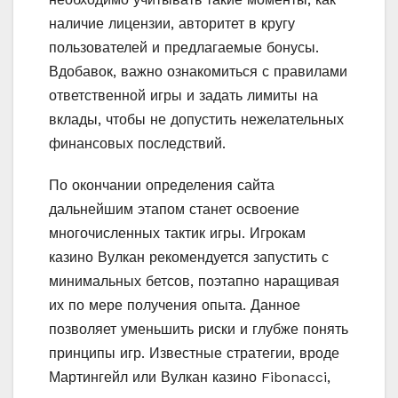
наличие лицензии, авторитет в кругу
пользователей и предлагаемые бонусы.
Вдобавок, важно ознакомиться с правилами
ответственной игры и задать лимиты на
вклады, чтобы не допустить нежелательных
финансовых последствий.
По окончании определения сайта
дальнейшим этапом станет освоение
многочисленных тактик игры. Игрокам
казино Вулкан рекомендуется запустить с
минимальных бетсов, поэтапно наращивая
их по мере получения опыта. Данное
позволяет уменьшить риски и глубже понять
принципы игр. Известные стратегии, вроде
Мартингейл или Вулкан казино Fibonacci,