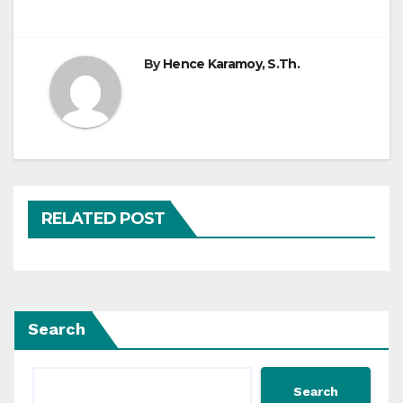
By
Hence Karamoy, S.Th.
RELATED POST
Search
Search