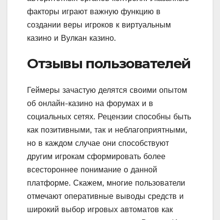
факторы играют важную функцию в
создании веры игроков к виртуальным
казино и Вулкан казино.
Отзывы пользователей
Геймеры зачастую делятся своими опытом
об онлайн-казино на форумах и в
социальных сетях. Рецензии способны быть
как позитивными, так и неблагоприятными,
но в каждом случае они способствуют
другим игрокам сформировать более
всестороннее понимание о данной
платформе. Скажем, многие пользователи
отмечают оперативные выводы средств и
широкий выбор игровых автоматов как