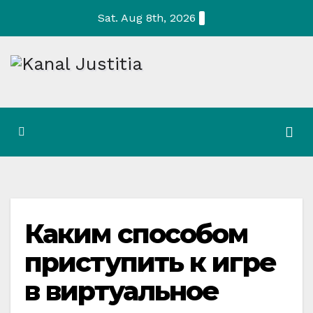
Skip
Sat. Aug 8th, 2026
to
content
Каким способом
приступить к игре
в виртуальное