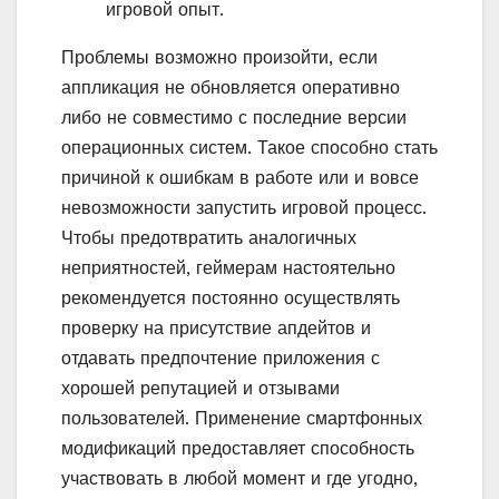
игровой опыт.
Проблемы возможно произойти, если
аппликация не обновляется оперативно
либо не совместимо с последние версии
операционных систем. Такое способно стать
причиной к ошибкам в работе или и вовсе
невозможности запустить игровой процесс.
Чтобы предотвратить аналогичных
неприятностей, геймерам настоятельно
рекомендуется постоянно осуществлять
проверку на присутствие апдейтов и
отдавать предпочтение приложения с
хорошей репутацией и отзывами
пользователей. Применение смартфонных
модификаций предоставляет способность
участвовать в любой момент и где угодно,