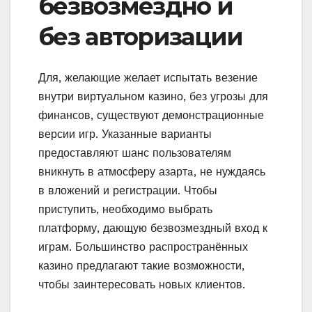
безвозмездно и
без авторизации
Для, желающие желает испытать везение
внутри виртуальном казино, без угрозы для
финансов, существуют демонстрационные
версии игр. Указанные варианты
предоставляют шанс пользователям
вникнуть в атмосферу азартa, не нуждаясь
в вложений и регистрации. Чтобы
приступить, необходимо выбрать
платформу, дающую безвозмездный вход к
играм. Большинство распространённых
казино предлагают такие возможности,
чтобы заинтересовать новых клиентов.