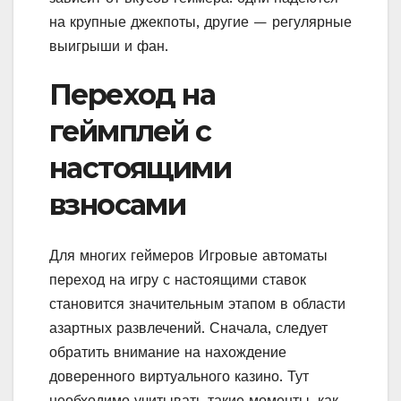
на крупные джекпоты, другие — регулярные
выигрыши и фан.
Переход на
геймплей с
настоящими
взносами
Для многих геймеров Игровые автоматы
переход на игру с настоящими ставок
становится значительным этапом в области
азартных развлечений. Сначала, следует
обратить внимание на нахождение
доверенного виртуального казино. Тут
необходимо учитывать такие моменты, как