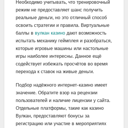
Необходимо учитывать, что тренировочный
режим не предоставляет шанс получить
реальные деньги, но это отличный способ
освоить стратегии и правила. Виртуальные
баллы в
вулкан казино
дают возможность
испытать механику геймплея и разобраться,
которые игровые машины или настольные
игры наиболее интересны. Данное ещё
содействует избежать просчётов во время
перехода к ставок на живые деньги.
Подбор надёжного интернет-казино имеет
значение. Обратите взор на рецензии
пользователей и наличие лицензии у сайта.
Отдельные платформы, такие как казино
Вулкан, предоставляют бонусы за
регистрацию или участие в мероприятиях