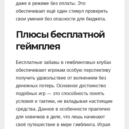
даже в режиме без оплаты. Это
обеспечивает ещё один стимул проверить
свои умения без опасности для бюджета.
Плюсы бесплатной
геймплея
Бесплатные забавы в гемблинговых клубах
обеспечивают игрокам особую перспективу
получить удовольствие от волнением без
денежных потерь. Основное достоинство
подобных игр — это способность понять
условия и тактики, не вкладывая настоящие
средства. Данное в особенности практично
для новичков в деле, что лишь начинают
своё путешествие в мире гэмблинга. Играя