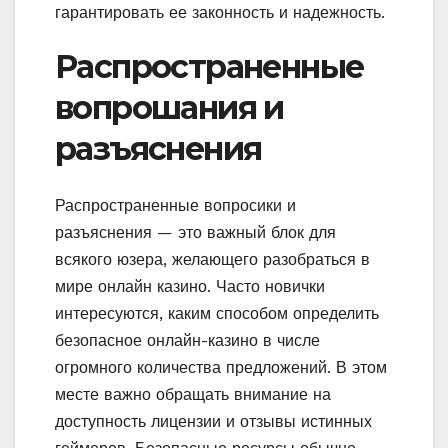
гарантировать ее законность и надежность.
Распространенные
вопрошания и
разъяснения
Распространенные вопросики и
разъяснения — это важный блок для
всякого юзера, желающего разобраться в
мире онлайн казино. Часто новички
интересуются, каким способом определить
безопасное онлайн-казино в числе
огромного количества предложений. В этом
месте важно обращать внимание на
доступность лицензии и отзывы истинных