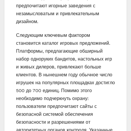
предпочитают игорные заведения с
незамысловатым и привлекательным
дизайном.
Следующим ключевым фактором
становится каталог игровых предложений.
Платформы, предлагающие обширный
набор одноруких бандитов, настольных игр
и живых дилеров, привлекают больше
клиентов. В нынешнем году обычное число
игрушек на популярных площадках достигло
500 до 700 единиц. Помимо этого
необходимо подчеркнуть охрану:
пользователи предпочитают сайты с
безопасной системой обеспечения
безопасности и разрешениями от
авторитетных органов контроля. Указанные