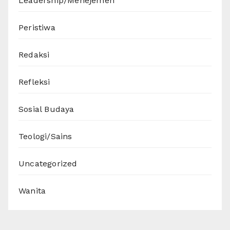
Leadership/Menejemen
Peristiwa
Redaksi
Refleksi
Sosial Budaya
Teologi/Sains
Uncategorized
Wanita