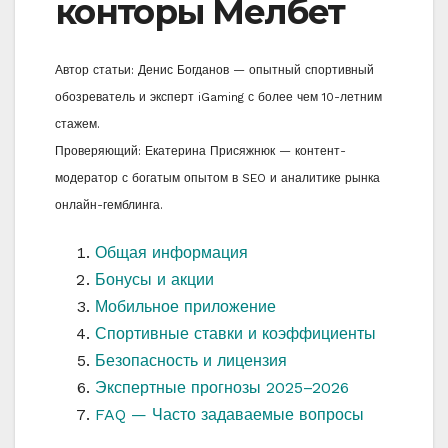
конторы Мелбет
Автор статьи: Денис Богданов — опытный спортивный
обозреватель и эксперт iGaming с более чем 10-летним
стажем.
Проверяющий: Екатерина Присяжнюк — контент-
модератор с богатым опытом в SEO и аналитике рынка
онлайн-гемблинга.
Общая информация
Бонусы и акции
Мобильное приложение
Спортивные ставки и коэффициенты
Безопасность и лицензия
Экспертные прогнозы 2025–2026
FAQ — Часто задаваемые вопросы