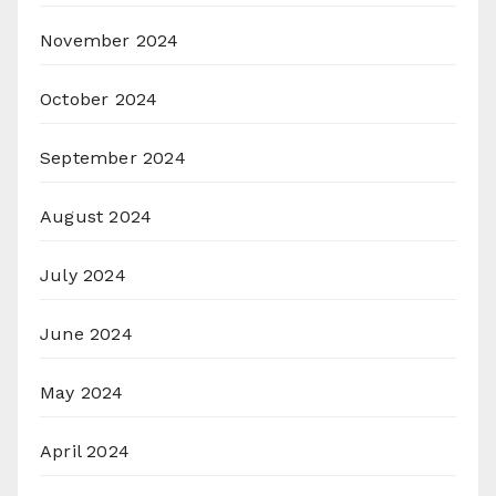
November 2024
October 2024
September 2024
August 2024
July 2024
June 2024
May 2024
April 2024