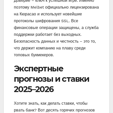
Доверие – ключ к успешной игре. Именно
поэтому Melbet официально лицензирована
на Кюрасао и использует новейшие
протоколы шифрования SSL. Все
финансовые операции защищены, а служба
поддержки работает без выходных.
Безопасность данных и честность – это то,
что держит компанию на плаву среди
топовых букмекеров.
Экспертные
прогнозы и ставки
2025–2026
Хотите знать, как делать ставки, чтобы
рвать банк? Вот десять горячих прогнозов