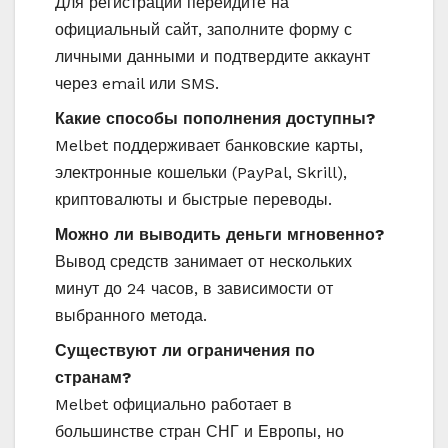
Для регистрации перейдите на
официальный сайт, заполните форму с
личными данными и подтвердите аккаунт
через email или SMS.
Какие способы пополнения доступны?
Melbet поддерживает банковские карты,
электронные кошельки (PayPal, Skrill),
криптовалюты и быстрые переводы.
Можно ли выводить деньги мгновенно?
Вывод средств занимает от нескольких
минут до 24 часов, в зависимости от
выбранного метода.
Существуют ли ограничения по
странам?
Melbet официально работает в
большинстве стран СНГ и Европы, но