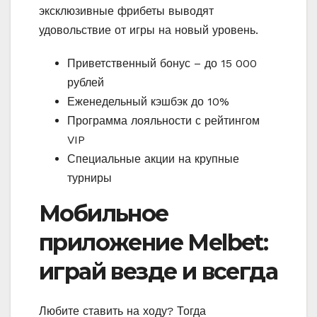
эксклюзивные фрибеты выводят
удовольствие от игры на новый уровень.
Приветственный бонус – до 15 000
рублей
Еженедельный кэшбэк до 10%
Программа лояльности с рейтингом
VIP
Специальные акции на крупные
турниры
Мобильное
приложение Melbet:
играй везде и всегда
Любите ставить на ходу? Тогда