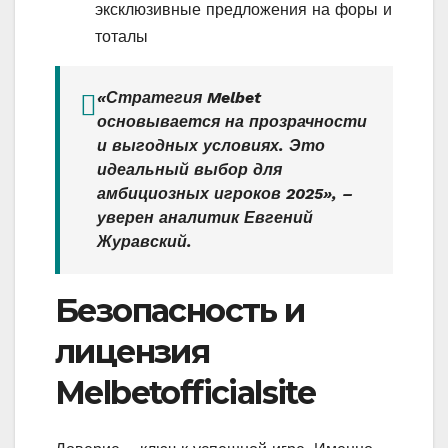
эксклюзивные предложения на форы и
тоталы
«Стратегия Melbet
основывается на прозрачности
и выгодных условиях. Это
идеальный выбор для
амбициозных игроков 2025», –
уверен аналитик Евгений
Журавский.
Безопасность и
лицензия
Melbetofficialsite