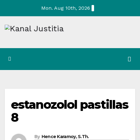
Skip
Mon. Aug 10th, 2026
to
content
estanozolol pastillas
8
By
Hence Karamoy, S.Th.