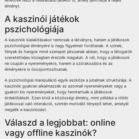
lehetővé teszi a relaxáltabb játékot is, amely javíthatja a teljes
élményt.
A kaszinói játékok
pszichológiája
A kaszinók kialakításakor nemcsak a látványra, hanem a játékosok
pszichológiai élményére is nagy figyelmet fordítanak. A színek,
fények és hangok mind szerepet játszanak abban, hogy a látogatók
szeretetteljes közegben érezzék magukat. A cél, hogy a játékosok
ne csupán a nyereményekre, hanem a szórakozásra és az
élményekre is összpontosítsanak.
A pszichológiai manipuláció egyik eszköze a jutalmak struktúrája. A
kaszinók gyakran alkalmazzák az azonnali nyereményeket vagy a
gyakori kis nyereményeket, hogy fenntartsák a játékosok
érdeklődését. Ezen kívül a közösségi élmény, mint például a többi
játékossal való interakció, szintén motiváló tényező lehet, amelyél
megélik a kaszinózást.
Válaszd a legjobbat: online
vagy offline kaszinók?