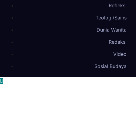
Refleksi
Teologi/Sains
Dunia Wanita
Redaksi
Video
Sosial Budaya