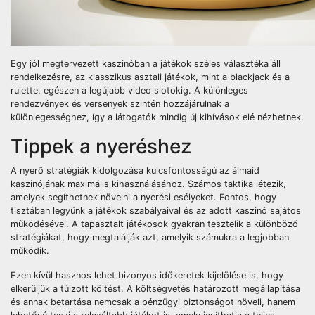
Egy jól megtervezett kaszinóban a játékok széles választéka áll
rendelkezésre, az klasszikus asztali játékok, mint a blackjack és a
rulette, egészen a legújabb video slotokig. A különleges
rendezvények és versenyek szintén hozzájárulnak a
különlegességhez, így a látogatók mindig új kihívások elé nézhetnek.
Tippek a nyeréshez
A nyerő stratégiák kidolgozása kulcsfontosságú az álmaid
kaszinójának maximális kihasználásához. Számos taktika létezik,
amelyek segíthetnek növelni a nyerési esélyeket. Fontos, hogy
tisztában legyünk a játékok szabályaival és az adott kaszinó sajátos
működésével. A tapasztalt játékosok gyakran tesztelik a különböző
stratégiákat, hogy megtalálják azt, amelyik számukra a legjobban
működik.
Ezen kívül hasznos lehet bizonyos időkeretek kijelölése is, hogy
elkerüljük a túlzott költést. A költségvetés határozott megállapítása
és annak betartása nemcsak a pénzügyi biztonságot növeli, hanem