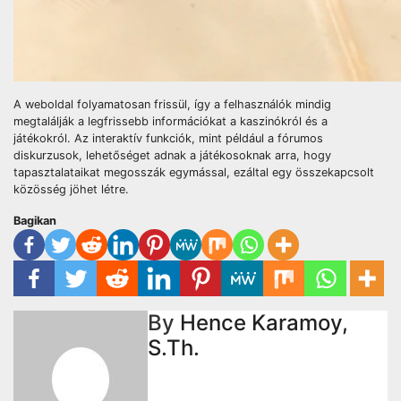
A weboldal folyamatosan frissül, így a felhasználók mindig
megtalálják a legfrissebb információkat a kaszinókról és a
játékokról. Az interaktív funkciók, mint például a fórumos
diskurzusok, lehetőséget adnak a játékosoknak arra, hogy
tapasztalataikat megosszák egymással, ezáltal egy összekapcsolt
közösség jöhet létre.
Bagikan
By
Hence Karamoy,
S.Th.