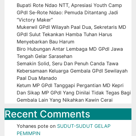
Bupati Rote Ndao NTT, Apresiasi Youth Camp
GPdI Se-Rote Ndao: Pemuda Ditantang Jadi
“Victory Maker”
Mukerwil GPdI Wilayah Paal Dua, Sekretaris MD
GPdI Sulut Tekankan Hamba Tuhan Harus
Menyebarkan Bau Harum
Biro Hubungan Antar Lembaga MD GPdI Jawa
Tengah Gelar Sarasehan
Semakin Solid, Seru Dan Penuh Canda Tawa
Kebersamaan Keluarga Gembala GPdI Sewilayah
Paal Dua Manado
Ketum MP GPdI Tanggapi Pergantian MD Kepri
Dan Sikap MP GPdI Yang Dinilai Tidak Tegas Bagi
Gembala Lain Yang Nikahkan Kawin Cerai
Recent Comments
Yohanes pote
on
SUDUT-SUDUT GELAP
PEMIMPIN