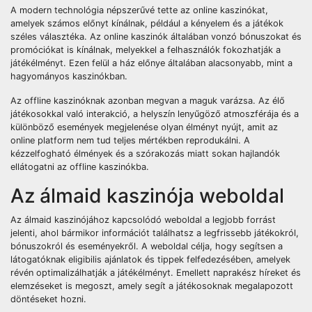
A modern technológia népszerűvé tette az online kaszinókat,
amelyek számos előnyt kínálnak, például a kényelem és a játékok
széles választéka. Az online kaszinók általában vonzó bónuszokat és
promóciókat is kínálnak, melyekkel a felhasználók fokozhatják a
játékélményt. Ezen felül a ház előnye általában alacsonyabb, mint a
hagyományos kaszinókban.
Az offline kaszinóknak azonban megvan a maguk varázsa. Az élő
játékosokkal való interakció, a helyszín lenyűgöző atmoszférája és a
különböző események megjelenése olyan élményt nyújt, amit az
online platform nem tud teljes mértékben reprodukálni. A
kézzelfogható élmények és a szórakozás miatt sokan hajlandók
ellátogatni az offline kaszinókba.
Az álmaid kaszinója weboldal
Az álmaid kaszinójához kapcsolódó weboldal a legjobb forrást
jelenti, ahol bármikor információt találhatsz a legfrissebb játékokról,
bónuszokról és eseményekről. A weboldal célja, hogy segítsen a
látogatóknak eligibilis ajánlatok és tippek felfedezésében, amelyek
révén optimalizálhatják a játékélményt. Emellett naprakész híreket és
elemzéseket is megoszt, amely segít a játékosoknak megalapozott
döntéseket hozni.