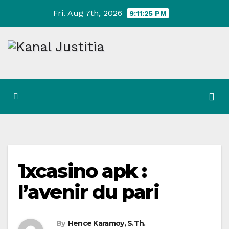
Skip
Fri. Aug 7th, 2026
9:11:26 PM
to
content
1xcasino apk :
l’avenir du pari
By
Hence Karamoy, S.Th.