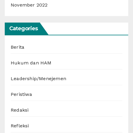
November 2022
Categories
Berita
Hukum dan HAM
Leadership/Menejemen
Peristiwa
Redaksi
Refleksi