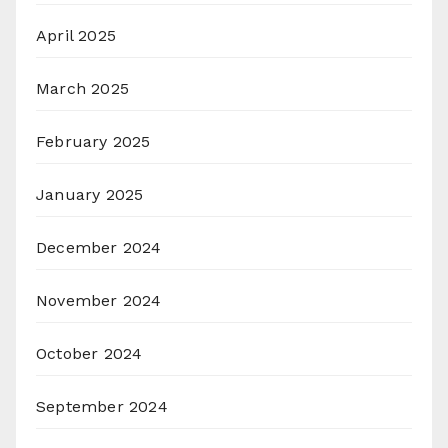
April 2025
March 2025
February 2025
January 2025
December 2024
November 2024
October 2024
September 2024