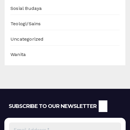
Sosial Budaya
Teologi/Sains
Uncategorized
Wanita
SUBSCRIBE TO OUR NEWSLETTER
Email