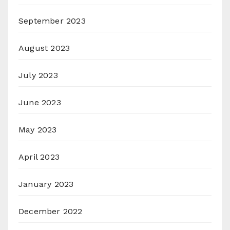
September 2023
August 2023
July 2023
June 2023
May 2023
April 2023
January 2023
December 2022