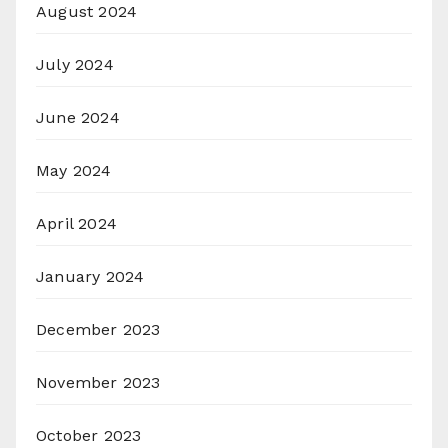
August 2024
July 2024
June 2024
May 2024
April 2024
January 2024
December 2023
November 2023
October 2023