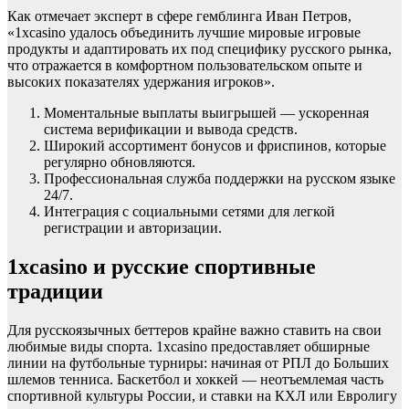
Как отмечает эксперт в сфере гемблинга Иван Петров,
«1xcasino удалось объединить лучшие мировые игровые
продукты и адаптировать их под специфику русского рынка,
что отражается в комфортном пользовательском опыте и
высоких показателях удержания игроков».
Моментальные выплаты выигрышей — ускоренная
система верификации и вывода средств.
Широкий ассортимент бонусов и фриспинов, которые
регулярно обновляются.
Профессиональная служба поддержки на русском языке
24/7.
Интеграция с социальными сетями для легкой
регистрации и авторизации.
1xcasino и русские спортивные
традиции
Для русскоязычных беттеров крайне важно ставить на свои
любимые виды спорта. 1xcasino предоставляет обширные
линии на футбольные турниры: начиная от РПЛ до Больших
шлемов тенниса. Баскетбол и хоккей — неотъемлемая часть
спортивной культуры России, и ставки на КХЛ или Евролигу