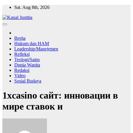
Skip
Sat. Aug 8th, 2026
to
content
Berita
Hukum dan HAM
Leadership/Manejemen
Refleksi
Teologi/Sains
Dunia Wanita
Redaksi
Video
Sosial Budaya
1xcasino сайт: инновации в
мире ставок и