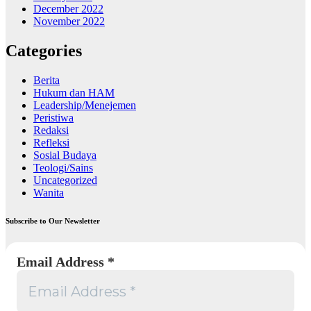
December 2022
November 2022
Categories
Berita
Hukum dan HAM
Leadership/Menejemen
Peristiwa
Redaksi
Refleksi
Sosial Budaya
Teologi/Sains
Uncategorized
Wanita
Subscribe to Our Newsletter
Email Address
*