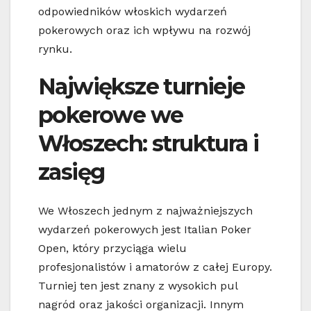
odpowiedników włoskich wydarzeń
pokerowych oraz ich wpływu na rozwój
rynku.
Największe turnieje
pokerowe we
Włoszech: struktura i
zasięg
We Włoszech jednym z najważniejszych
wydarzeń pokerowych jest Italian Poker
Open, który przyciąga wielu
profesjonalistów i amatorów z całej Europy.
Turniej ten jest znany z wysokich pul
nagród oraz jakości organizacji. Innym