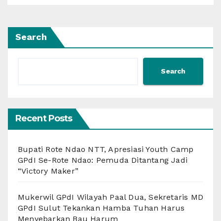
Search
Search
Recent Posts
Bupati Rote Ndao NTT, Apresiasi Youth Camp
GPdI Se-Rote Ndao: Pemuda Ditantang Jadi
“Victory Maker”
Mukerwil GPdI Wilayah Paal Dua, Sekretaris MD
GPdI Sulut Tekankan Hamba Tuhan Harus
Menyebarkan Bau Harum