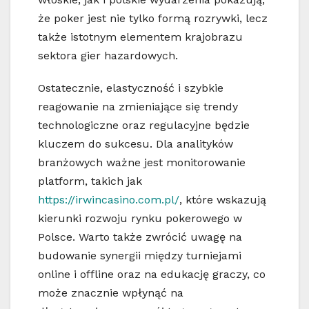
że poker jest nie tylko formą rozrywki, lecz
także istotnym elementem krajobrazu
sektora gier hazardowych.
Ostatecznie, elastyczność i szybkie
reagowanie na zmieniające się trendy
technologiczne oraz regulacyjne będzie
kluczem do sukcesu. Dla analityków
branżowych ważne jest monitorowanie
platform, takich jak
https://irwincasino.com.pl/
, które wskazują
kierunki rozwoju rynku pokerowego w
Polsce. Warto także zwrócić uwagę na
budowanie synergii między turniejami
online i offline oraz na edukację graczy, co
może znacznie wpłynąć na