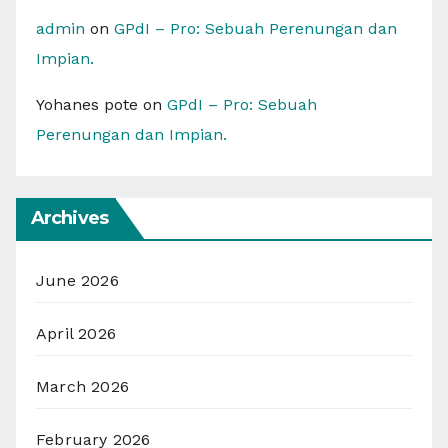
admin
on
GPdI – Pro: Sebuah Perenungan dan
Impian.
Yohanes pote
on
GPdI – Pro: Sebuah
Perenungan dan Impian.
Archives
June 2026
April 2026
March 2026
February 2026