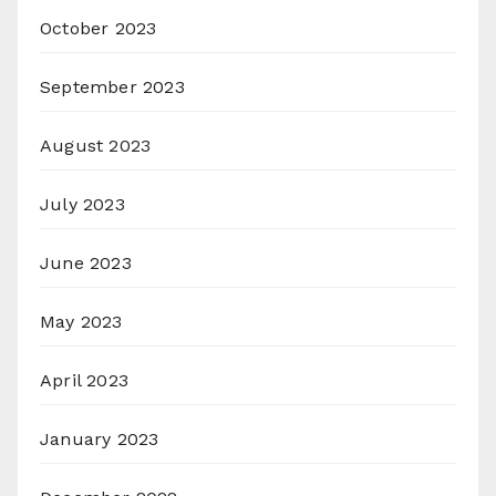
October 2023
September 2023
August 2023
July 2023
June 2023
May 2023
April 2023
January 2023