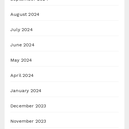
August 2024
July 2024
June 2024
May 2024
April 2024
January 2024
December 2023
November 2023