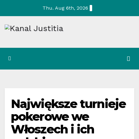
Skip
Thu. Aug 6th, 2026
to
content
Największe turnieje
pokerowe we
Włoszech i ich