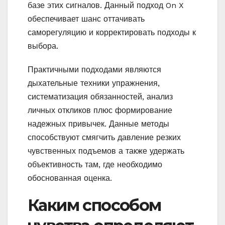
базе этих сигналов. Данный подход On X
обеспечивает шанс оттачивать
саморегуляцию и корректировать подходы к
выбора.
Практичными подходами являются
дыхательные техники упражнения,
систематизация обязанностей, анализ
личных откликов плюс формирование
надежных привычек. Данные методы
способствуют смягчить давление резких
чувственных подъемов а также удержать
объективность там, где необходимо
обоснованная оценка.
Каким способом