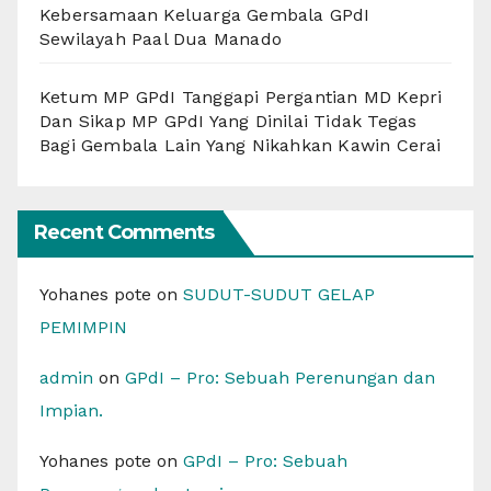
Kebersamaan Keluarga Gembala GPdI
Sewilayah Paal Dua Manado
Ketum MP GPdI Tanggapi Pergantian MD Kepri
Dan Sikap MP GPdI Yang Dinilai Tidak Tegas
Bagi Gembala Lain Yang Nikahkan Kawin Cerai
Recent Comments
Yohanes pote
on
SUDUT-SUDUT GELAP
PEMIMPIN
admin
on
GPdI – Pro: Sebuah Perenungan dan
Impian.
Yohanes pote
on
GPdI – Pro: Sebuah