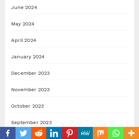
June 2024
May 2024
April 2024
January 2024
December 2023
November 2023
October 2023
September 2023
August 2023