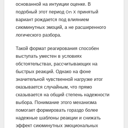
основанной на интуиции оценке. В
подобный этот период On X принятый
вариант рождается под влиянием
сиюминутных эмоций, а не расширенного
логического разбора.
Такой формат реагирования способен
выступать уместен в условиях
обстоятельствах, рассчитывающих на
быстрых реакций. Однако на фоне
значительной чувственной нагрузке итог
оказывается случайным, что прямо
сказывается на общий степень надежности
выбора. Понимание этого механизма
помогает формировать гораздо более
надежные шаблоны реакции и снижать
эффект сиюминутных эмоциональных