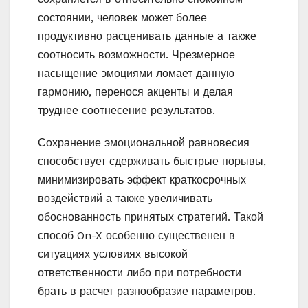
состоянии, человек может более
продуктивно расценивать данные а также
соотносить возможности. Чрезмерное
насыщение эмоциями ломает данную
гармонию, перенося акценты и делая
труднее соотнесение результатов.
Сохранение эмоциональной равновесия
способствует сдерживать быстрые порывы,
минимизировать эффект краткосрочных
воздействий а также увеличивать
обоснованность принятых стратегий. Такой
способ On-X особенно существенен в
ситуациях условиях высокой
ответственности либо при потребности
брать в расчет разнообразие параметров.