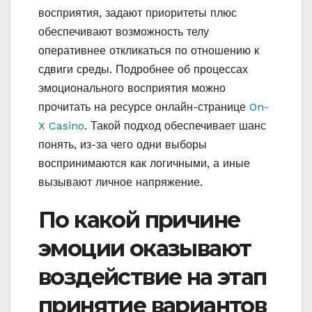
восприятия, задают приоритеты плюс
обеспечивают возможность телу
оперативнее откликаться по отношению к
сдвиги среды. Подробнее об процессах
эмоционального восприятия можно
прочитать на ресурсе онлайн-странице
On-
X Casino
. Такой подход обеспечивает шанс
понять, из-за чего одни выборы
воспринимаются как логичными, а иные
вызывают личное напряжение.
По какой причине
эмоции оказывают
воздействие на этап
принятие вариантов