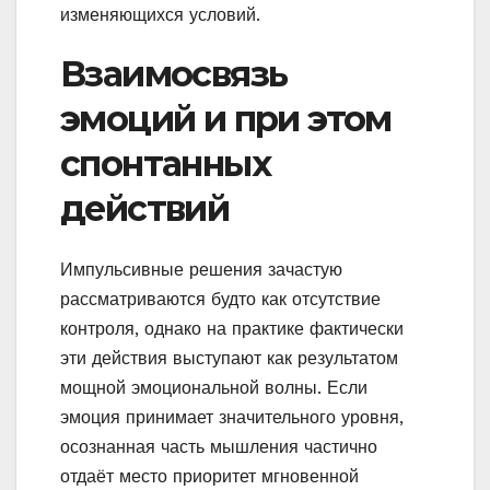
изменяющихся условий.
Взаимосвязь
эмоций и при этом
спонтанных
действий
Импульсивные решения зачастую
рассматриваются будто как отсутствие
контроля, однако на практике фактически
эти действия выступают как результатом
мощной эмоциональной волны. Если
эмоция принимает значительного уровня,
осознанная часть мышления частично
отдаёт место приоритет мгновенной