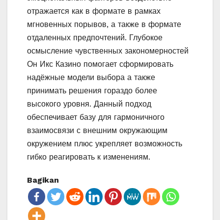
отражается как в формате в рамках
мгновенных порывов, а также в формате
отдаленных предпочтений. Глубокое
осмысление чувственных закономерностей
Он Икс Казино помогает сформировать
надёжные модели выбора а также
принимать решения гораздо более
высокого уровня. Данный подход
обеспечивает базу для гармоничного
взаимосвязи с внешним окружающим
окружением плюс укрепляет возможность
гибко реагировать к изменениям.
Bagikan