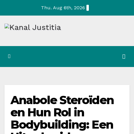
Skip
Thu. Aug 6th, 2026
to
content
Anabole Steroïden
en Hun Rol in
Bodybuilding: Een