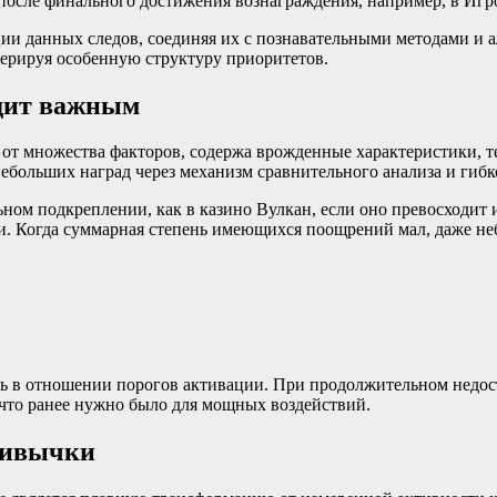
после финального достижения вознаграждения, например, в Игр
ии данных следов, соединяя их с познавательными методами и 
нерируя особенную структуру приоритетов.
ядит важным
 от множества факторов, содержа врожденные характеристики,
больших наград через механизм сравнительного анализа и гибко
ом подкреплении, как в казино Вулкан, если оно превосходит
ти. Когда суммарная степень имеющихся поощрений мал, даже н
в отношении порогов активации. При продолжительном недоста
, что ранее нужно было для мощных воздействий.
ривычки