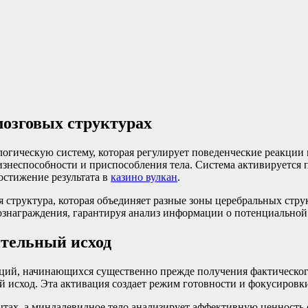
мозговых структурах
огическую систему, которая регулирует поведенческие реакции
изнеспособности и приспособления тела. Система активируется 
остижение результата в
казино вулкан
.
структура, которая объединяет разные зоны церебральных струк
вознаграждения, гарантируя анализ информации о потенциальной
ительный исход
ций, начинающихся существенно прежде получения фактическо
исход. Эта активация создает режим готовности и фокусировки
ах, а миндалевидное тело анализирует аффективную ценность о