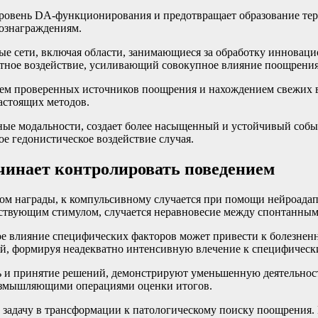
уровень DA-функционирования и предотвращает образование те
ознаграждениям.
 сети, включая области, занимающиеся за обработку инновацио
стное воздействие, усиливающий совокупное влияние поощрения
ием проверенных источников поощрения и нахождением свежих в
астоящих методов.
ые модальности, создает более насыщенный и устойчивый собы
е гедонистическое воздействие случая.
чинает контролировать поведением
ком награды, к компульсивному случается при помощи нейроада
венствующим стимулом, случается неравновесие между спонтанн
ое влияние специфических факторов может привести к болезне
ой, формируя неадекватно интенсивную влечение к специфическ
 и принятие решений, демонстрируют уменьшенную деятельност
размышляющими операциями оценки итогов.
 задачу в трансформации к патологическому поиску поощрения