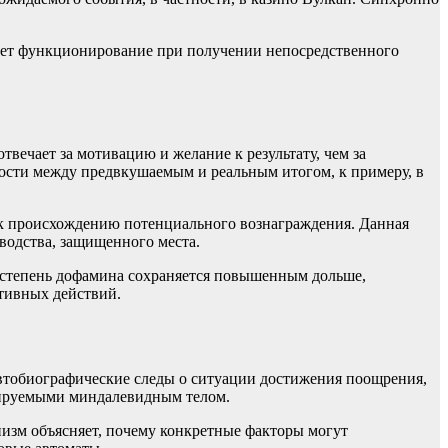
шает функционирование при получении непосредственного
вечает за мотивацию и желание к результату, чем за
ности между предвкушаемым и реальным итогом, к примеру, в
к происхождению потенциального вознаграждения. Данная
водства, защищенного места.
, степень дофамина сохраняется повышенным дольше,
тивных действий.
втобиографические следы о ситуации достижения поощрения,
мируемыми миндалевидным телом.
изм объясняет, почему конкретные факторы могут