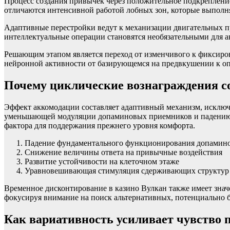
Процесс создания привычек через положительное подкреплени
отличаются интенсивной работой лобных зон, которые выполн
Адаптивные перестройки ведут к механизации двигательных п
интеллектуальные операции становятся необязательными для а
Решающим этапом является переход от изменчивого к фиксиров
нейронной активности от базирующемся на предвкушении к о
Почему циклические вознаграждения с
Эффект аккомодации составляет адаптивный механизм, исклю
уменьшающей модуляции допаминовых приемников и падению р
фактора для поддержания прежнего уровня комфорта.
Падение фундаментального функционирования допамино
Снижение величины ответа на привычные воздействия
Развитие устойчивости на клеточном этаже
Уравновешивающая стимуляция сдерживающих структур
Временное дисконтирование в казино Вулкан также имеет зна
фокусируя внимание на поиск альтернативных, потенциально 
Как вариативность усиливает чувство