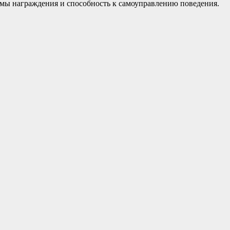
емы награждения и способность к самоуправлению поведения.