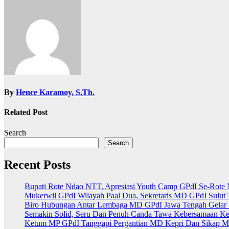
By
Hence Karamoy, S.Th.
Related Post
Search
Search
Recent Posts
Bupati Rote Ndao NTT, Apresiasi Youth Camp GPdI Se-Rote 
Mukerwil GPdI Wilayah Paal Dua, Sekretaris MD GPdI Sul
Biro Hubungan Antar Lembaga MD GPdI Jawa Tengah Gelar 
Semakin Solid, Seru Dan Penuh Canda Tawa Kebersamaan Ke
Ketum MP GPdI Tanggapi Pergantian MD Kepri Dan Sikap MP