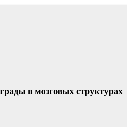
грады в мозговых структурах