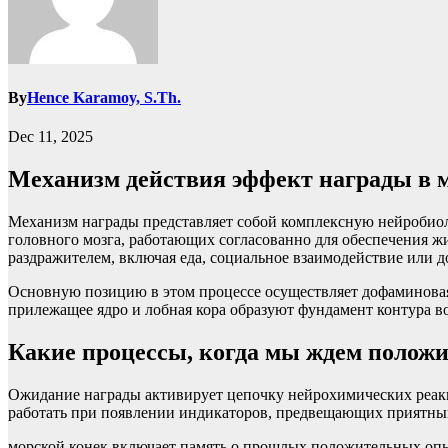
By
Hence Karamoy, S.Th.
Dec 11, 2025
Механизм действия эффект награды в 
Механизм награды представляет собой комплексную нейробиол
головного мозга, работающих согласованно для обеспечения ж
раздражителем, включая еда, социальное взаимодействие или д
Основную позицию в этом процессе осуществляет дофаминовая 
прилежащее ядро и лобная кора образуют фундамент контура 
Какие процессы, когда мы ждем полож
Ожидание награды активирует цепочку нейрохимических реак
работать при появлении индикаторов, предвещающих приятный 
морской конек включает память о прошлых положительных опыт