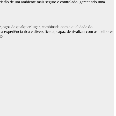
ficiarão de um ambiente mais seguro e controlado, garantindo uma
ar jogos de qualquer lugar, combinada com a qualidade do
experiência rica e diversificada, capaz de rivalizar com as melhores
to.