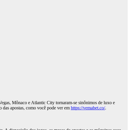
Vegas, Mônaco e Atlantic City tornaram-se sinônimos de luxo e
ndo das apostas, como você pode ver em
https://vemabet.co/
.