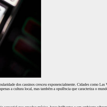
opularidade dos cassinos cresceu exponencialmente. Cidades como Las 
o apenas a cultura local, mas também a opulência que caracteriza o mu