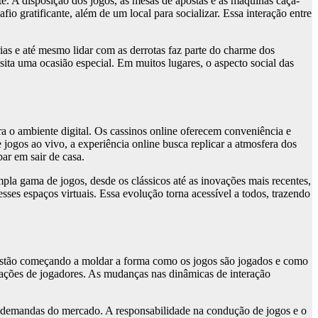
te. A disposição dos jogos, as mesas de apostas e as máquinas caça-
io gratificante, além de um local para socializar. Essa interação entre
rias e até mesmo lidar com as derrotas faz parte do charme dos
sita uma ocasião especial. Em muitos lugares, o aspecto social das
ra o ambiente digital. Os cassinos online oferecem conveniência e
 jogos ao vivo, a experiência online busca replicar a atmosfera dos
ar em sair de casa.
la gama de jogos, desde os clássicos até as inovações mais recentes,
ses espaços virtuais. Essa evolução torna acessível a todos, trazendo
al estão começando a moldar a forma como os jogos são jogados e como
erações de jogadores. As mudanças nas dinâmicas de interação
s demandas do mercado. A responsabilidade na condução de jogos e o