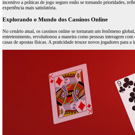
incentivo a práticas de jogo seguro estão se tornando prioridades, re
experiência mais satisfatória.
Explorando o Mundo dos Cassinos Online
No cenário atual, os cassinos online se tornaram um fenômeno global,
entretenimento, revolutionou a maneira como pessoas interagem com o 
casas de apostas físicas. A praticidade trouxe novos jogadores para a