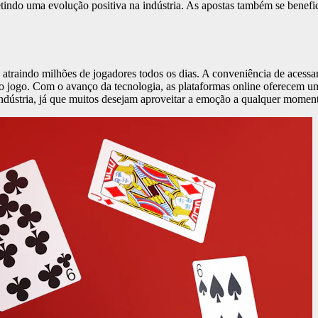
fletindo uma evolução positiva na indústria. As apostas também se bene
 atraindo milhões de jogadores todos os dias. A conveniência de acess
jogo. Com o avanço da tecnologia, as plataformas online oferecem uma 
 indústria, já que muitos desejam aproveitar a emoção a qualquer momen