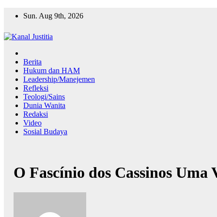
Skip
Sun. Aug 9th, 2026
to
content
Berita
Hukum dan HAM
Leadership/Manejemen
Refleksi
Teologi/Sains
Dunia Wanita
Redaksi
Video
Sosial Budaya
O Fascínio dos Cassinos Uma 