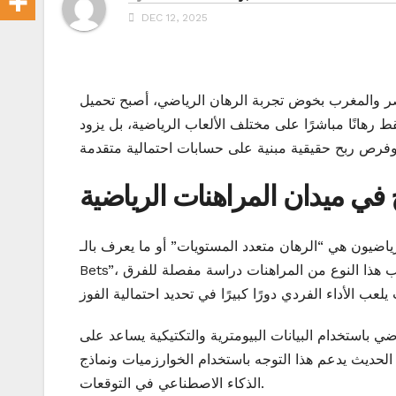
DEC 12, 2025
خوض تجربة الرهان الرياضي، أصبح تحميل melbet للاندرويد الخيار
قط رهانًا مباشرًا على مختلف الألعاب الرياضية، بل يزود
ح في ميدان المراهنات الرياضية
ن هي “الرهان متعدد المستويات” أو ما يعرف بالـ “Accumulator
Bets”، والتي تعتمد على ربط عدة رهانات صغيرة معًا لزيادة العائد. لكن، يتطلب هذا النوع من المراهنات دراسة مفصلة للفرق
اضي باستخدام البيانات البيومترية والتكتيكية يساعد على
 الحديث يدعم هذا التوجه باستخدام الخوارزميات ونماذج
الذكاء الاصطناعي في التوقعات.