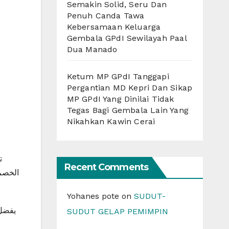
Semakin Solid, Seru Dan
Penuh Canda Tawa
Kebersamaan Keluarga
Gembala GPdI Sewilayah Paal
Dua Manado
Ketum MP GPdI Tanggapi
Pergantian MD Kepri Dan Sikap
MP GPdI Yang Dinilai Tidak
Tegas Bagi Gembala Lain Yang
Nikahkan Kawin Cerai
ت
Recent Comments
الخصم 
Yohanes pote
on
SUDUT-
يفضل 
SUDUT GELAP PEMIMPIN