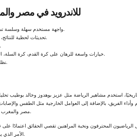
مميزات تحميل melbet للاندرويد في مصر
واجهة مستخدم سهلة وسلسة تساعدك على الوصول إلى مختلف الفئات الرياضية.
تحديثات لحظية للنتائج، ما يتيح فرص رهان مباشر حسب تطور المباريات.
دعم لغات متعددة منها العربية لتسهيل
خيارات واسعة للرهان على كرة القدم، كرة السلة، التنس، وغيرها من الرياضات المحبوبة في منطقتنا.
نظام أمان قوي لحماية بيانات المستخدمين وأموالهم.
اريخيًا، استخدم مشاهير الرياضة مثل عزيز بوهدوز وخالد بوطيب تح
وأداء الفريق، بالإضافة إلى العوامل الخارجية مثل الطقس والإصابات.
.
مصر والمغرب ذا
الرياضيون المحترفون ونخبة المراهنين تقصي الحقائق اعتمادًا على قو
الأمر الذي يوفر لهم ميزة تنافسية ويزيد احتمال تحقيق الأرباح بذكاء.