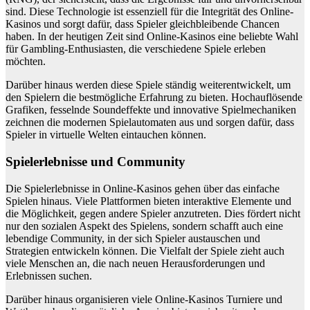
sind. Diese Technologie ist essenziell für die Integrität des Online-
Kasinos und sorgt dafür, dass Spieler gleichbleibende Chancen
haben. In der heutigen Zeit sind Online-Kasinos eine beliebte Wahl
für Gambling-Enthusiasten, die verschiedene Spiele erleben
möchten.
Darüber hinaus werden diese Spiele ständig weiterentwickelt, um
den Spielern die bestmögliche Erfahrung zu bieten. Hochauflösende
Grafiken, fesselnde Soundeffekte und innovative Spielmechaniken
zeichnen die modernen Spielautomaten aus und sorgen dafür, dass
Spieler in virtuelle Welten eintauchen können.
Spielerlebnisse und Community
Die Spielerlebnisse in Online-Kasinos gehen über das einfache
Spielen hinaus. Viele Plattformen bieten interaktive Elemente und
die Möglichkeit, gegen andere Spieler anzutreten. Dies fördert nicht
nur den sozialen Aspekt des Spielens, sondern schafft auch eine
lebendige Community, in der sich Spieler austauschen und
Strategien entwickeln können. Die Vielfalt der Spiele zieht auch
viele Menschen an, die nach neuen Herausforderungen und
Erlebnissen suchen.
Darüber hinaus organisieren viele Online-Kasinos Turniere und