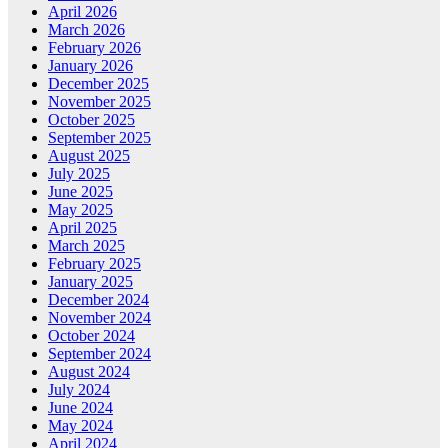
April 2026
March 2026
February 2026
January 2026
December 2025
November 2025
October 2025
September 2025
August 2025
July 2025
June 2025
May 2025
April 2025
March 2025
February 2025
January 2025
December 2024
November 2024
October 2024
September 2024
August 2024
July 2024
June 2024
May 2024
April 2024