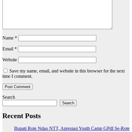
Name
*
Email
*
Website
Save my name, email, and website in this browser for the next
time I comment.
Search
Search
Recent Posts
Bupati Rote Ndao NTT, Apresiasi Youth Camp GPdI Se-Rote