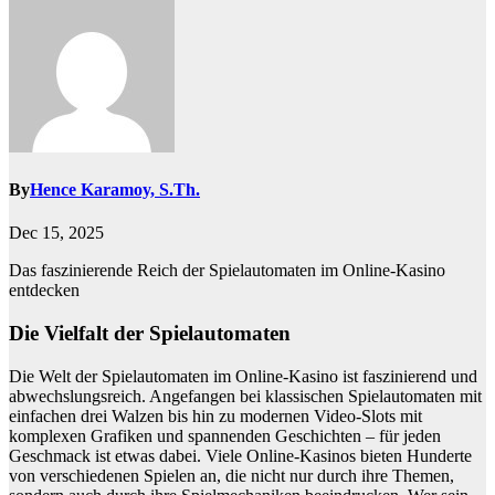
By
Hence Karamoy, S.Th.
Dec 15, 2025
Das faszinierende Reich der Spielautomaten im Online-Kasino
entdecken
Die Vielfalt der Spielautomaten
Die Welt der Spielautomaten im Online-Kasino ist faszinierend und
abwechslungsreich. Angefangen bei klassischen Spielautomaten mit
einfachen drei Walzen bis hin zu modernen Video-Slots mit
komplexen Grafiken und spannenden Geschichten – für jeden
Geschmack ist etwas dabei. Viele Online-Kasinos bieten Hunderte
von verschiedenen Spielen an, die nicht nur durch ihre Themen,