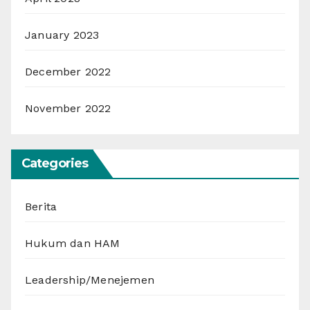
January 2023
December 2022
November 2022
Categories
Berita
Hukum dan HAM
Leadership/Menejemen