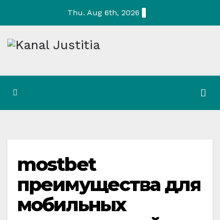
Skip
Thu. Aug 6th, 2026
to
content
mostbet
преимущества для
мобильных