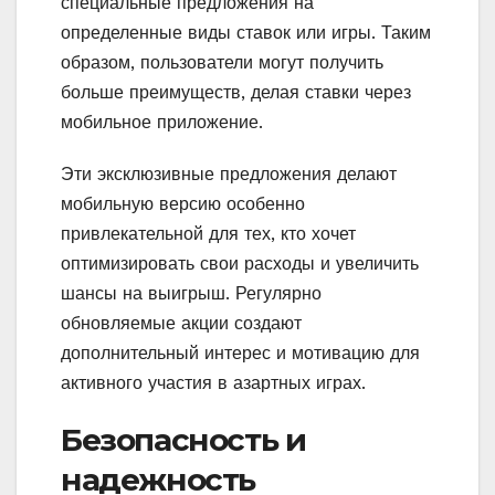
специальные предложения на
определенные виды ставок или игры. Таким
образом, пользователи могут получить
больше преимуществ, делая ставки через
мобильное приложение.
Эти эксклюзивные предложения делают
мобильную версию особенно
привлекательной для тех, кто хочет
оптимизировать свои расходы и увеличить
шансы на выигрыш. Регулярно
обновляемые акции создают
дополнительный интерес и мотивацию для
активного участия в азартных играх.
Безопасность и
надежность