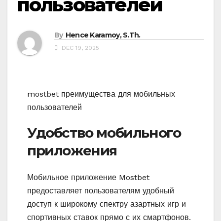
пользователей
By
Hence Karamoy, S.Th.
DEC 19, 2025
mostbet преимущества для мобильных
пользователей
Удобство мобильного
приложения
Мобильное приложение Mostbet
предоставляет пользователям удобный
доступ к широкому спектру азартных игр и
спортивных ставок прямо с их смартфонов.