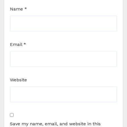
Name
*
Email
*
Website
Save my name, email, and website in this