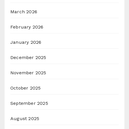
March 2026
February 2026
January 2026
December 2025
November 2025
October 2025
September 2025
August 2025