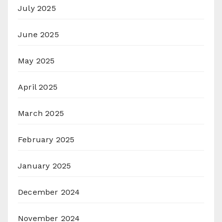
July 2025
June 2025
May 2025
April 2025
March 2025
February 2025
January 2025
December 2024
November 2024