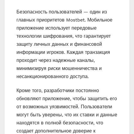
Безопасность пользователей — один из
главных приоритетов Mostbet. Мобильное
приложение использует передовые
технологии шифрования, что гарантирует
защиту личных данных и финансовой
информации игроков. Каждая транзакция
проходит через надежные каналы,
минимизируя риски мошенничества и
несанкционированного доступа.
Кроме того, разработчики постоянно
обновляют приложение, чтобы защитить его
от возможных уязвимостей. Пользователи
могут быть уверены, что их ставки и данные
находятся в полной безопасности, что
создает дополнительное доверие к