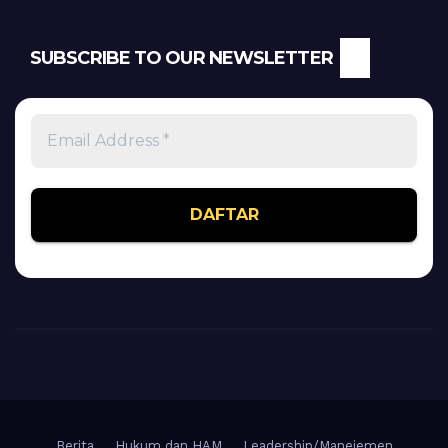
SUBSCRIBE TO OUR NEWSLETTER
Email
Address
*
Berita
Hukum dan HAM
Leadership/Manejemen