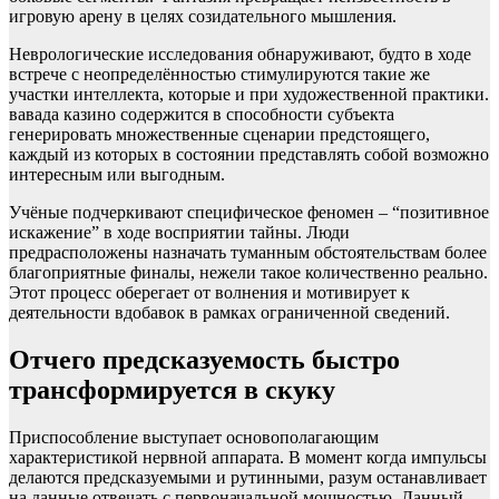
игровую арену в целях созидательного мышления.
Неврологические исследования обнаруживают, будто в ходе
встрече с неопределённостью стимулируются такие же
участки интеллекта, которые и при художественной практики.
вавада казино содержится в способности субъекта
генерировать множественные сценарии предстоящего,
каждый из которых в состоянии представлять собой возможно
интересным или выгодным.
Учёные подчеркивают специфическое феномен – “позитивное
искажение” в ходе восприятии тайны. Люди
предрасположены назначать туманным обстоятельствам более
благоприятные финалы, нежели такое количественно реально.
Этот процесс оберегает от волнения и мотивирует к
деятельности вдобавок в рамках ограниченной сведений.
Отчего предсказуемость быстро
трансформируется в скуку
Приспособление выступает основополагающим
характеристикой нервной аппарата. В момент когда импульсы
делаются предсказуемыми и рутинными, разум останавливает
на данные отвечать с первоначальной мощностью. Данный