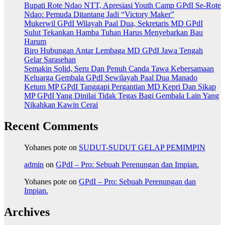
Bupati Rote Ndao NTT, Apresiasi Youth Camp GPdI Se-Rote
Ndao: Pemuda Ditantang Jadi “Victory Maker”
Mukerwil GPdI Wilayah Paal Dua, Sekretaris MD GPdI
Sulut Tekankan Hamba Tuhan Harus Menyebarkan Bau
Harum
Biro Hubungan Antar Lembaga MD GPdI Jawa Tengah
Gelar Sarasehan
Semakin Solid, Seru Dan Penuh Canda Tawa Kebersamaan
Keluarga Gembala GPdI Sewilayah Paal Dua Manado
Ketum MP GPdI Tanggapi Pergantian MD Kepri Dan Sikap
MP GPdI Yang Dinilai Tidak Tegas Bagi Gembala Lain Yang
Nikahkan Kawin Cerai
Recent Comments
Yohanes pote
on
SUDUT-SUDUT GELAP PEMIMPIN
admin
on
GPdI – Pro: Sebuah Perenungan dan Impian.
Yohanes pote
on
GPdI – Pro: Sebuah Perenungan dan
Impian.
Archives