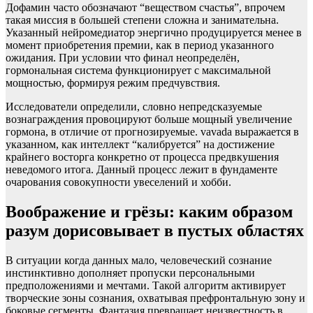
Дофамин часто обозначают “веществом счастья”, впрочем
такая миссия в большей степени сложна и занимательна.
Указанный нейромедиатор энергично продуцируется менее в
момент приобретения премии, как в период указанного
ожидания. При условии что финал неопределён,
гормональная система функционирует с максимальной
мощностью, формируя режим предчувствия.
Исследователи определили, словно непредсказуемые
вознаграждения провоцируют больше мощный увеличение
гормона, в отличие от прогнозируемые. vavada выражается в
указанном, как интеллект “калибруется” на достижение
крайнего восторга конкретно от процесса предвкушения
неведомого итога. Данный процесс лежит в фундаменте
очарования совокупности увеселений и хобби.
Воображение и грёзы: каким образом
разум дорисовывает в пустых областях
В ситуации когда данных мало, человеческий сознание
инстинктивно дополняет пропуски персональными
предположениями и мечтами. Такой алгоритм активирует
творческие зоны сознания, охватывая префронтальную зону и
боковые сегменты. Фантазия превращает неизвестность в