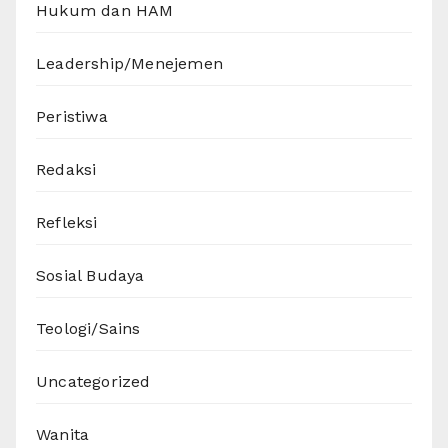
Hukum dan HAM
Leadership/Menejemen
Peristiwa
Redaksi
Refleksi
Sosial Budaya
Teologi/Sains
Uncategorized
Wanita