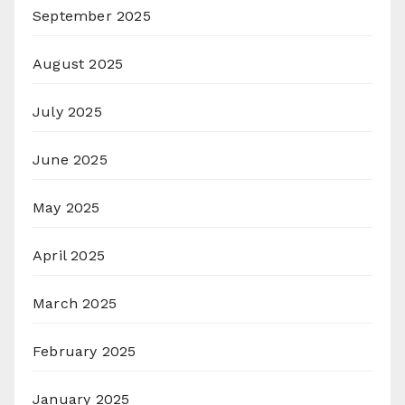
September 2025
August 2025
July 2025
June 2025
May 2025
April 2025
March 2025
February 2025
January 2025