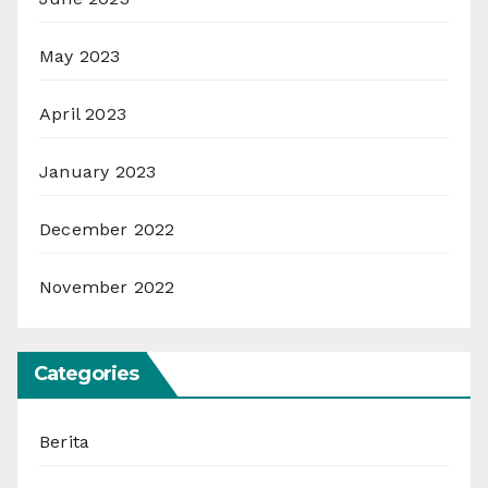
May 2023
April 2023
January 2023
December 2022
November 2022
Categories
Berita