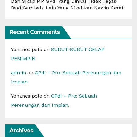
Dan Sikap MP GPdI Yang Dinilai Tidak Tegas
Bagi Gembala Lain Yang Nikahkan Kawin Cerai
Recent Comments
Yohanes pote
on
SUDUT-SUDUT GELAP
PEMIMPIN
admin
on
GPdI – Pro: Sebuah Perenungan dan
Impian.
Yohanes pote
on
GPdI – Pro: Sebuah
Perenungan dan Impian.
Archives