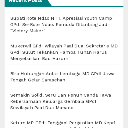
Recent Posts
Bupati Rote Ndao NTT, Apresiasi Youth Camp
GPdI Se-Rote Ndao: Pemuda Ditantang Jadi
“Victory Maker”
Mukerwil GPdI Wilayah Paal Dua, Sekretaris MD
GPdI Sulut Tekankan Hamba Tuhan Harus
Menyebarkan Bau Harum
Biro Hubungan Antar Lembaga MD GPdI Jawa
Tengah Gelar Sarasehan
Semakin Solid, Seru Dan Penuh Canda Tawa
Kebersamaan Keluarga Gembala GPdI
Sewilayah Paal Dua Manado
Ketum MP GPdI Tanggapi Pergantian MD Kepri