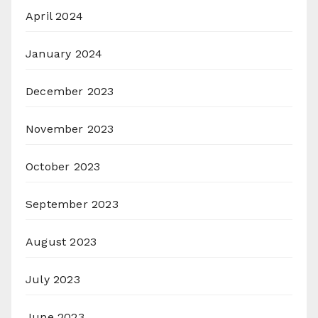
April 2024
January 2024
December 2023
November 2023
October 2023
September 2023
August 2023
July 2023
June 2023