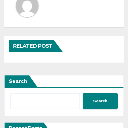
RELATED POST
Search
Search