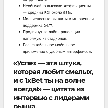
Необычайно высокие коэффициенты
— средний ROI около 98%;
Молниеносные выплаты и мгновенная
поддержка 24/7;
Продвинутые лайв-трансляции
напрямую из стадионов;
Респектабельное мобильное
приложение с удобным интерфейсом.
«Успех — эта штука,
которая любит смелых,
и с 1xBet ты на волне
всегда!» — цитата из
интервью с лидерами
рынка.