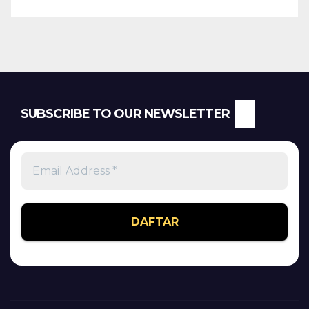
SUBSCRIBE TO OUR NEWSLETTER
Email
Address
*