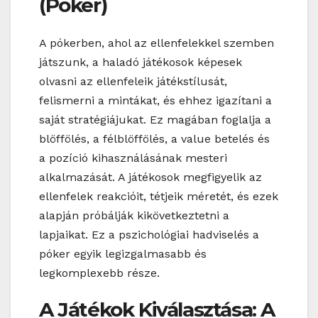
(Póker)
A pókerben, ahol az ellenfelekkel szemben
játszunk, a haladó játékosok képesek
olvasni az ellenfeleik játékstílusát,
felismerni a mintákat, és ehhez igazítani a
saját stratégiájukat. Ez magában foglalja a
blöffölés, a félblöffölés, a value betelés és
a pozíció kihasználásának mesteri
alkalmazását. A játékosok megfigyelik az
ellenfelek reakcióit, tétjeik méretét, és ezek
alapján próbálják kikövetkeztetni a
lapjaikat. Ez a pszichológiai hadviselés a
póker egyik legizgalmasabb és
legkomplexebb része.
A Játékok Kiválasztása: A