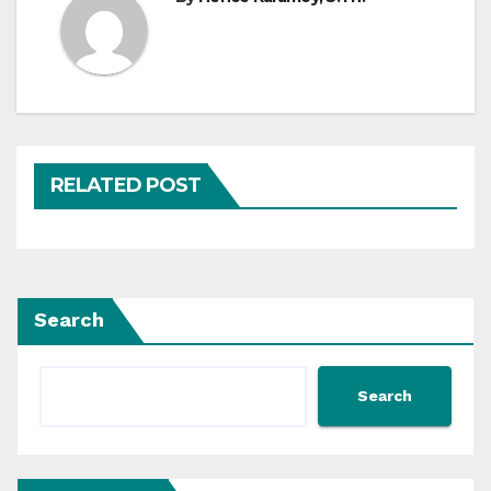
RELATED POST
Search
Search