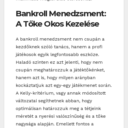
Bankroll Menedzsment:
A Tőke Okos Kezelése
A bankroll menedzsment nem csupán a
kezdőknek szóló tanács, hanem a profi
játékosok egyik legfontosabb eszköze.
Haladó szinten ez azt jelenti, hogy nem
csupán meghatározzuk a játéktőkénket,
hanem azt is, hogy milyen arányban
kockáztatjuk azt egy-egy játékmenet során.
A Kelly-kritérium, vagy annak módosított
változatai segíthetnek abban, hogy
optimálisan határozzuk meg a tétjeink
méretét a nyerési valószínűség és a tőke
nagysága alapján. Emellett fontos a