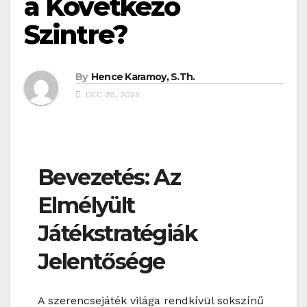
a Következő
Szintre?
By
Hence Karamoy, S.Th.
DEC 28, 2025
Bevezetés: Az
Elmélyült
Játékstratégiák
Jelentősége
A szerencsejáték világa rendkívül sokszínű