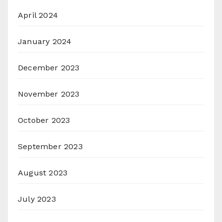
April 2024
January 2024
December 2023
November 2023
October 2023
September 2023
August 2023
July 2023