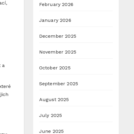
ací,
February 2026
January 2026
December 2025
November 2025
t a
October 2025
September 2025
které
jich
August 2025
July 2025
June 2025