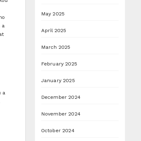
okou
May 2025
ho
 a
April 2025
at
March 2025
February 2025
January 2025
u a
December 2024
a
November 2024
October 2024