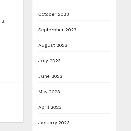
October 2023
u a
September 2023
August 2023
July 2023
June 2023
May 2023
April 2023
January 2023