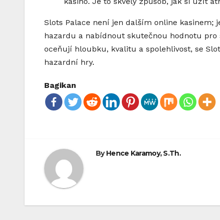
kasino. Je to skvělý způsob, jak si užít
Slots Palace není jen dalším online kasinem; j
hazardu a nabídnout skutečnou hodnotu pro své
oceňují hloubku, kvalitu a spolehlivost, se S
hazardní hry.
Bagikan
By
Hence Karamoy, S.Th.