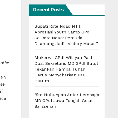
Recent Posts
Bupati Rote Ndao NTT,
Apresiasi Youth Camp GPdI
Se-Rote Ndao: Pemuda
Ditantang Jadi “Victory Maker”
Mukerwil GPdI Wilayah Paal
hráče
Dua, Sekretaris MD GPdI Sulut
Tekankan Hamba Tuhan
Harus Menyebarkan Bau
se v
Harum
 se
ží
Biro Hubungan Antar Lembaga
síce
MD GPdI Jawa Tengah Gelar
Sarasehan