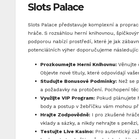
Slots Palace
Slots Palace představuje komplexní a propraco
hráče. S rozsáhlou herní knihovnou, špičkový
podporou nabízí prostředí, které je jak zábavn
potenciálních výher doporučujeme následující
Prozkoumejte Herní Knihovnu:
Věnujte 
Objevte nové tituly, které odpovídají vaš
Studujte Bonusové Podmínky:
Než se p
a požadavky na protočení. Pochopení těcht
Využijte VIP Program:
Pokud plánujete h
body a postup v žebříčku vám mohou př
Hrajte Zodpovědně:
I pro zkušené hráče 
vklady a sázky, a nikdy nehrajte s penězi
Testujte Live Kasino:
Pro autentický záži