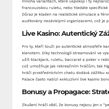
mnoha variantách, které uspokojí i ty nejnáro
francouzskou ruletu, nebo hledáte specifické 
Důraz je kladen na realistické simulace a fér
auditovány nezávislými organizacemi, což je p
Live Kasino: Autentický Zá
Pro ty, kteří touží po autentické atmosféře k
klenotem. Díky technologii streamování ve vy
užít blackjack, ruletu, baccarat a poker v reá
což umožňuje jak rekreačním hráčům, tak high-
hráči prostřednictvím chatu dodává zážitku so
Palace často nabízí exkluzivní live kasino bon
Bonusy a Propagace: Strat
Zkušení hráči vědí, že bonusy nejsou jen o “p