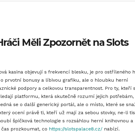
ráči Měli Zpozornět na Slots
á kasina objevují s frekvencí blesku, je pro ostříleného 
o prvotní bonusy a líbivou grafiku, ale o hloubku herní
aznické podpory a celkovou transparentnost. Pro ty, kteří 
hledají platformu, která skutečně rozumí jejich potřebám,
jedná se o další generický portál, ale o místo, které se sna
terý ocení právě ti, kteří už mají za sebou stovky, ne-li ti
noubí špičková technologie s rozsáhlou herní knihovnou a
e čas prozkoumat, co
https://slotspalace8.cz/
nabízí.