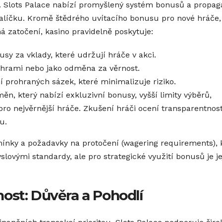
u. Slots Palace nabízí promyšlený systém bonusů a propag
alíčku. Kromě štědrého uvítacího bonusu pro nové hráče,
á zatočení, kasino pravidelně poskytuje:
sy za vklady, které udržují hráče v akci.
 hrami nebo jako odměna za věrnost.
 prohraných sázek, které minimalizuje riziko.
, který nabízí exkluzivní bonusy, vyšší limity výběrů,
ro nejvěrnější hráče. Zkušení hráči ocení transparentnos
u.
mínky a požadavky na protočení (wagering requirements), 
lovými standardy, ale pro strategické využití bonusů je je
ost: Důvěra a Pohodlí