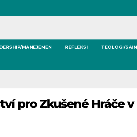
DERSHIP/MANEJEMEN
REFLEKSI
TEOLOGI/SAI
ství pro Zkušené Hráče v