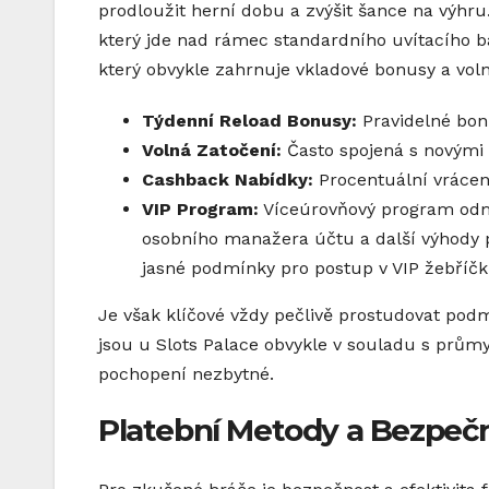
prodloužit herní dobu a zvýšit šance na výhr
který jde nad rámec standardního uvítacího b
který obvykle zahrnuje vkladové bonusy a voln
Týdenní Reload Bonusy:
Pravidelné bonu
Volná Zatočení:
Často spojená s novými
Cashback Nabídky:
Procentuální vrácení
VIP Program:
Víceúrovňový program odměn
osobního manažera účtu a další výhody p
jasné podmínky pro postup v VIP žebříčk
Je však klíčové vždy pečlivě prostudovat pod
jsou u Slots Palace obvykle v souladu s průmys
pochopení nezbytné.
Platební Metody a Bezpečn