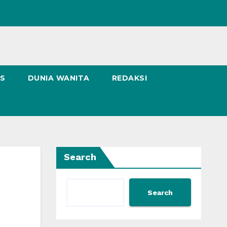
NS
DUNIA WANITA
REDAKSI
Search
Search