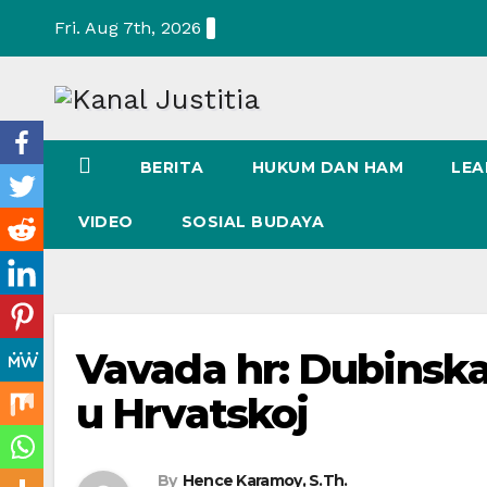
Skip
Fri. Aug 7th, 2026
to
content
BERITA
HUKUM DAN HAM
LEA
VIDEO
SOSIAL BUDAYA
Vavada hr: Dubinska
u Hrvatskoj
By
Hence Karamoy, S.Th.