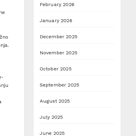
February 2026
zne
January 2026
December 2025
ažno
nja.
November 2025
October 2025
e-
September 2025
anju
August 2025
a
July 2025
June 2025