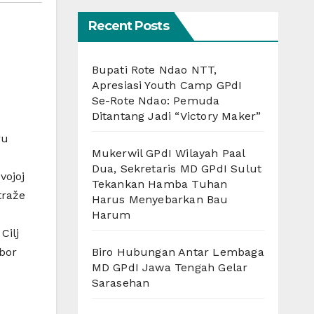
Recent Posts
Bupati Rote Ndao NTT,
Apresiasi Youth Camp GPdI
Se-Rote Ndao: Pemuda
Ditantang Jadi “Victory Maker”
ru
Mukerwil GPdI Wilayah Paal
Dua, Sekretaris MD GPdI Sulut
vojoj
Tekankan Hamba Tuhan
traže
Harus Menyebarkan Bau
Harum
Cilj
zbor
Biro Hubungan Antar Lembaga
MD GPdI Jawa Tengah Gelar
Sarasehan