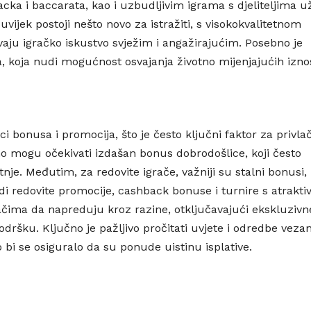
cka i baccarata, kao i uzbudljivim igrama s djeliteljima už
uvijek postoji nešto novo za istražiti, s visokokvalitetnom
aju igračko iskustvo svježim i angažirajućim. Posebno je
a, koja nudi mogućnost osvajanja životno mijenjajućih izno
ici bonusa i promocija, što je često ključni faktor za privla
čno mogu očekivati izdašan bonus dobrodošlice, koji često
nje. Međutim, za redovite igrače, važniji su stalni bonusi,
di redovite promocije, cashback bonuse i turnire s atrakti
ima da napreduju kroz razine, otključavajući ekskluzivn
odršku. Ključno je pažljivo pročitati uvjete i odredbe veza
 bi se osiguralo da su ponude uistinu isplative.