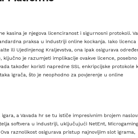
e kasina je njegova licenciranost i sigurnosni protokoli. V
andardna praksa u industriji online kockanja. Iako licenca 
te ili Ujedinjenog Kraljevstva, ona ipak osigurava određe
e, ključno je razumjeti implikacije ovakve licence, posebno
avada također koristi napredne SSL enkripcijske protokole 
ataka igrača, što je neophodno za povjerenje u online
a igara, a Vavada hr se tu ističe impresivnim brojem naslov
lja softvera u industriji, uključujući NetEnt, Microgaming
 Ova raznolikost osigurava pristup najnovijim slot igrama,