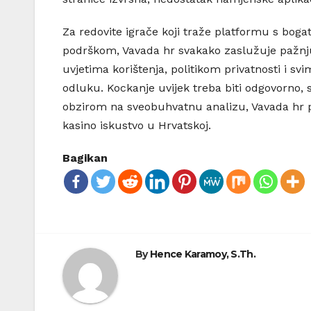
Za redovite igrače koji traže platformu s b
podrškom, Vavada hr svakako zaslužuje pažnju
uvjetima korištenja, politikom privatnosti i s
odluku. Kockanje uvijek treba biti odgovorno, s
obzirom na sveobuhvatnu analizu, Vavada hr pre
kasino iskustvo u Hrvatskoj.
Bagikan
By
Hence Karamoy, S.Th.