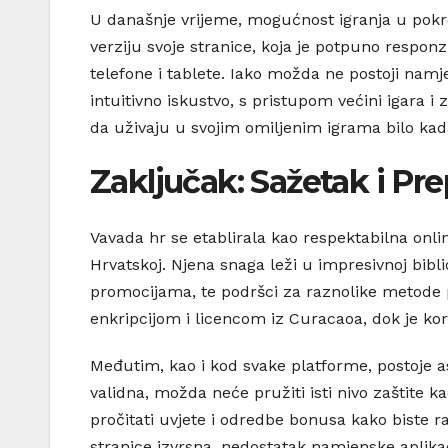
U današnje vrijeme, mogućnost igranja u pokr
verziju svoje stranice, koja je potpuno respon
telefone i tablete. Iako možda ne postoji namj
intuitivno iskustvo, s pristupom većini igara 
da uživaju u svojim omiljenim igrama bilo kada
Zaključak: Sažetak i Pr
Vavada hr se etablirala kao respektabilna onl
Hrvatskoj. Njena snaga leži u impresivnoj bibl
promocijama, te podršci za raznolike metode p
enkripcijom i licencom iz Curacaoa, dok je ko
Međutim, kao i kod svake platforme, postoje as
validna, možda neće pružiti isti nivo zaštite ka
pročitati uvjete i odredbe bonusa kako biste r
stranice izvrsna, nedostatak namjenske aplika