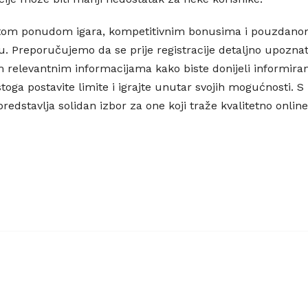
ogatom ponudom igara, kompetitivnim bonusima i pouzdan
. Preporučujemo da se prije registracije detaljno upoznat
vim relevantnim informacijama kako biste donijeli informira
toga postavite limite i igrajte unutar svojih mogućnosti. S
dstavlja solidan izbor za one koji traže kvalitetno online