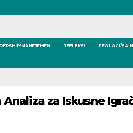
DERSHIP/MANEJEMEN
REFLEKSI
TEOLOGI/SAI
 Analiza za Iskusne Igra