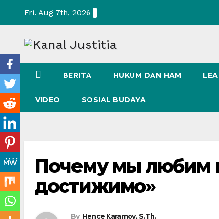
Skip
Fri. Aug 7th, 2026
to
content
BERITA
HUKUM DAN HAM
LEA
VIDEO
SOSIAL BUDAYA
Почему мы любим 
достижимо»
By
Hence Karamoy, S.Th.