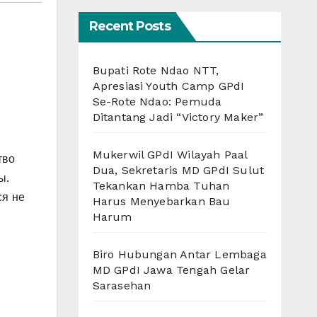
Recent Posts
Bupati Rote Ndao NTT,
Apresiasi Youth Camp GPdI
Se-Rote Ndao: Pemuda
Ditantang Jadi “Victory Maker”
Mukerwil GPdI Wilayah Paal
тво
Dua, Sekretaris MD GPdI Sulut
ы.
Tekankan Hamba Tuhan
ся не
Harus Menyebarkan Bau
Harum
Biro Hubungan Antar Lembaga
MD GPdI Jawa Tengah Gelar
Sarasehan