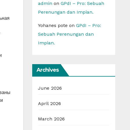
admin
on
GPdI – Pro: Sebuah
Perenungan dan Impian.
ьная
Yohanes pote
on
GPdI – Pro:
т
Sebuah Perenungan dan
Impian.
и
Archives
June 2026
ованы
ти
April 2026
March 2026