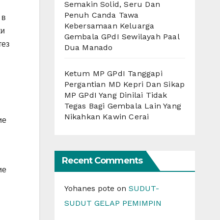
Semakin Solid, Seru Dan
Penuh Canda Tawa
 в
Kebersamaan Keluarga
ки
Gembala GPdI Sewilayah Paal
тез
Dua Manado
Ketum MP GPdI Tanggapi
Pergantian MD Kepri Dan Sikap
MP GPdI Yang Dinilai Tidak
Tegas Bagi Gembala Lain Yang
Nikahkan Kawin Cerai
ие
Recent Comments
ие
Yohanes pote
on
SUDUT-
SUDUT GELAP PEMIMPIN