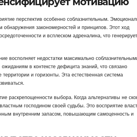
тенсифицирует мотивацию
приятие перспектив особенно соблазнительным. Эмоционал
м обнаружения закономерностей и принципов. Этот ход
средоточенности и всплеском адреналина, что генерируе
ение восполняет недостатки максимально соблазнительным
 ожиданиям в контексте дефицита знаний, что связано
 территории и горизонты. Эта естественная система
звиваться.
тие раскрепощенности выбора. Когда альтернативы не ск
овластным господином своей судьбы. Это восприятие влас
венным внутренним запасом, повышающим самоценность и