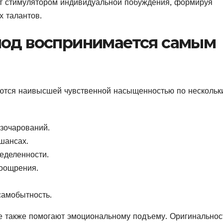
ит стимулятором индивидуальной побуждения, формируя
х талантов.
иод воспринимается самым
ются наивысшей чувственной насыщенностью по нескольк
азочарований.
шансах.
еделенности.
оощрения.
самобытность.
е также помогают эмоциональному подъему. Оригинальнос