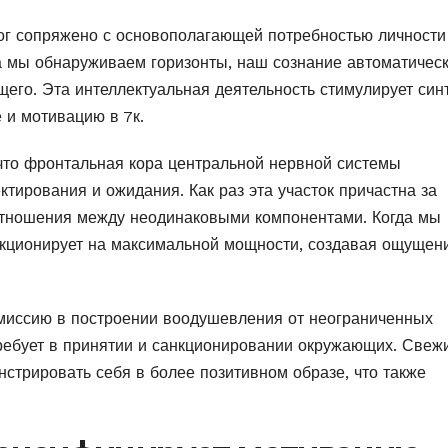
г сопряжено с основополагающей потребностью личности
а мы обнаруживаем горизонты, наш сознание автоматичес
щего. Эта интеллектуальная деятельность стимулирует син
 и мотивацию в 7к.
что фронтальная кора центральной нервной системы
тирования и ожидания. Как раз эта участок причастна за
 отношения между неодинаковыми компонентами. Когда мы
нкционирует на максимальной мощности, создавая ощущен
миссию в построении воодушевления от неограниченных
требует в принятии и санкционировании окружающих. Свеж
стрировать себя в более позитивном образе, что также