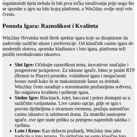
regulatornih tijela trebala bi biti prva točka istraživanja prije nego što
se upustite u igru na bilo kojoj platformi, a Win2day ovdje stoji vrlo
čvrsto.
Ponuda Igara: Raznolikost i Kvaliteta
Win2day Hrvatska nudi širok spektar igara koje su dizajnirane da
zadovolje različite ukuse i preferencije. Od klasičnih casino igara do
modernih slotova, sportske kladionice i loto igara, platforma teži
pružiti sveobuhvatno iskustvo.
Slot Igre:
Očekujte raznolikost tema, inovativne značajke i
progresivne jackpotove. Za iskusne igrače, bitno je pratiti RTP
(Return to Player) postotke, volatilnost igara i mogućnosti
bonus rundi kako bi se maksimizirale šanse za dobitak.
Win2day često surađuje s renomiranim pružateljima softvera,
što osigurava kvalitetu i poštenje igara.
Stolne Igre:
Blackjack, rulet, baccarat i poker dostupni su u
različitim varijantama. Live casino opcije, gdje se igra s
pravim djeliteljima u stvarnom vremenu, pružaju autentično
casino iskustvo iz udobnosti doma. Za strateški nastrojene
igrače, ove igre nude priliku za primjenu naprednih taktika i
vještina.
Loto i Keno:
Kao državni pružatelj, Win2day ima jaku
tradiciju u loto igrama. To uključuje ne samo klasične loto