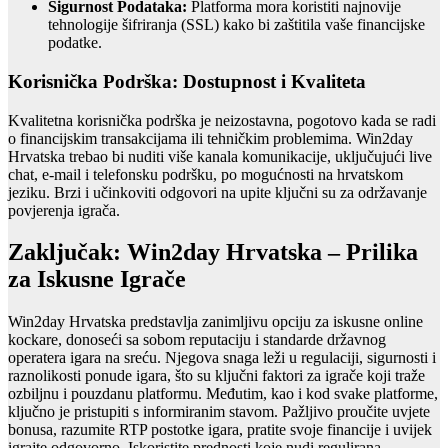
Sigurnost Podataka:
Platforma mora koristiti najnovije
tehnologije šifriranja (SSL) kako bi zaštitila vaše financijske
podatke.
Korisnička Podrška: Dostupnost i Kvaliteta
Kvalitetna korisnička podrška je neizostavna, pogotovo kada se radi
o financijskim transakcijama ili tehničkim problemima. Win2day
Hrvatska trebao bi nuditi više kanala komunikacije, uključujući live
chat, e-mail i telefonsku podršku, po mogućnosti na hrvatskom
jeziku. Brzi i učinkoviti odgovori na upite ključni su za održavanje
povjerenja igrača.
Zaključak: Win2day Hrvatska – Prilika
za Iskusne Igrače
Win2day Hrvatska predstavlja zanimljivu opciju za iskusne online
kockare, donoseći sa sobom reputaciju i standarde državnog
operatera igara na sreću. Njegova snaga leži u regulaciji, sigurnosti i
raznolikosti ponude igara, što su ključni faktori za igrače koji traže
ozbiljnu i pouzdanu platformu. Međutim, kao i kod svake platforme,
ključno je pristupiti s informiranim stavom. Pažljivo proučite uvjete
bonusa, razumite RTP postotke igara, pratite svoje financije i uvijek
igrajte odgovorno. Iskoristite prednosti koje nudi regulirana