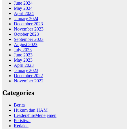
June 2024
May 2024
April 2024
January 2024
December 2023
November 2023
October 2023
September 2023
August 2023
July 2023
June 2023
May 2023
April 2023
January 2023
December 2022
November 2022
Categories
Berita
Hukum dan HAM
Leadership/Menejemen
Peristiwa
Redaksi