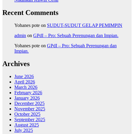
Recent Comments
Yohanes pote
on
SUDUT-SUDUT GELAP PEMIMPIN
admin
on
GPdI – Pro: Sebuah Perenungan dan Impian.
Yohanes pote
on
GPdI – Pro: Sebuah Perenungan dan
Impian.
Archives
June 2026
April 2026
March 2026
February 2026
January 2026
December 2025
November 2025
October 2025
September 2025
August 2025
July 2025