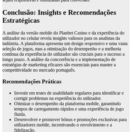
Conclusão: Insights e Recomendações
Estratégicas
A análise da versão mobile do Planbet Casino e da experiência do
utilizador no celular revela insights valiosos para os analistas da
indústria. A plataforma apresenta um design responsivo e uma vasta
seleção de jogos, mas a otimização do desempenho e a melhoria
contínua da experiência do utilizador são cruciais para o sucesso a
longo prazo. A análise da concorrência e a implementação de
estratégias de marketing eficazes são essenciais para manter a
competitividade no mercado português.
Recomendações Práticas
Investir em testes de usabilidade regulares para identificar e
corrigir problemas na experiência do utilizador.
Otimizar o desempenho da plataforma mobile, garantindo
tempos de carregamento rápidos e uma experiência de jogo
fluida.
Desenvolver e promover bónus e promoções exclusivas para
utilizadores mobile, incentivando o envolvimento e a
fidelização.