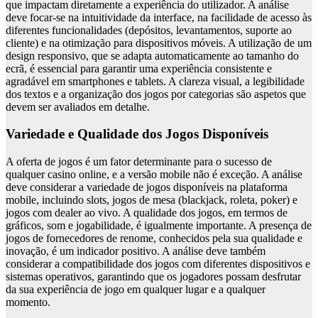
que impactam diretamente a experiência do utilizador. A análise
deve focar-se na intuitividade da interface, na facilidade de acesso às
diferentes funcionalidades (depósitos, levantamentos, suporte ao
cliente) e na otimização para dispositivos móveis. A utilização de um
design responsivo, que se adapta automaticamente ao tamanho do
ecrã, é essencial para garantir uma experiência consistente e
agradável em smartphones e tablets. A clareza visual, a legibilidade
dos textos e a organização dos jogos por categorias são aspetos que
devem ser avaliados em detalhe.
Variedade e Qualidade dos Jogos Disponíveis
A oferta de jogos é um fator determinante para o sucesso de
qualquer casino online, e a versão mobile não é exceção. A análise
deve considerar a variedade de jogos disponíveis na plataforma
mobile, incluindo slots, jogos de mesa (blackjack, roleta, poker) e
jogos com dealer ao vivo. A qualidade dos jogos, em termos de
gráficos, som e jogabilidade, é igualmente importante. A presença de
jogos de fornecedores de renome, conhecidos pela sua qualidade e
inovação, é um indicador positivo. A análise deve também
considerar a compatibilidade dos jogos com diferentes dispositivos e
sistemas operativos, garantindo que os jogadores possam desfrutar
da sua experiência de jogo em qualquer lugar e a qualquer
momento.