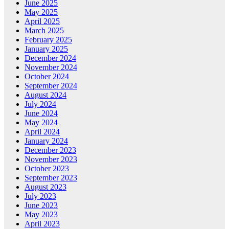
June 2025
May 2025
April 2025
March 2025
February 2025
January 2025
December 2024
November 2024
October 2024
September 2024
August 2024
July 2024
June 2024
May 2024
April 2024
January 2024
December 2023
November 2023
October 2023
September 2023
August 2023
July 2023
June 2023
May 2023
April 2023