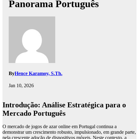
Panorama Português
By
Hence Karamoy, S.Th.
Jan 10, 2026
Introdução: Análise Estratégica para o
Mercado Português
O mercado de jogos de azar online em Portugal continua a
demonstrar um crescimento robusto, impulsionado, em grande parte,
pela crescente adoção de dispositivos móveis. Neste contexto, a