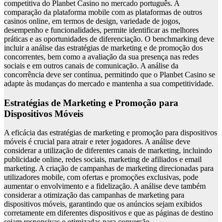
competitiva do Planbet Casino no mercado português. A
comparação da plataforma mobile com as plataformas de outros
casinos online, em termos de design, variedade de jogos,
desempenho e funcionalidades, permite identificar as melhores
práticas e as oportunidades de diferenciação. O benchmarking deve
incluir a análise das estratégias de marketing e de promoção dos
concorrentes, bem como a avaliação da sua presença nas redes
sociais e em outros canais de comunicação. A análise da
concorrência deve ser contínua, permitindo que o Planbet Casino se
adapte às mudanças do mercado e mantenha a sua competitividade.
Estratégias de Marketing e Promoção para
Dispositivos Móveis
A eficácia das estratégias de marketing e promoção para dispositivos
móveis é crucial para atrair e reter jogadores. A análise deve
considerar a utilização de diferentes canais de marketing, incluindo
publicidade online, redes sociais, marketing de afiliados e email
marketing. A criação de campanhas de marketing direcionadas para
utilizadores mobile, com ofertas e promoções exclusivas, pode
aumentar o envolvimento e a fidelização. A análise deve também
considerar a otimização das campanhas de marketing para
dispositivos móveis, garantindo que os anúncios sejam exibidos
corretamente em diferentes dispositivos e que as páginas de destino
sejam responsivas e otimizadas para conversão.