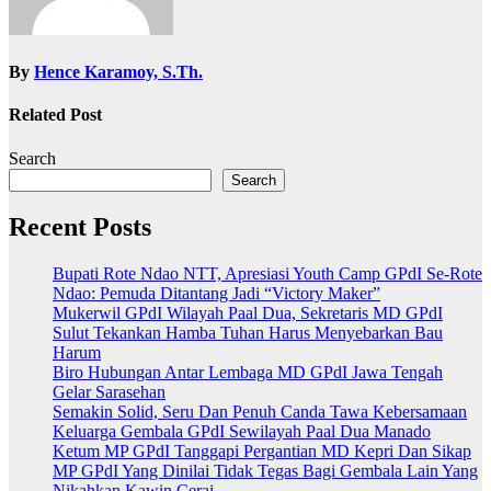
By
Hence Karamoy, S.Th.
Related Post
Search
Search
Recent Posts
Bupati Rote Ndao NTT, Apresiasi Youth Camp GPdI Se-Rote
Ndao: Pemuda Ditantang Jadi “Victory Maker”
Mukerwil GPdI Wilayah Paal Dua, Sekretaris MD GPdI
Sulut Tekankan Hamba Tuhan Harus Menyebarkan Bau
Harum
Biro Hubungan Antar Lembaga MD GPdI Jawa Tengah
Gelar Sarasehan
Semakin Solid, Seru Dan Penuh Canda Tawa Kebersamaan
Keluarga Gembala GPdI Sewilayah Paal Dua Manado
Ketum MP GPdI Tanggapi Pergantian MD Kepri Dan Sikap
MP GPdI Yang Dinilai Tidak Tegas Bagi Gembala Lain Yang
Nikahkan Kawin Cerai