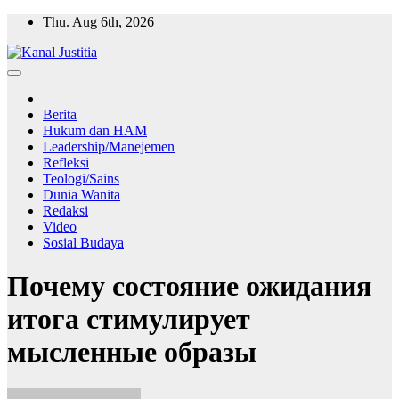
Skip
Thu. Aug 6th, 2026
to
content
Berita
Hukum dan HAM
Leadership/Manejemen
Refleksi
Teologi/Sains
Dunia Wanita
Redaksi
Video
Sosial Budaya
Почему состояние ожидания
итога стимулирует
мысленные образы