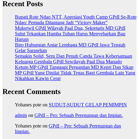
Recent Posts
Bupati Rote Ndao NTT, Apresiasi Youth Camp GPdI Se-Rote
Ndao: Pemuda Ditantang Jadi “Victory Maker”
Mukerwil GPdI Wilayah Paal Dua, Sekretaris MD GPdI
Sulut Tekankan Hamba Tuhan Harus Menyebarkan Bau
Harum
Biro Hubungan Antar Lembaga MD GPdI Jawa Tengah
Gelar Sarasehan
Semakin Solid, Seru Dan Penuh Canda Tawa Kebersamaan
Keluarga Gembala GPdI Sewilayah Paal Dua Manado
Ketum MP GPdI Tanggapi Pergantian MD Kepri Dan Sikap
MP GPdI Yang Dinilai Tidak Tegas Bagi Gembala Lain Yang
Nikahkan Kawin Cerai
Recent Comments
Yohanes pote
on
SUDUT-SUDUT GELAP PEMIMPIN
admin
on
GPdI – Pro: Sebuah Perenungan dan Impian.
Yohanes pote
on
GPdI – Pro: Sebuah Perenungan dan
Impian.