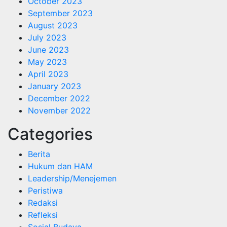
October 2023
September 2023
August 2023
July 2023
June 2023
May 2023
April 2023
January 2023
December 2022
November 2022
Categories
Berita
Hukum dan HAM
Leadership/Menejemen
Peristiwa
Redaksi
Refleksi
Sosial Budaya