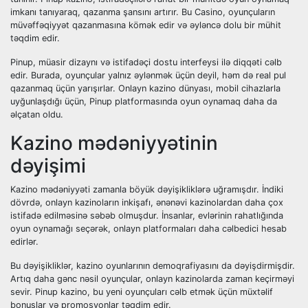
imkanı tanıyaraq, qazanma şansını artırır. Bu Casino, oyunçuların
müvəffəqiyyət qazanmasına kömək edir və əyləncə dolu bir mühit
təqdim edir.
Pinup, müasir dizaynı və istifadəçi dostu interfeysi ilə diqqəti cəlb
edir. Burada, oyunçular yalnız əylənmək üçün deyil, həm də real pul
qazanmaq üçün yarışırlar. Onlayn kazino dünyası, mobil cihazlarla
uyğunlaşdığı üçün, Pinup platformasında oyun oynamaq daha da
əlçatan oldu.
Kazino mədəniyyətinin
dəyişimi
Kazino mədəniyyəti zamanla böyük dəyişikliklərə uğramışdır. İndiki
dövrdə, onlayn kazinoların inkişafı, ənənəvi kazinolardan daha çox
istifadə edilməsinə səbəb olmuşdur. İnsanlar, evlərinin rahatlığında
oyun oynamağı seçərək, onlayn platformaları daha cəlbedici hesab
edirlər.
Bu dəyişikliklər, kazino oyunlarının demoqrafiyasını da dəyişdirmişdir.
Artıq daha gənc nəsil oyunçular, onlayn kazinolarda zaman keçirməyi
sevir. Pinup kazino, bu yeni oyunçuları cəlb etmək üçün müxtəlif
bonuslar və promosyonlar təqdim edir.