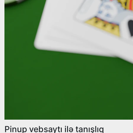
Pinup vebsaytı ilə tanışlıq