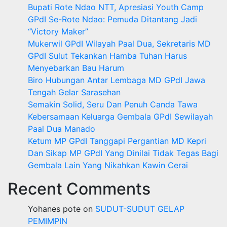
Bupati Rote Ndao NTT, Apresiasi Youth Camp
GPdI Se-Rote Ndao: Pemuda Ditantang Jadi
“Victory Maker”
Mukerwil GPdI Wilayah Paal Dua, Sekretaris MD
GPdI Sulut Tekankan Hamba Tuhan Harus
Menyebarkan Bau Harum
Biro Hubungan Antar Lembaga MD GPdI Jawa
Tengah Gelar Sarasehan
Semakin Solid, Seru Dan Penuh Canda Tawa
Kebersamaan Keluarga Gembala GPdI Sewilayah
Paal Dua Manado
Ketum MP GPdI Tanggapi Pergantian MD Kepri
Dan Sikap MP GPdI Yang Dinilai Tidak Tegas Bagi
Gembala Lain Yang Nikahkan Kawin Cerai
Recent Comments
Yohanes pote
on
SUDUT-SUDUT GELAP
PEMIMPIN