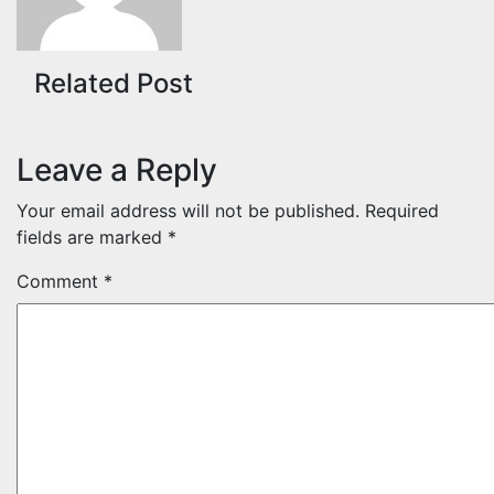
Related Post
Leave a Reply
Your email address will not be published.
Required
fields are marked
*
Comment
*