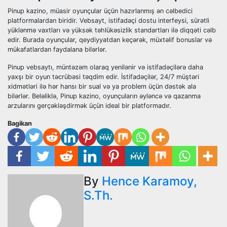
Pinup kazino, müasir oyunçular üçün hazırlanmış ən cəlbedici
platformalardan biridir. Vebsayt, istifadəçi dostu interfeysi, sürətli
yüklənmə vaxtları və yüksək təhlükəsizlik standartları ilə diqqəti cəlb
edir. Burada oyunçular, qeydiyyatdan keçərək, müxtəlif bonuslar və
mükafatlardan faydalana bilərlər.
Pinup vebsaytı, müntəzəm olaraq yenilənir və istifadəçilərə daha
yaxşı bir oyun təcrübəsi təqdim edir. İstifadəçilər, 24/7 müştəri
xidmətləri ilə hər hansı bir sual və ya problem üçün dəstək ala
bilərlər. Beləliklə, Pinup kazino, oyunçuların əyləncə və qazanma
arzularını gerçəkləşdirmək üçün ideal bir platformadır.
Bagikan
By
Hence Karamoy,
S.Th.