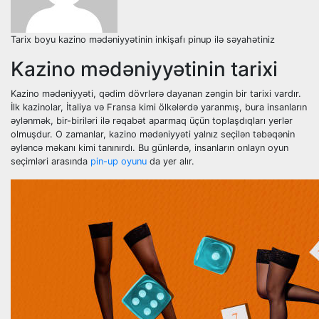
Tarix boyu kazino mədəniyyətinin inkişafı pinup ilə səyahətiniz
Kazino mədəniyyətinin tarixi
Kazino mədəniyyəti, qədim dövrlərə dayanan zəngin bir tarixi vardır.
İlk kazinolar, İtaliya və Fransa kimi ölkələrdə yaranmış, bura insanların
əylənmək, bir-biriləri ilə rəqabət aparmaq üçün toplaşdıqları yerlər
olmuşdur. O zamanlar, kazino mədəniyyəti yalnız seçilən təbəqənin
əyləncə məkanı kimi tanınırdı. Bu günlərdə, insanların onlayn oyun
seçimləri arasında
pin-up oyunu
da yer alır.