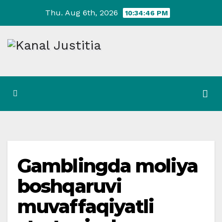
Skip
Thu. Aug 6th, 2026
10:34:46 PM
to
content
Gamblingda moliya
boshqaruvi
muvaffaqiyatli