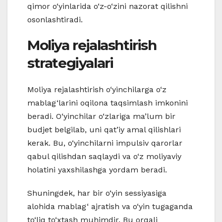
qimor o‘yinlarida o‘z-o‘zini nazorat qilishni
osonlashtiradi.
Moliya rejalashtirish
strategiyalari
Moliya rejalashtirish o‘yinchilarga o‘z
mablag‘larini oqilona taqsimlash imkonini
beradi. O‘yinchilar o‘zlariga ma’lum bir
budjet belgilab, uni qat’iy amal qilishlari
kerak. Bu, o‘yinchilarni impulsiv qarorlar
qabul qilishdan saqlaydi va o‘z moliyaviy
holatini yaxshilashga yordam beradi.
Shuningdek, har bir o‘yin sessiyasiga
alohida mablag‘ ajratish va o‘yin tugaganda
to‘liq to‘xtash muhimdir. Bu orqali