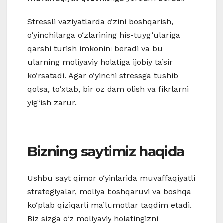
Stressli vaziyatlarda o‘zini boshqarish,
o‘yinchilarga o‘zlarining his-tuyg‘ulariga
qarshi turish imkonini beradi va bu
ularning moliyaviy holatiga ijobiy ta’sir
ko‘rsatadi. Agar o‘yinchi stressga tushib
qolsa, to‘xtab, bir oz dam olish va fikrlarni
yig‘ish zarur.
Bizning saytimiz haqida
Ushbu sayt qimor o‘yinlarida muvaffaqiyatli
strategiyalar, moliya boshqaruvi va boshqa
ko‘plab qiziqarli ma’lumotlar taqdim etadi.
Biz sizga o‘z moliyaviy holatingizni