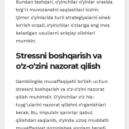
Bundan tashqari, o‘yinchilar o‘yinlar orasida
to‘g‘ri muvozanatni saqlashlari lozim.
Qimor o‘yinlarida turli strategiyalarni sinab
ko‘rish orqali, o‘yinchilar o‘zlariga eng mos
keladigan usullarni aniqlay olishlari
mumkin.
Stressni boshqarish va
o‘z-o‘zini nazorat qilish
Gamblingda muvaffaqiyatli bo‘lish uchun
stressni boshqarish va o‘z-o‘zini nazorat
qilish muhimdir. O‘yinchilar o‘z his-
tuyg‘ularini nazorat qilishni o‘rganishlari
kerak. Bu, impulsiv qarorlar qabul
qilishdan saqlanib, o‘yinda uzoq muddatli
muvaffaqiyat qozonishga yordam beradi.