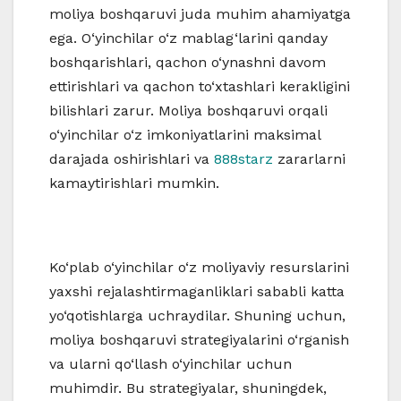
moliya boshqaruvi juda muhim ahamiyatga
ega. O‘yinchilar o‘z mablag‘larini qanday
boshqarishlari, qachon o‘ynashni davom
ettirishlari va qachon to‘xtashlari kerakligini
bilishlari zarur. Moliya boshqaruvi orqali
o‘yinchilar o‘z imkoniyatlarini maksimal
darajada oshirishlari va
888starz
zararlarni
kamaytirishlari mumkin.
Ko‘plab o‘yinchilar o‘z moliyaviy resurslarini
yaxshi rejalashtirmaganliklari sababli katta
yo‘qotishlarga uchraydilar. Shuning uchun,
moliya boshqaruvi strategiyalarini o‘rganish
va ularni qo‘llash o‘yinchilar uchun
muhimdir. Bu strategiyalar, shuningdek,