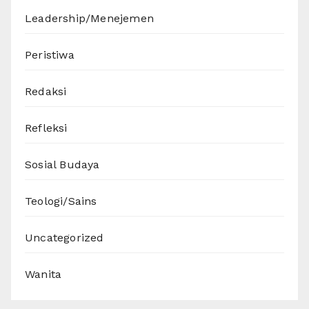
Leadership/Menejemen
Peristiwa
Redaksi
Refleksi
Sosial Budaya
Teologi/Sains
Uncategorized
Wanita