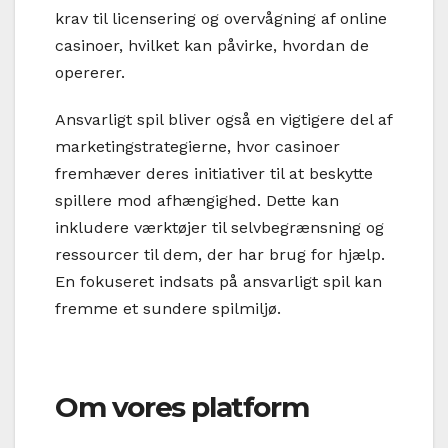
krav til licensering og overvågning af online
casinoer, hvilket kan påvirke, hvordan de
opererer.
Ansvarligt spil bliver også en vigtigere del af
marketingstrategierne, hvor casinoer
fremhæver deres initiativer til at beskytte
spillere mod afhængighed. Dette kan
inkludere værktøjer til selvbegrænsning og
ressourcer til dem, der har brug for hjælp.
En fokuseret indsats på ansvarligt spil kan
fremme et sundere spilmiljø.
Om vores platform