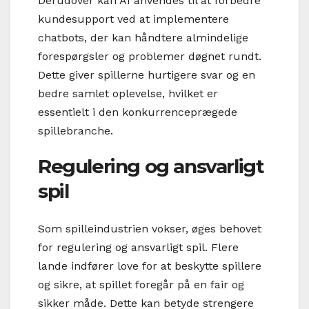
Derudover kan AI anvendes til at forbedre
kundesupport ved at implementere
chatbots, der kan håndtere almindelige
forespørgsler og problemer døgnet rundt.
Dette giver spillerne hurtigere svar og en
bedre samlet oplevelse, hvilket er
essentielt i den konkurrenceprægede
spillebranche.
Regulering og ansvarligt
spil
Som spilleindustrien vokser, øges behovet
for regulering og ansvarligt spil. Flere
lande indfører love for at beskytte spillere
og sikre, at spillet foregår på en fair og
sikker måde. Dette kan betyde strengere