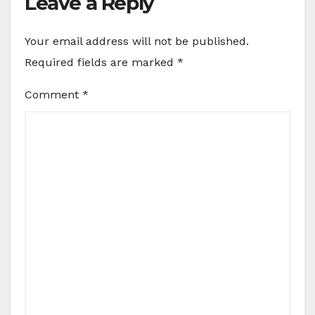
Leave a Reply
Your email address will not be published.
Required fields are marked
*
Comment
*