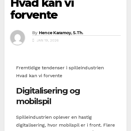
Hvad kan vi
forvente
By
Hence Karamoy, S.Th.
JAN 19, 2026
Fremtidige tendenser i spilleindustrien
Hvad kan vi forvente
Digitalisering og
mobilspil
Spilleindustrien oplever en hastig
digitalisering, hvor mobilspil er i front. Flere