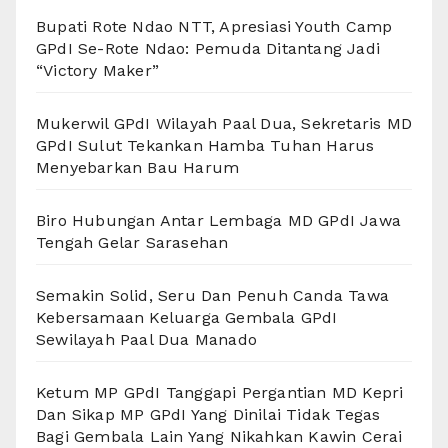
Bupati Rote Ndao NTT, Apresiasi Youth Camp
GPdI Se-Rote Ndao: Pemuda Ditantang Jadi
“Victory Maker”
Mukerwil GPdI Wilayah Paal Dua, Sekretaris MD
GPdI Sulut Tekankan Hamba Tuhan Harus
Menyebarkan Bau Harum
Biro Hubungan Antar Lembaga MD GPdI Jawa
Tengah Gelar Sarasehan
Semakin Solid, Seru Dan Penuh Canda Tawa
Kebersamaan Keluarga Gembala GPdI
Sewilayah Paal Dua Manado
Ketum MP GPdI Tanggapi Pergantian MD Kepri
Dan Sikap MP GPdI Yang Dinilai Tidak Tegas
Bagi Gembala Lain Yang Nikahkan Kawin Cerai