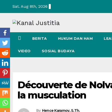
Skip
Sat. Aug 8th, 2026
to
content
BERITA
HUKUM DAN HAM
LEA
VIDEO
SOSIAL BUDAYA
Découverte de Nolv
la musculation
By
Hence Karamoy, S.Th.