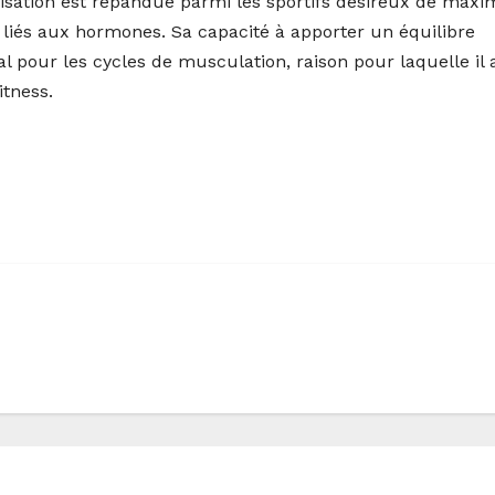
isation est répandue parmi les sportifs désireux de maxi
s liés aux hormones. Sa capacité à apporter un équilibre
 pour les cycles de musculation, raison pour laquelle il a
itness.