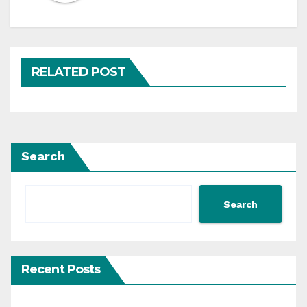
RELATED POST
Search
Search
Recent Posts