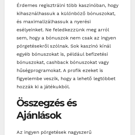
Érdemes regisztrálni több kaszinóban, hogy
kihasználhassuk a különböző bónuszokat,
és maximalizálhassuk a nyerési
esélyeinket. Ne feledkezzünk meg arról
sem, hogy a bónuszok nem csak az ingyen
pörgetésekről szólnak. Sok kaszinó kínál
egyéb bónuszokat is, például befizetési
bónuszokat, cashback bónuszokat vagy
hűségprogramokat. A profik ezeket is
figyelembe veszik, hogy a lehető legtöbbet
hozzák ki a játékukból.
Összegzés és
Ajánlások
Az ingyen pörgetések nagyszerű