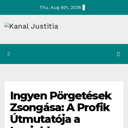
Skip
Thu. Aug 6th, 2026
to
content
Ingyen Pörgetések
Zsongása: A Profik
Útmutatója a