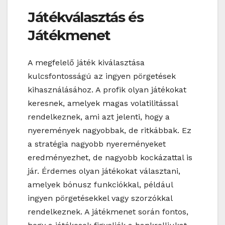
Játékválasztás és
Játékmenet
A megfelelő játék kiválasztása
kulcsfontosságú az ingyen pörgetések
kihasználásához. A profik olyan játékokat
keresnek, amelyek magas volatilitással
rendelkeznek, ami azt jelenti, hogy a
nyeremények nagyobbak, de ritkábbak. Ez
a stratégia nagyobb nyereményeket
eredményezhet, de nagyobb kockázattal is
jár. Érdemes olyan játékokat választani,
amelyek bónusz funkciókkal, például
ingyen pörgetésekkel vagy szorzókkal
rendelkeznek. A játékmenet során fontos,