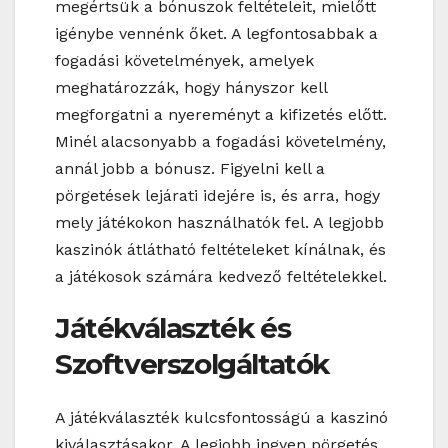
megértsük a bónuszok feltételeit, mielőtt
igénybe vennénk őket. A legfontosabbak a
fogadási követelmények, amelyek
meghatározzák, hogy hányszor kell
megforgatni a nyereményt a kifizetés előtt.
Minél alacsonyabb a fogadási követelmény,
annál jobb a bónusz. Figyelni kell a
pörgetések lejárati idejére is, és arra, hogy
mely játékokon használhatók fel. A legjobb
kaszinók átlátható feltételeket kínálnak, és
a játékosok számára kedvező feltételekkel.
Játékválaszték és
Szoftverszolgáltatók
A játékválaszték kulcsfontosságú a kaszinó
kiválasztásakor. A legjobb ingyen pörgetés