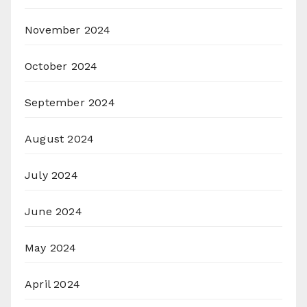
November 2024
October 2024
September 2024
August 2024
July 2024
June 2024
May 2024
April 2024