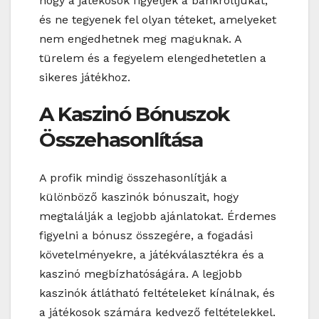
hogy a játékosok figyeljék a bankrolljukat,
és ne tegyenek fel olyan téteket, amelyeket
nem engedhetnek meg maguknak. A
türelem és a fegyelem elengedhetetlen a
sikeres játékhoz.
A Kaszinó Bónuszok
Összehasonlítása
A profik mindig összehasonlítják a
különböző kaszinók bónuszait, hogy
megtalálják a legjobb ajánlatokat. Érdemes
figyelni a bónusz összegére, a fogadási
követelményekre, a játékválasztékra és a
kaszinó megbízhatóságára. A legjobb
kaszinók átlátható feltételeket kínálnak, és
a játékosok számára kedvező feltételekkel.