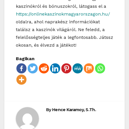
kaszinókról és bónuszokról, látogass el a
https://onlinekaszinokmagyarorszagon.hu/
oldalra, ahol naprakész információkat
találsz a kaszinók világáról. Ne feledd, a
felelősségteljes játék a legfontosabb. Játssz
okosan, és élvezd a játékot!
Bagikan
By
Hence Karamoy, S.Th.