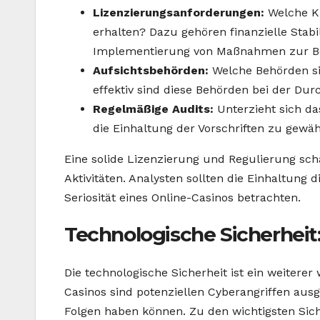
Lizenzierungsanforderungen:
Welche Kr
erhalten? Dazu gehören finanzielle Stab
Implementierung von Maßnahmen zur B
Aufsichtsbehörden:
Welche Behörden si
effektiv sind diese Behörden bei der Dur
Regelmäßige Audits:
Unterzieht sich da
die Einhaltung der Vorschriften zu gewäh
Eine solide Lizenzierung und Regulierung sch
Aktivitäten. Analysten sollten die Einhaltung d
Seriosität eines Online-Casinos betrachten.
Technologische Sicherhei
Die technologische Sicherheit ist ein weiterer
Casinos sind potenziellen Cyberangriffen ausg
Folgen haben können. Zu den wichtigsten Si