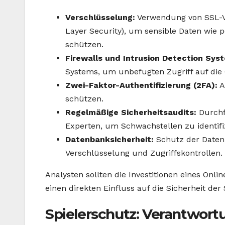
Verschlüsselung:
Verwendung von SSL-Ve
Layer Security), um sensible Daten wie 
schützen.
Firewalls und Intrusion Detection Sys
Systems, um unbefugten Zugriff auf die
Zwei-Faktor-Authentifizierung (2FA):
A
schützen.
Regelmäßige Sicherheitsaudits:
Durchf
Experten, um Schwachstellen zu identif
Datenbanksicherheit:
Schutz der Datenb
Verschlüsselung und Zugriffskontrollen.
Analysten sollten die Investitionen eines Onli
einen direkten Einfluss auf die Sicherheit de
Spielerschutz: Verantwort