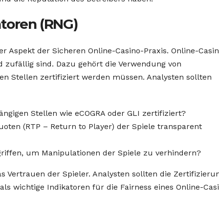
atoren (RNG)
iger Aspekt der Sicheren Online-Casino-Praxis. Online-Casi
nd zufällig sind. Dazu gehört die Verwendung von
n Stellen zertifiziert werden müssen. Analysten sollten
ngigen Stellen wie eCOGRA oder GLI zertifiziert?
ten (RTP – Return to Player) der Spiele transparent
ffen, um Manipulationen der Spiele zu verhindern?
s Vertrauen der Spieler. Analysten sollten die Zertifizier
s wichtige Indikatoren für die Fairness eines Online-Cas