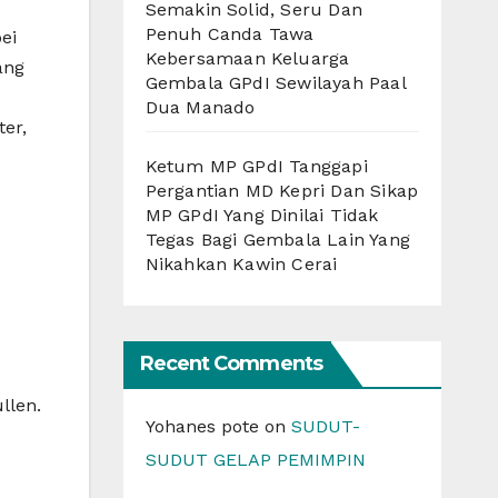
Semakin Solid, Seru Dan
Penuh Canda Tawa
ei
Kebersamaan Keluarga
ang
Gembala GPdI Sewilayah Paal
Dua Manado
ter,
Ketum MP GPdI Tanggapi
Pergantian MD Kepri Dan Sikap
MP GPdI Yang Dinilai Tidak
Tegas Bagi Gembala Lain Yang
Nikahkan Kawin Cerai
Recent Comments
llen.
Yohanes pote
on
SUDUT-
SUDUT GELAP PEMIMPIN