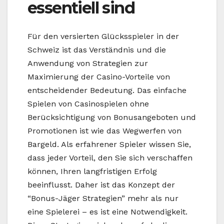
essentiell sind
Für den versierten Glücksspieler in der
Schweiz ist das Verständnis und die
Anwendung von Strategien zur
Maximierung der Casino-Vorteile von
entscheidender Bedeutung. Das einfache
Spielen von Casinospielen ohne
Berücksichtigung von Bonusangeboten und
Promotionen ist wie das Wegwerfen von
Bargeld. Als erfahrener Spieler wissen Sie,
dass jeder Vorteil, den Sie sich verschaffen
können, Ihren langfristigen Erfolg
beeinflusst. Daher ist das Konzept der
“Bonus-Jäger Strategien” mehr als nur
eine Spielerei – es ist eine Notwendigkeit.