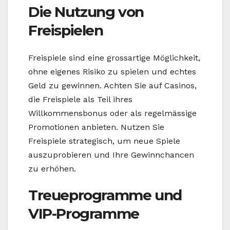
Die Nutzung von
Freispielen
Freispiele sind eine grossartige Möglichkeit,
ohne eigenes Risiko zu spielen und echtes
Geld zu gewinnen. Achten Sie auf Casinos,
die Freispiele als Teil ihres
Willkommensbonus oder als regelmässige
Promotionen anbieten. Nutzen Sie
Freispiele strategisch, um neue Spiele
auszuprobieren und Ihre Gewinnchancen
zu erhöhen.
Treueprogramme und
VIP-Programme