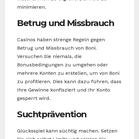
minimieren.
Betrug und Missbrauch
Casinos haben strenge Regeln gegen
Betrug und Missbrauch von Boni.
Versuchen Sie niemals, die
Bonusbedingungen zu umgehen oder
mehrere Konten zu erstellen, um von Boni
zu profitieren. Dies kann dazu führen, dass
Ihre Gewinne konfisziert und Ihr Konto
gesperrt wird.
Suchtprävention
Glücksspiel kann süchtig machen. Setzen