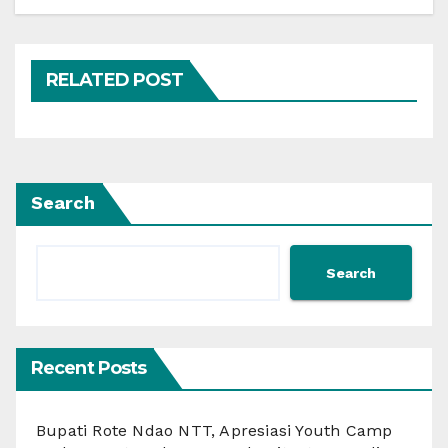
RELATED POST
Search
Search
Recent Posts
Bupati Rote Ndao NTT, Apresiasi Youth Camp