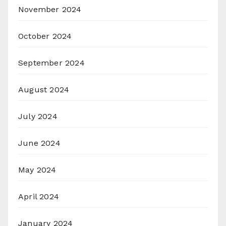
November 2024
October 2024
September 2024
August 2024
July 2024
June 2024
May 2024
April 2024
January 2024