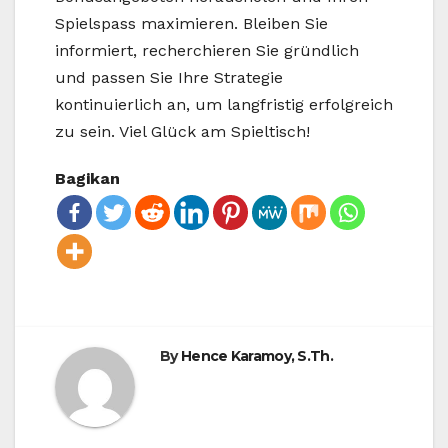
Spielspass maximieren. Bleiben Sie
informiert, recherchieren Sie gründlich
und passen Sie Ihre Strategie
kontinuierlich an, um langfristig erfolgreich
zu sein. Viel Glück am Spieltisch!
Bagikan
By
Hence Karamoy, S.Th.