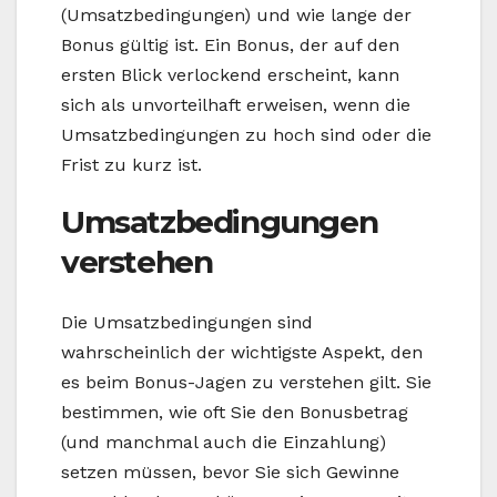
(Umsatzbedingungen) und wie lange der
Bonus gültig ist. Ein Bonus, der auf den
ersten Blick verlockend erscheint, kann
sich als unvorteilhaft erweisen, wenn die
Umsatzbedingungen zu hoch sind oder die
Frist zu kurz ist.
Umsatzbedingungen
verstehen
Die Umsatzbedingungen sind
wahrscheinlich der wichtigste Aspekt, den
es beim Bonus-Jagen zu verstehen gilt. Sie
bestimmen, wie oft Sie den Bonusbetrag
(und manchmal auch die Einzahlung)
setzen müssen, bevor Sie sich Gewinne