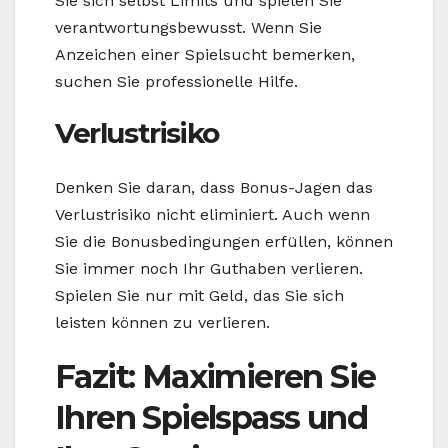
Sie sich selbst Limits und spielen Sie
verantwortungsbewusst. Wenn Sie
Anzeichen einer Spielsucht bemerken,
suchen Sie professionelle Hilfe.
Verlustrisiko
Denken Sie daran, dass Bonus-Jagen das
Verlustrisiko nicht eliminiert. Auch wenn
Sie die Bonusbedingungen erfüllen, können
Sie immer noch Ihr Guthaben verlieren.
Spielen Sie nur mit Geld, das Sie sich
leisten können zu verlieren.
Fazit: Maximieren Sie
Ihren Spielspass und