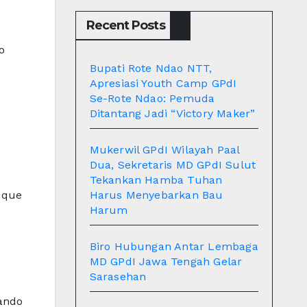
Recent Posts
o
Bupati Rote Ndao NTT,
Apresiasi Youth Camp GPdI
Se-Rote Ndao: Pemuda
Ditantang Jadi “Victory Maker”
Mukerwil GPdI Wilayah Paal
Dua, Sekretaris MD GPdI Sulut
Tekankan Hamba Tuhan
s que
Harus Menyebarkan Bau
Harum
Biro Hubungan Antar Lembaga
MD GPdI Jawa Tengah Gelar
Sarasehan
cando