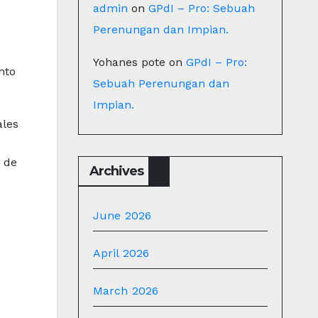
admin
on
GPdI – Pro: Sebuah
Perenungan dan Impian.
Yohanes pote
on
GPdI – Pro:
nto
Sebuah Perenungan dan
Impian.
ales
s de
Archives
s
June 2026
April 2026
March 2026