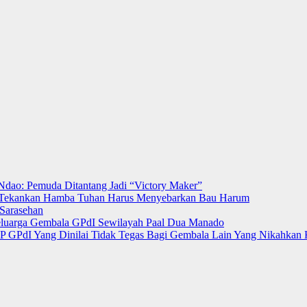
Ndao: Pemuda Ditantang Jadi “Victory Maker”
ut Tekankan Hamba Tuhan Harus Menyebarkan Bau Harum
Sarasehan
luarga Gembala GPdI Sewilayah Paal Dua Manado
 GPdI Yang Dinilai Tidak Tegas Bagi Gembala Lain Yang Nikahkan 