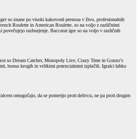
iger so znane po visoki kakovosti prenosa v živo, profesionalnih
French Roulette in American Roulette, so na voljo z različnimi
i povečujejo razburjenje. Baccarat igre so na voljo v različnih
re, kot so Dream Catcher, Monopoly Live, Crazy Time in Gonzo’s
i, bonus krogih in velikimi potencialnimi izplačili. Igralci lahko
alcem omogočajo, da se pomerijo proti delivcu, ne pa proti drugim