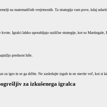
lji na matematičnih verjetnostih. Ta strategija vam pove, kdaj udariti, s
e kvote. Igralci lahko uporabljajo različne strategije, kot so Martinga
najnižjo prednost hiše.
za igro in se ga držite. Ne zasledujte izgub in ne stavite več, kot si la
grešljiv za izkušenega igralca