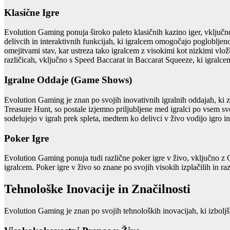
Klasične Igre
Evolution Gaming ponuja široko paleto klasičnih kazino iger, vključno
delivcih in interaktivnih funkcijah, ki igralcem omogočajo poglobljeno
omejitvami stav, kar ustreza tako igralcem z visokimi kot nizkimi vložk
različicah, vključno s Speed Baccarat in Baccarat Squeeze, ki igralc
Igralne Oddaje (Game Shows)
Evolution Gaming je znan po svojih inovativnih igralnih oddajah, ki
Treasure Hunt, so postale izjemno priljubljene med igralci po vsem svet
sodelujejo v igrah prek spleta, medtem ko delivci v živo vodijo igro i
Poker Igre
Evolution Gaming ponuja tudi različne poker igre v živo, vključno z
igralcem. Poker igre v živo so znane po svojih visokih izplačilih in razb
Tehnološke Inovacije in Značilnosti
Evolution Gaming je znan po svojih tehnoloških inovacijah, ki izboljš