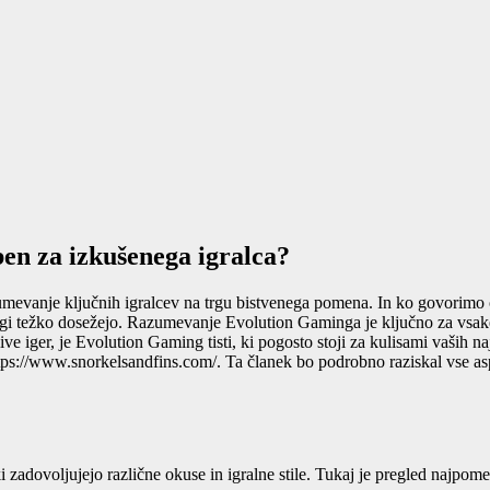
n za izkušenega igralca?
azumevanje ključnih igralcev na trgu bistvenega pomena. In ko govorimo
drugi težko dosežejo. Razumevanje Evolution Gaminga je ključno za vsakeg
h live iger, je Evolution Gaming tisti, ki pogosto stoji za kulisami vaših n
https://www.snorkelsandfins.com/. Ta članek bo podrobno raziskal vse 
 zadovoljujejo različne okuse in igralne stile. Tukaj je pregled najpom