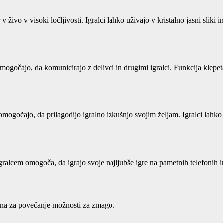
živo v visoki ločljivosti. Igralci lahko uživajo v kristalno jasni sliki
mogočajo, da komunicirajo z delivci in drugimi igralci. Funkcija klepet
mogočajo, da prilagodijo igralno izkušnjo svojim željam. Igralci lahko 
alcem omogoča, da igrajo svoje najljubše igre na pametnih telefonih in
mena za povečanje možnosti za zmago.