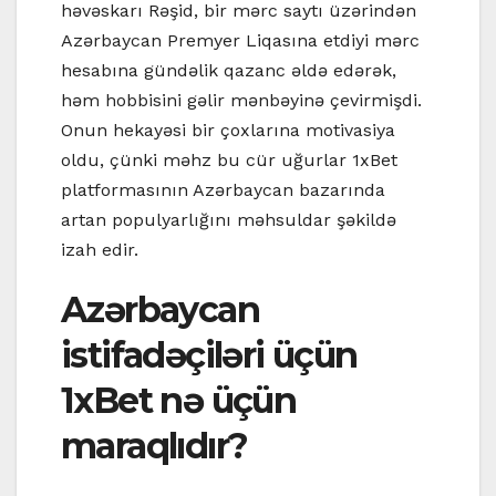
həvəskarı Rəşid, bir mərc saytı üzərindən
Azərbaycan Premyer Liqasına etdiyi mərc
hesabına gündəlik qazanc əldə edərək,
həm hobbisini gəlir mənbəyinə çevirmişdi.
Onun hekayəsi bir çoxlarına motivasiya
oldu, çünki məhz bu cür uğurlar 1xBet
platformasının Azərbaycan bazarında
artan populyarlığını məhsuldar şəkildə
izah edir.
Azərbaycan
istifadəçiləri üçün
1xBet nə üçün
maraqlıdır?