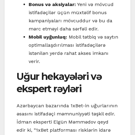
Bonus və aksiyalar:
Yeni və mövcud
istifadəçilər üçün müxtəlif bonus
kampaniyaları mövcuddur və bu da
mərc etməyi daha sərfəli edir.
Mobil uyğunluq:
Mobil tətbiq və saytın
optimallaşdırılması istifadəçilərə
istənilən yerdə rahat akses imkanı
verir.
Uğur hekayələri və
ekspert rəyləri
Azərbaycan bazarında 1xBet-in uğurlarının
əsasını istifadəçi məmnuniyyəti təşkil edir.
İdman eksperti Elgün Məmmədov qeyd
edir ki, “1xBet platforması risklərin idarə