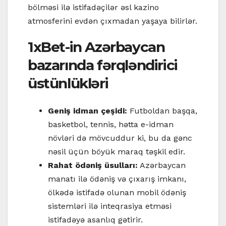
bölməsi ilə istifadəçilər əsl kazino
atmosferini evdən çıxmadan yaşaya bilirlər.
1xBet-in Azərbaycan
bazarında fərqləndirici
üstünlükləri
Geniş idman çeşidi:
Futboldan başqa,
basketbol, tennis, hətta e-idman
növləri də mövcuddur ki, bu da gənc
nəsil üçün böyük maraq təşkil edir.
Rahat ödəniş üsulları:
Azərbaycan
manatı ilə ödəniş və çıxarış imkanı,
ölkədə istifadə olunan mobil ödəniş
sistemləri ilə inteqrasiya etməsi
istifadəyə asanlıq gətirir.