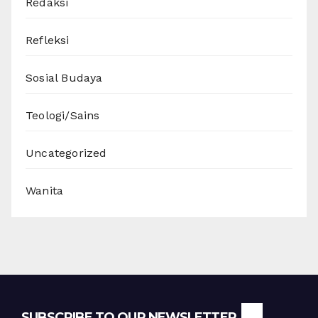
Redaksi
Refleksi
Sosial Budaya
Teologi/Sains
Uncategorized
Wanita
SUBSCRIBE TO OUR NEWSLETTER