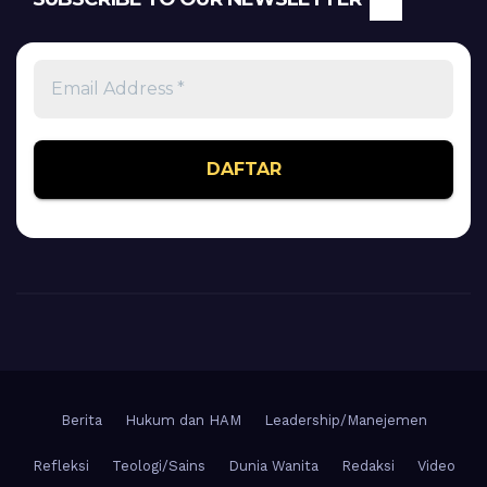
Email
Address
*
Berita
Hukum dan HAM
Leadership/Manejemen
Refleksi
Teologi/Sains
Dunia Wanita
Redaksi
Video