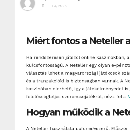
FEB 3, 2026
Miért fontos a Neteller
Ha rendszeresen játszol online kaszinókban, 
kulcsfontosságú. A Neteller egy olyan e-pénztár
választás lehet a magyarországi játékosok sz
és a tranzakcióid is biztonságban vannak. A N
kaszinóban elérhető, így a játékélményedet is 
felelősségteljes szerencsejátékról, nézz fel a
M
Hogyan működik a Netel
A Neteller használata pofonegyszerű. Először 