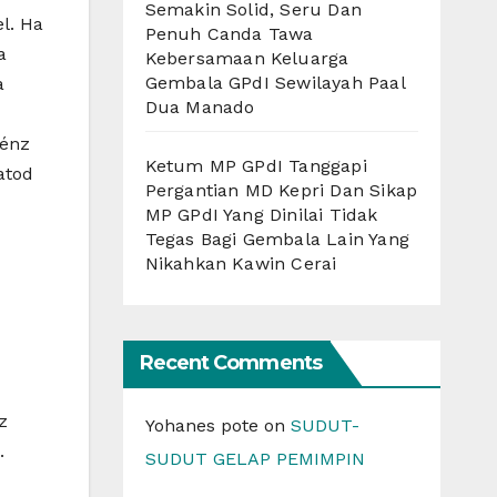
Semakin Solid, Seru Dan
el. Ha
Penuh Canda Tawa
a
Kebersamaan Keluarga
Gembala GPdI Sewilayah Paal
a
Dua Manado
pénz
Ketum MP GPdI Tanggapi
atod
Pergantian MD Kepri Dan Sikap
MP GPdI Yang Dinilai Tidak
Tegas Bagi Gembala Lain Yang
Nikahkan Kawin Cerai
Recent Comments
z
Yohanes pote
on
SUDUT-
.
SUDUT GELAP PEMIMPIN