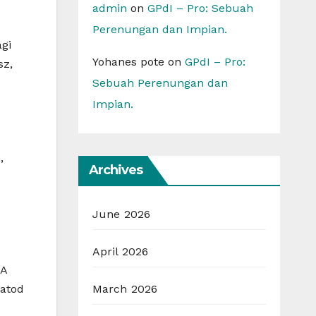
admin
on
GPdI – Pro: Sebuah
Perenungan dan Impian.
ági
Yohanes pote
on
GPdI – Pro:
sz,
Sebuah Perenungan dan
Impian.
,
Archives
June 2026
April 2026
 A
March 2026
hatod