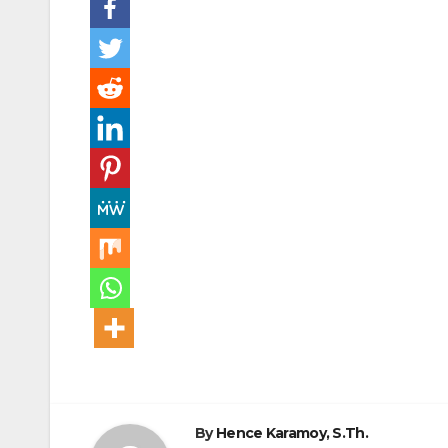
By
Hence Karamoy, S.Th.