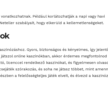
 vonatkozhatnak. Például korlátozhatják a napi vagy havi
eteller szabályait, hogy elkerüld a kellemetlenségeket.
sok
kaszinózáshoz. Gyors, biztonságos és kényelmes, így jelen
n játszol online kaszinókban, akkor érdemes megfontolnod
tó, licenccel rendelkező kaszinókat, és figyelmesen olvasd
ncsejáték szórakozás, és soha ne játssz többet, mint amenn
zben a felelősségteljes játék elveit, és élvezd a kaszinóz