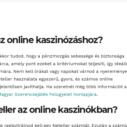
 az online kaszinózáshoz?
akkor tudod, hogy a pénzmozgás sebessége és biztonsága
ca, amely pont ezeket a kritériumokat teljesíti, így ideáli
ámára. Nem kell órákat vagy napokat várnod a nyereménye
eteller használata egyszerű, gyors, és számos online
jelentősen javíthatja. Ha szeretnél még több információt a
agyar Szerencsejáték Felügyelet honlapjára
.
ler az online kaszinókban?
is regisztrálnod kell egy Neteller számlát. Ezután a száml