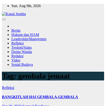
Skip
Sun. Aug 9th, 2026
to
content
Berita
Hukum dan HAM
Leadership/Manejemen
Refleksi
Teologi/Sains
Dunia Wanita
Redaksi
Video
Sosial Budaya
Tag:
gembala jemaat
Refleksi
BANGKITLAH HAI GEMBALA-GEMBALA