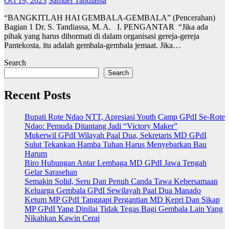
Oct 19, 2023
Samuel Tandiassa
“BANGKITLAH HAI GEMBALA-GEMBALA” (Pencerahan)
Bagian 1 Dr. S. Tandiassa, M. A. I. PENGANTAR “Jika ada
pihak yang harus dihormati di dalam organisasi gereja-gereja
Pantekosta, itu adalah gembala-gembala jemaat. Jika…
Search
Search
Recent Posts
Bupati Rote Ndao NTT, Apresiasi Youth Camp GPdI Se-Rote
Ndao: Pemuda Ditantang Jadi “Victory Maker”
Mukerwil GPdI Wilayah Paal Dua, Sekretaris MD GPdI
Sulut Tekankan Hamba Tuhan Harus Menyebarkan Bau
Harum
Biro Hubungan Antar Lembaga MD GPdI Jawa Tengah
Gelar Sarasehan
Semakin Solid, Seru Dan Penuh Canda Tawa Kebersamaan
Keluarga Gembala GPdI Sewilayah Paal Dua Manado
Ketum MP GPdI Tanggapi Pergantian MD Kepri Dan Sikap
MP GPdI Yang Dinilai Tidak Tegas Bagi Gembala Lain Yang
Nikahkan Kawin Cerai