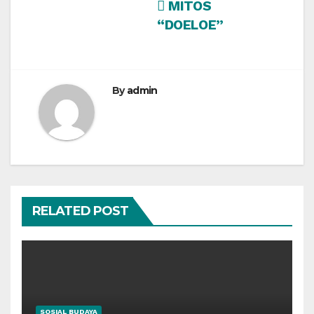
Post
MITOS
“DOELOE”
navigation
By
admin
RELATED POST
SOSIAL BUDAYA