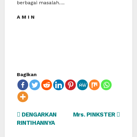
berbagai masalah….
A M I N
Bagikan
Post
DENGARKAN
Mrs. PINKSTER
RINTIHANNYA
navigation