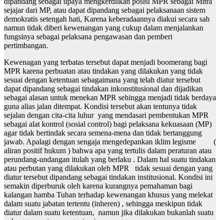
dipandang sebagai upaya mengkerdilkan posisi MPR sebagai Mitra
sejajar dari MP, atau dapat dipandang sebagai pelaksanaan sistem
demokratis setengah hati, Karena keberadaannya diakui secara sah
namun tidak diberi kewenangan yang cukup dalam menjalankan
fungsinya sebagai pelaksana pengawasan dan pemberi
pertimbangan.
Kewenagan yang terbatas tersebut dapat menjadi boomerang bagi
MPR karena perbuatan atau tindakan yang dilakukan yang tidak
sesuai dengan ketentuan sebagaimana yang telah diatur tersebut
dapat dipandang sebagai tindakan inkonstitusional dan dijadikan
sebagai alasan untuk menekan MPR sehingga menjadi tidak berdaya
guna alias jalan ditempat. Kondisi tersebut akan tentunya tidak
sejalan dengan cita-cita luhur yang mendasari pembentukan MPR
sebagai alat kontrol (sosial control) bagi pelaksana kekuasaan (MP)
agar tidak bertindak secara semena-mena dan tidak bertanggung
jawab. Apalagi dengan sengaja mengedepankan iklim legisme (
aliran positif hukum ) bahwa apa yang tertulis dalam peraturan atau
perundang-undangan itulah yang berlaku . Dalam hal suatu tindakan
atau perbutan yang dilakukan oleh MPR tidak sesuai dengan yang
diatur tersebut dipandang sebagai tindakan institusional. Kondisi ini
semakin diperburuk oleh karena kurangnya pemahaman bagi
kalangan hamba Tuhan terhadap kewenangan khusus yang melekat
dalam suatu jabatan tertentu (inheren) , sehingga meskipun tidak
diatur dalam suatu ketentuan, namun jika dilakukan bukanlah suatu