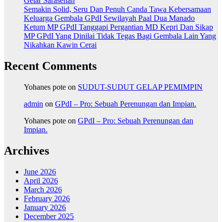
Gelar Sarasehan
Semakin Solid, Seru Dan Penuh Canda Tawa Kebersamaan
Keluarga Gembala GPdI Sewilayah Paal Dua Manado
Ketum MP GPdI Tanggapi Pergantian MD Kepri Dan Sikap
MP GPdI Yang Dinilai Tidak Tegas Bagi Gembala Lain Yang
Nikahkan Kawin Cerai
Recent Comments
Yohanes pote
on
SUDUT-SUDUT GELAP PEMIMPIN
admin
on
GPdI – Pro: Sebuah Perenungan dan Impian.
Yohanes pote
on
GPdI – Pro: Sebuah Perenungan dan
Impian.
Archives
June 2026
April 2026
March 2026
February 2026
January 2026
December 2025