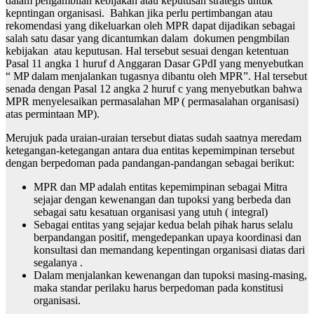
dalam pengambilan kebijakan atau keputusan strategis untuk
kepntingan organisasi. Bahkan jika perlu pertimbangan atau
rekomendasi yang dikeluarkan oleh MPR dapat dijadikan sebagai
salah satu dasar yang dicantumkan dalam dokumen pengmbilan
kebijakan atau keputusan. Hal tersebut sesuai dengan ketentuan
Pasal 11 angka 1 huruf d Anggaran Dasar GPdI yang menyebutkan
“ MP dalam menjalankan tugasnya dibantu oleh MPR”. Hal tersebut
senada dengan Pasal 12 angka 2 huruf c yang menyebutkan bahwa
MPR menyelesaikan permasalahan MP ( permasalahan organisasi)
atas permintaan MP).
Merujuk pada uraian-uraian tersebut diatas sudah saatnya meredam
ketegangan-ketegangan antara dua entitas kepemimpinan tersebut
dengan berpedoman pada pandangan-pandangan sebagai berikut:
MPR dan MP adalah entitas kepemimpinan sebagai Mitra
sejajar dengan kewenangan dan tupoksi yang berbeda dan
sebagai satu kesatuan organisasi yang utuh ( integral)
Sebagai entitas yang sejajar kedua belah pihak harus selalu
berpandangan positif, mengedepankan upaya koordinasi dan
konsultasi dan memandang kepentingan organisasi diatas dari
segalanya .
Dalam menjalankan kewenangan dan tupoksi masing-masing,
maka standar perilaku harus berpedoman pada konstitusi
organisasi.