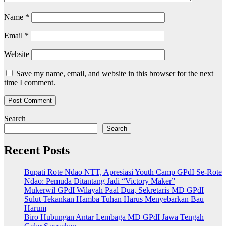
Name
*
Email
*
Website
Save my name, email, and website in this browser for the next
time I comment.
Search
Search
Recent Posts
Bupati Rote Ndao NTT, Apresiasi Youth Camp GPdI Se-Rote
Ndao: Pemuda Ditantang Jadi “Victory Maker”
Mukerwil GPdI Wilayah Paal Dua, Sekretaris MD GPdI
Sulut Tekankan Hamba Tuhan Harus Menyebarkan Bau
Harum
Biro Hubungan Antar Lembaga MD GPdI Jawa Tengah