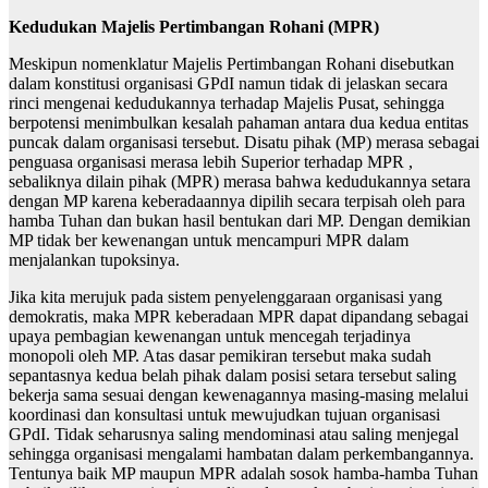
Kedudukan Majelis Pertimbangan Rohani (MPR)
Meskipun nomenklatur Majelis Pertimbangan Rohani disebutkan
dalam konstitusi organisasi GPdI namun tidak di jelaskan secara
rinci mengenai kedudukannya terhadap Majelis Pusat, sehingga
berpotensi menimbulkan kesalah pahaman antara dua kedua entitas
puncak dalam organisasi tersebut. Disatu pihak (MP) merasa sebagai
penguasa organisasi merasa lebih Superior terhadap MPR ,
sebaliknya dilain pihak (MPR) merasa bahwa kedudukannya setara
dengan MP karena keberadaannya dipilih secara terpisah oleh para
hamba Tuhan dan bukan hasil bentukan dari MP. Dengan demikian
MP tidak ber kewenangan untuk mencampuri MPR dalam
menjalankan tupoksinya.
Jika kita merujuk pada sistem penyelenggaraan organisasi yang
demokratis, maka MPR keberadaan MPR dapat dipandang sebagai
upaya pembagian kewenangan untuk mencegah terjadinya
monopoli oleh MP. Atas dasar pemikiran tersebut maka sudah
sepantasnya kedua belah pihak dalam posisi setara tersebut saling
bekerja sama sesuai dengan kewenagannya masing-masing melalui
koordinasi dan konsultasi untuk mewujudkan tujuan organisasi
GPdI. Tidak seharusnya saling mendominasi atau saling menjegal
sehingga organisasi mengalami hambatan dalam perkembangannya.
Tentunya baik MP maupun MPR adalah sosok hamba-hamba Tuhan