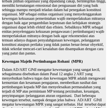
terbaik pilihan organisasi yang dipandang cakap, berintegritas tinggi,
memiliki kematangan emosional dan penguasaan diri yang baik
sehingga mampu menjadi teladan dalam hal penegakan konstitusi
organisasi. MP sebagai entitas organisasi yang menyelenggarakan
kewengan kekuasaan pemerintahan wajib memperlakukan mitranya
dengan baik agar pengambilan keputusan dan kebijakan strategis
organisasi dapat lebih efektif dan efisien. Sebaliknya MPR sebagai
entitas penyelenggara kekuasan pengawasan ( pertimbangan) wajib
memperlakukan mitranya dengan baik agar rekomendasi atas
temuan adanya dugaan penyalahgunaan kewengan, pelanggaran
konstitusi ataupun perilaku yang tidak pantas benar-benar obyektif,
tidak sekedar mencari-cari kesalahan dan disampaikan dengan cara
yang patut dan pantas.
Kewengan Majelis Pertimbangan Rohani (MPR)
Dalam AD/ART GPdI mengatur kewenangan yang sangat kecil,
sebagaimana disebutkan dalam Pasal 12 angka 2 ART yang
menyebutkan bahwa tugas dan kewenagan MPR adalah mengawasi
kemurnian dan kesamaan pengajaran, memberikan nasihat dan
pertimbangan kepada MP dan menyelesaikan permasalahan yang
terjadi di MP atas permintaan MP tentang perzinahan, keuangan,
penyimpangan /pelanggaran aturan organisasi. Dari beberapa
kewengan tersebut, nampak dengan jelas bahwa AD/ART GPdI
megatur kewenangan MPR yang sangat terbatas. Hal tersebut dapat