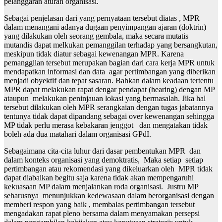
pelanggaran aturan organisasi.
Sebagai penjelasan dari yang pernyataan tersebut diatas , MPR
dalam menangani adanya dugaan penyimpangan ajaran (doktrin)
yang dilakukan oleh seorang gembala, maka secara mutatis
mutandis dapat melkukan pemanggilan terhadap yang bersangkutan,
meskipun tidak diatur sebagai kewenangan MPR. Karena
pemanggilan tersebut merupakan bagian dari cara kerja MPR untuk
mendapatkan informasi dan data agar pertimbangan yang diberikan
menjadi obyektif dan tepat sasaran. Bahkan dalam keadaan tertentu
MPR dapat melakukan rapat dengar pendapat (hearing) dengan MP
ataupun melakukan peninjauan lokasi yang bermasalah. Jika hal
tersebut dilakukan oleh MPR serangkaian dengan tugas jabatannya
tentunya tidak dapat dipandang sebagai over kewenangan sehingga
MP tidak perlu merasa kebakaran jenggot dan mengatakan tidak
boleh ada dua matahari dalam organisasi GPdI.
Sebagaimana cita-cita luhur dari dasar pembentukan MPR dan
dalam konteks organisasi yang demoktratis, Maka setiap setiap
pertimbangan atau rekomendasi yang dikeluarkan oleh MPR tidak
dapat diabaikan begitu saja karena tidak akan mempengaruhi
kekuasaan MP dalam menjalankan roda organisasi. Justru MP
seharusnya menunjukkan kedewasaan dalam berorganisasi dengan
memberi respon yang baik , membalas pertimbangan tersebut
mengadakan rapat pleno bersama dalam menyamakan persepsi