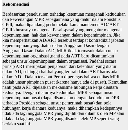
Rekomendasi
Berdasarkan penelusuran terhadap ketentuan mengenaii kedudukan
dan kewenangan MPR sebagaimana yang diatur dalam konstitusi
GPdI, maka dipandang perlu melakukan amandemen AD/ ART
GPdI khususnya mengenai Pasal -pasal yang mengatur mengenai
kepemimpinan, hak dan kewenangan dalam kepemimpinan. Jika
kita memperhatikan AD/ART tersebut terdapat kontradiktif jabatan
kepemimpinan yang diatur dalam Anggaran Dasar dengan
Anggaran Dasar. Dalam AD, MPR tidak termasuk dalam unsur
kepemimpinan organisasi ,nanti pada ART baru dicantumkan
sebagai unsur kepemimpinan dalam organisasi. Padahal secara
prinsip ART merupakan penjabaran dari ketentuan yang diatur
dalam AD, sehingga hal-hal yang terurai dalam ART harus ada
dalam AD.. Dalam tersebut Perlu dipertegas bahwa entitas MPR
adalah unsur pimpinan pusat (karena hanya ada di pusat). Kemudian
nanti pada ART dijelaskan mekanisme hubungan kerja diantara
keduanya. Dengan diaturnya kedudukan MPR sebagai unsur
kepemimpinan pusat (dapat disamakan dengan kedudukan DPR
terhadap Presiden sebagai unsur pemerintah pusat) dan pola
hubungan kerja diantara keduanya, maka diharapkan kedepannya
tidak ada lagi anggota MPR yang dipilih dan dilantik oleh MP atau
tidak ada lagi anggota MPR yang disanksi eleh MP seperti yang
berlaku saat ini.